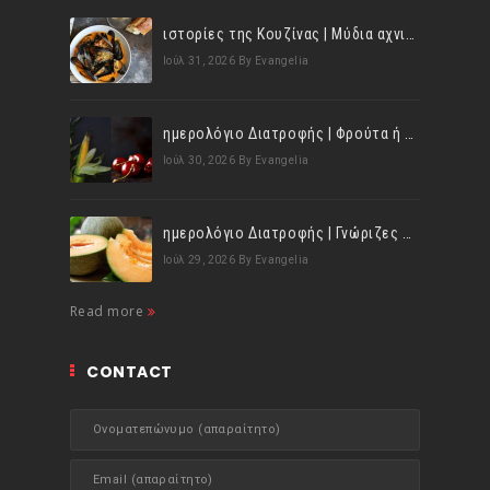
ιστορίες της Κουζίνας | Μύδια αχνιστά σβησμένα με λευκό κρασί!
Ιούλ 31, 2026
By Evangelia
ημερολόγιο Διατροφής | Φρούτα ή λαχανικά; Γνωρίζεις τη διαφορά;
Ιούλ 30, 2026
By Evangelia
ημερολόγιο Διατροφής | Γνώριζες ότι, το πεπόνι περιέχει πολλές βιταμίνες;
Ιούλ 29, 2026
By Evangelia
Read more
CONTACT