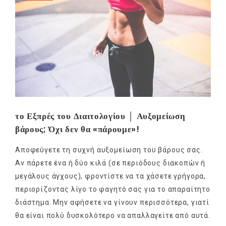
mel
y updates
fro
m
Get ti
your favorite
products
το Εξπρές του Διαιτολογίου │ Αυξομείωση
βάρους; Όχι δεν θα «πάρουμε»!
Αποφεύγετε τη συχνή αυξομείωση του βάρους σας.
Αν πάρετε ένα ή δύο κιλά (σε περιόδους διακοπών ή
μεγάλους άγχους), φροντίστε να τα χάσετε γρήγορα,
περιορίζοντας λίγο το φαγητό σας για το απαραίτητο
διάστημα. Μην αφήσετε να γίνουν περισσότερα, γιατί
θα είναι πολύ δυσκολότερο να απαλλαγείτε από αυτά.