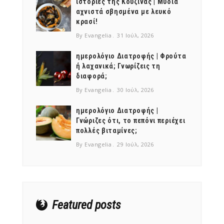
ιστορίες της Κουζίνας | Μύδια
αχνιστά σβησμένα με λευκό
κρασί!
By Evangelia
31 Ιούλ, 2026
ημερολόγιο Διατροφής | Φρούτα
ή λαχανικά; Γνωρίζεις τη
διαφορά;
By Evangelia
30 Ιούλ, 2026
ημερολόγιο Διατροφής |
Γνώριζες ότι, το πεπόνι περιέχει
πολλές βιταμίνες;
By Evangelia
29 Ιούλ, 2026
Featured posts