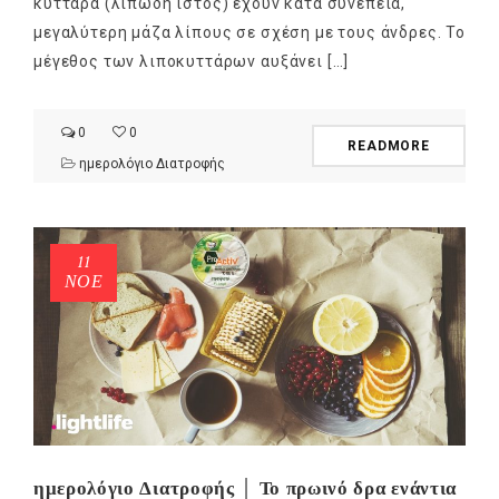
κύτταρα (λιπώδη ιστός) έχουν κατά συνέπεια,
μεγαλύτερη μάζα λίπους σε σχέση με τους άνδρες. Το
μέγεθος των λιποκυττάρων αυξάνει […]
0
0
READMORE
ημερολόγιο Διατροφής
11
ΝΟΈ
ημερολόγιο Διατροφής │ Το πρωινό δρα ενάντια