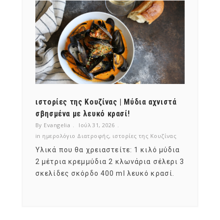
ότι,
ιστορίες της Κουζίνας | Μύδια αχνιστά
ημερο
νες;
σβησμένα με λευκό κρασί!
λαχαν
By Evangelia
Ιούλ 31, 2026
By Evan
ζίνας
in
ημερολόγιο Διατροφής
,
ιστορίες της Κουζίνας
in
ημερ
ια
Υλικά που θα χρειαστείτε: 1 κιλό μύδια
Σύμφω
, στο
2 μέτρια κρεμμύδια 2 κλωνάρια σέλερι 3
αυτοί
ς,
σκελίδες σκόρδο 400 ml λευκό κρασί.
είναι
αναπτ