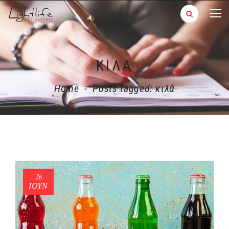
ΚΙΛΆ
Home
-
Posts tagged: κιλά
26
ΙΟΎΝ