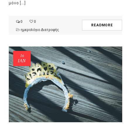
μόνο […]
0
0
READMORE
ημερολόγιο Διατροφής
16
ΙΑΝ