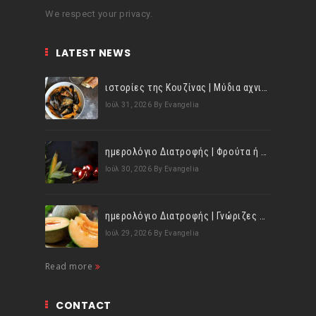
We respect your privacy.
LATEST NEWS
ιστορίες της Κουζίνας | Μύδια αχνιστά σβησμένα με λευκό κρασί!
Ιούλ 31, 2026
By Evangelia
ημερολόγιο Διατροφής | Φρούτα ή λαχανικά; Γνωρίζεις τη διαφορά;
Ιούλ 30, 2026
By Evangelia
ημερολόγιο Διατροφής | Γνώριζες ότι, το πεπόνι περιέχει πολλές βιταμίνες;
Ιούλ 29, 2026
By Evangelia
Read more
CONTACT