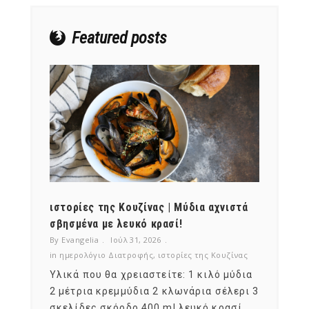
Featured posts
ότι,
ιστορίες της Κουζίνας | Μύδια αχνιστά
ημερο
νες;
σβησμένα με λευκό κρασί!
λαχαν
By Evangelia
Ιούλ 31, 2026
By Evan
ζίνας
in
ημερολόγιο Διατροφής
,
ιστορίες της Κουζίνας
in
ημερ
ια
Υλικά που θα χρειαστείτε: 1 κιλό μύδια
Σύμφω
, στο
2 μέτρια κρεμμύδια 2 κλωνάρια σέλερι 3
αυτοί
ς,
σκελίδες σκόρδο 400 ml λευκό κρασί.
είναι