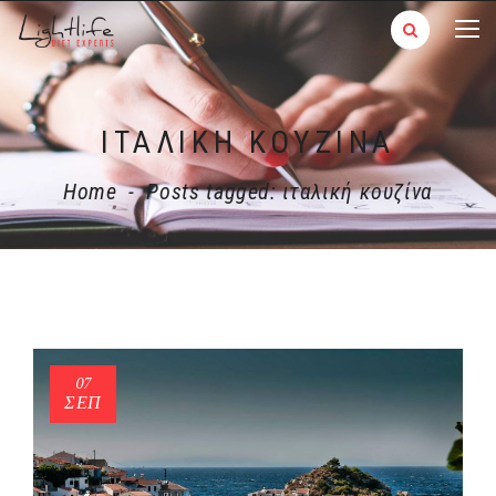
ΙΤΑΛΙΚΉ ΚΟΥΖΊΝΑ
Home
-
Posts tagged: ιταλική κουζίνα
07
ΣΕΠ