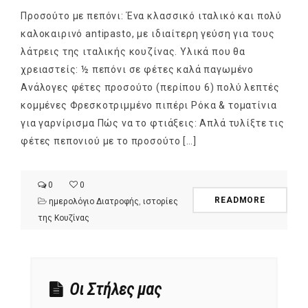
Προσούτο με πεπόνι: Ένα κλασσικό ιταλικό και πολύ
καλοκαιρινό antipasto, με ιδιαίτερη γεύση για τους
λάτρεις της ιταλικής κουζίνας. Υλικά που θα
χρειαστείς: ½ πεπόνι σε φέτες καλά παγωμένο
Ανάλογες φέτες προσούτο (περίπου 6) πολύ λεπτές
κομμένες Φρεσκοτριμμένο πιπέρι Ρόκα & τοματίνια
για γαρνίρισμα Πώς να το φτιάξεις: Απλά τυλίξτε τις
φέτες πεπονιού με το προσούτο […]
0
0
READMORE
ημερολόγιο Διατροφής
,
ιστορίες
της Κουζίνας
Οι Στήλες μας