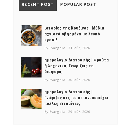
RECENT POST
POPULAR POST
NEWSLETTER
mel
y updates
fro
m
Get ti
your favorite
ιστορίες της Κουζίνας | Μύδια
products
αχνιστά σβησμένα με λευκό
κρασί!
By Evangelia
31 Ιούλ, 2026
ημερολόγιο Διατροφής | Φρούτα
ή λαχανικά; Γνωρίζεις τη
διαφορά;
By Evangelia
30 Ιούλ, 2026
ημερολόγιο Διατροφής |
Γνώριζες ότι, το πεπόνι περιέχει
πολλές βιταμίνες;
By Evangelia
29 Ιούλ, 2026