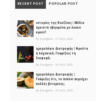
RECENT POST
POPULAR POST
NEWSLETTER
mel
y updates
fro
m
Get ti
your favorite
ιστορίες της Κουζίνας | Μύδια
products
αχνιστά σβησμένα με λευκό
κρασί!
By Evangelia
31 Ιούλ, 2026
ημερολόγιο Διατροφής | Φρούτα
ή λαχανικά; Γνωρίζεις τη
διαφορά;
By Evangelia
30 Ιούλ, 2026
ημερολόγιο Διατροφής |
Γνώριζες ότι, το πεπόνι περιέχει
πολλές βιταμίνες;
By Evangelia
29 Ιούλ, 2026