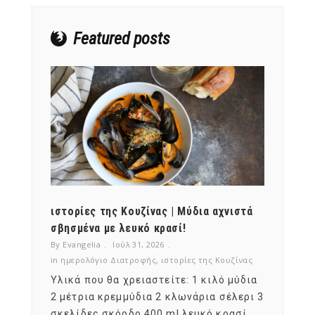
Featured posts
ότι,
ιστορίες της Κουζίνας | Μύδια αχνιστά
ημερο
νες;
σβησμένα με λευκό κρασί!
λαχαν
By Evangelia
Ιούλ 31, 2026
By Evan
ζίνας
in
ημερολόγιο Διατροφής
,
ιστορίες της Κουζίνας
in
ημερ
ια
Υλικά που θα χρειαστείτε: 1 κιλό μύδια
Σύμφω
, στο
2 μέτρια κρεμμύδια 2 κλωνάρια σέλερι 3
αυτοί
ς,
σκελίδες σκόρδο 400 ml λευκό κρασί.
είναι