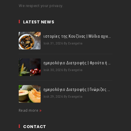
We respect your privacy.
LATEST NEWS
ιστορίες της Κουζίνας | Μύδια αχνιστά σβησμένα με λευκό κρασί!
Ιούλ 31, 2026
By Evangelia
ημερολόγιο Διατροφής | Φρούτα ή λαχανικά; Γνωρίζεις τη διαφορά;
Ιούλ 30, 2026
By Evangelia
ημερολόγιο Διατροφής | Γνώριζες ότι, το πεπόνι περιέχει πολλές βιταμίνες;
Ιούλ 29, 2026
By Evangelia
Read more
CONTACT