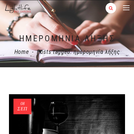
ΗΜΕΡΟΜΗΝΊΑ ΛΉΞΗΣ
Home
-
Posts tagged: ημερομηνία λήξης
08
ΣΕΠ