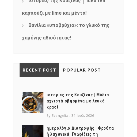
ιστορίες της Κουζίνας │ Iced tea
καρπούζι με lime και μέντα!
Βανίλια «υποβρύχιο»: το γλυκό της
χαμένης αθωότητας!
RECENT POST
POPULAR POST
ιστορίες της Κουζίνας | Μύδια
αχνιστά σβησμένα με λευκό
κρασί!
By Evangelia
31 Ιούλ, 2026
ημερολόγιο Διατροφής | Φρούτα
ή λαχανικά; Γνωρίζεις τη