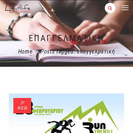
ΕΠΑΓΓΕΛΜΑΤΙΚΉ
Home
-
Posts tagged: επαγγελματική
29
ΦΕΒ