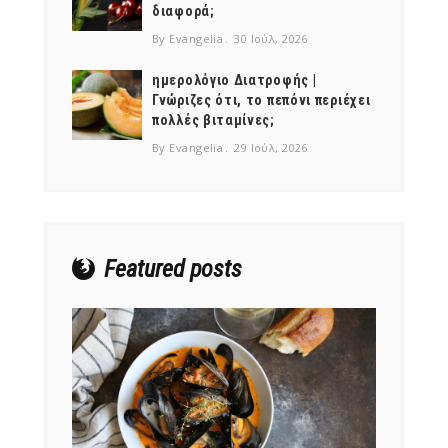
διαφορά;
By Evangelia
30 Ιούλ, 2026
ημερολόγιο Διατροφής |
Γνώριζες ότι, το πεπόνι περιέχει
πολλές βιταμίνες;
NEWSLETTER
By Evangelia
29 Ιούλ, 2026
mel
y updates
fro
m
Get ti
your favorite
products
Featured posts