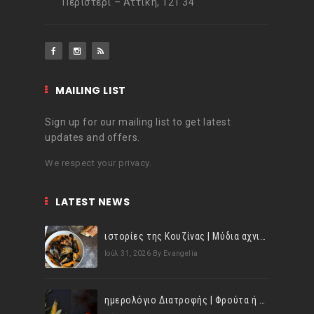
Περιστέρι – Αττική, 121 34
MAILING LIST
Sign up for our mailing list to get latest
updates and offers.
We respect your privacy.
LATEST NEWS
ιστορίες της Κουζίνας | Μύδια αχνιστά σβησμένα με λευκό κρασί!
Ιούλ 31, 2026
By Evangelia
ημερολόγιο Διατροφής | Φρούτα ή λαχανικά; Γνωρίζεις τη διαφορά;