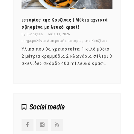
ότι,
ιστορίες της Κουζίνας | Μύδια αχνιστά
ημερο
νες;
σβησμένα με λευκό κρασί!
λαχαν
By Evangelia
Ιούλ 31, 2026
By Evan
ζίνας
in
ημερολόγιο Διατροφής
,
ιστορίες της Κουζίνας
in
ημερ
ια
Υλικά που θα χρειαστείτε: 1 κιλό μύδια
Σύμφω
, στο
2 μέτρια κρεμμύδια 2 κλωνάρια σέλερι 3
αυτοί
ς,
σκελίδες σκόρδο 400 ml λευκό κρασί.
είναι
αναπτ
Social media