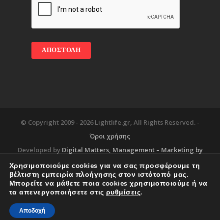
© Copyright 2009 -
2026 Lightlife.gr, All Rights Reserved. -
Όροι χρήσης
Developed by
Digital Matters
, Management – Marketing by
Χρησιμοποιούμε cookies για να σας προσφέρουμε τη
βέλτιστη εμπειρία πλοήγησης στον ιστότοπό μας.
Μπορείτε να μάθετε ποια cookies χρησιμοποιούμε ή να
Blog
About
Services
Corporate Support
τα απενεργοποιήσετε στις
ρυθμίσεις
.
Workplace
Contact
Αποδοχή