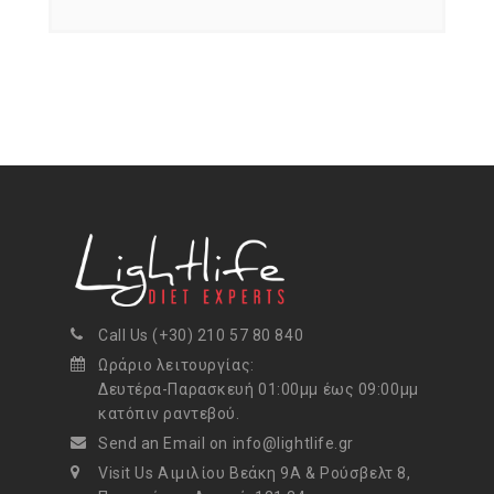
Call Us (+30) 210 57 80 840
Ωράριο λειτουργίας:
Δευτέρα-Παρασκευή 01:00μμ έως 09:00μμ
κατόπιν ραντεβού.
Send an Email on info@lightlife.gr
Visit Us Αιμιλίου Βεάκη 9Α & Ρούσβελτ 8,