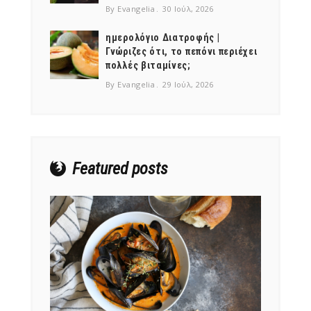
By Evangelia
30 Ιούλ, 2026
ημερολόγιο Διατροφής |
Γνώριζες ότι, το πεπόνι περιέχει
πολλές βιταμίνες;
NEWSLETTER
By Evangelia
29 Ιούλ, 2026
mel
y updates
fro
m
Get ti
your favorite
products
Featured posts