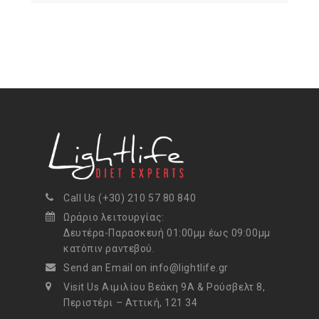
Call Us (+30) 210 57 80 840
Ωράριο λειτουργίας:
Δευτέρα-Παρασκευή 01:00μμ έως 09:00μμ
κατόπιν ραντεβού.
Send an Email on info@lightlife.gr
Visit Us Αιμιλίου Βεάκη 9Α & Ρούσβελτ 8,
Περιστέρι – Αττική, 121 34