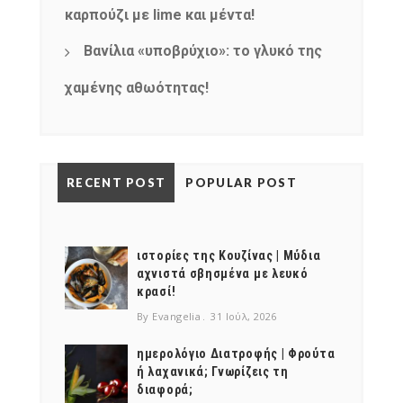
καρπούζι με lime και μέντα!
Βανίλια «υποβρύχιο»: το γλυκό της
χαμένης αθωότητας!
RECENT POST
POPULAR POST
ιστορίες της Κουζίνας | Μύδια
αχνιστά σβησμένα με λευκό
κρασί!
By Evangelia
31 Ιούλ, 2026
ημερολόγιο Διατροφής | Φρούτα
ή λαχανικά; Γνωρίζεις τη
διαφορά;