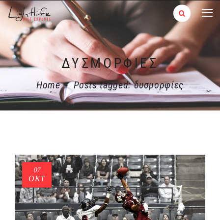
ΔΥΣΜΟΡΦΊΕΣ
Home
-
Posts tagged: δυσμορφίες
07
ΟΚΤ