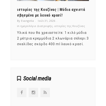
ότι,
ιστορίες της Κουζίνας | Μύδια αχνιστά
ημερο
νες;
σβησμένα με λευκό κρασί!
λαχαν
By Evangelia
Ιούλ 31, 2026
By Evan
ζίνας
in
ημερολόγιο Διατροφής
,
ιστορίες της Κουζίνας
in
ημερ
ια
Υλικά που θα χρειαστείτε: 1 κιλό μύδια
Σύμφω
, στο
2 μέτρια κρεμμύδια 2 κλωνάρια σέλερι 3
αυτοί
ς,
σκελίδες σκόρδο 400 ml λευκό κρασί.
είναι
αναπτ
Social media