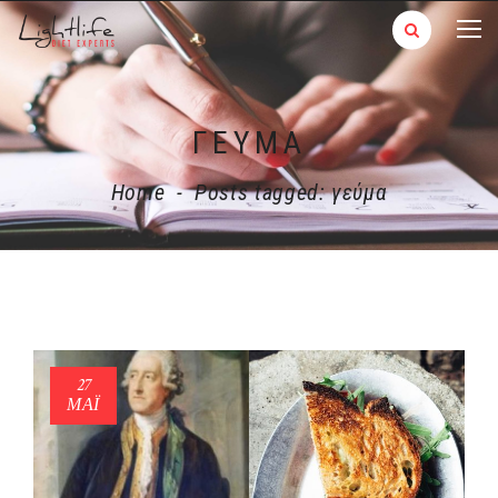
ΓΕΎΜΑ
Home
-
Posts tagged: γεύμα
27
ΜΑΪ́