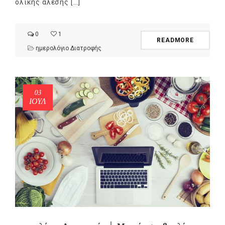
ολικής άλεσης […]
0
1
READMORE
ημερολόγιο Διατροφής
03
ΙΟΎΛ