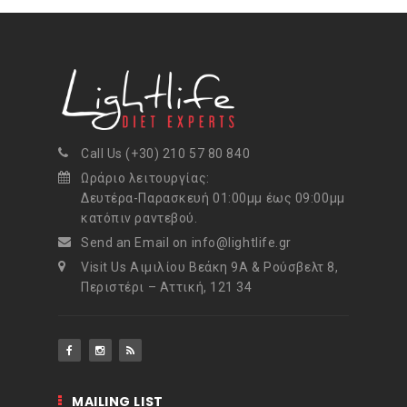
Call Us (+30) 210 57 80 840
Ωράριο λειτουργίας:
Δευτέρα-Παρασκευή 01:00μμ έως 09:00μμ
κατόπιν ραντεβού.
Send an Email on info@lightlife.gr
Visit Us Αιμιλίου Βεάκη 9Α & Ρούσβελτ 8,
Περιστέρι – Αττική, 121 34
MAILING LIST