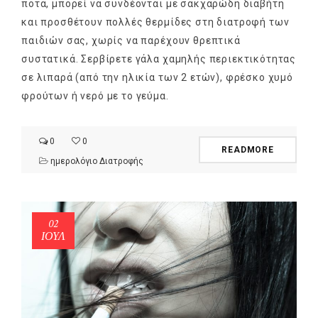
ποτά, μπορεί να συνδέονται με σακχαρώδη διαβήτη
και προσθέτουν πολλές θερμίδες στη διατροφή των
παιδιών σας, χωρίς να παρέχουν θρεπτικά
συστατικά. Σερβίρετε γάλα χαμηλής περιεκτικότητας
σε λιπαρά (από την ηλικία των 2 ετών), φρέσκο χυμό
φρούτων ή νερό με το γεύμα.
0
0
READMORE
ημερολόγιο Διατροφής
NEWSLETTER
mel
y updates
fro
m
02
ΙΟΎΛ
Get ti
your favorite
products