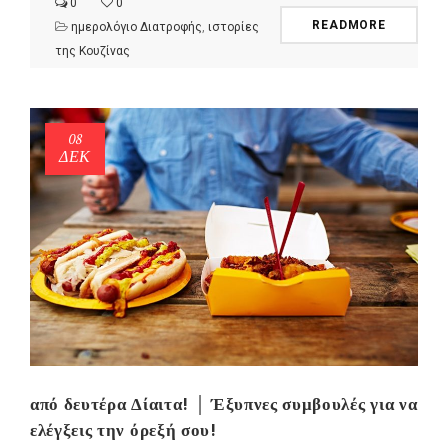
0
0
READMORE
ημερολόγιο Διατροφής
,
ιστορίες
της Κουζίνας
08
ΔΕΚ
από δευτέρα Δίαιτα! │ Έξυπνες συμβουλές για να
ελέγξεις την όρεξή σου!