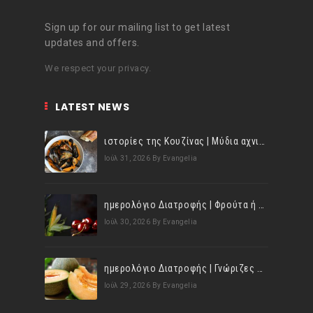
Sign up for our mailing list to get latest
updates and offers.
We respect your privacy.
LATEST NEWS
ιστορίες της Κουζίνας | Μύδια αχνιστά σβησμένα με λευκό κρασί!
Ιούλ 31, 2026
By Evangelia
ημερολόγιο Διατροφής | Φρούτα ή λαχανικά; Γνωρίζεις τη διαφορά;
Ιούλ 30, 2026
By Evangelia
ημερολόγιο Διατροφής | Γνώριζες ότι, το πεπόνι περιέχει πολλές βιταμίνες;
Ιούλ 29, 2026
By Evangelia