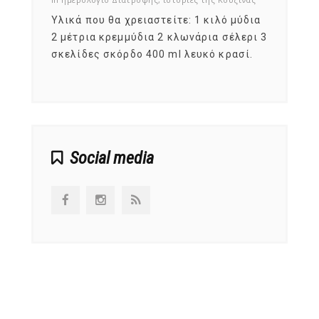
ια
Υλικά που θα χρειαστείτε: 1 κιλό μύδια
Σύμφω
, στο
2 μέτρια κρεμμύδια 2 κλωνάρια σέλερι 3
αυτοί
ς,
σκελίδες σκόρδο 400 ml λευκό κρασί.
είναι
αναπτ
Social media