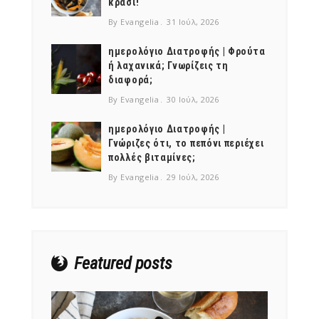
κρασί!
By Evangelia
31 Ιούλ, 2026
ημερολόγιο Διατροφής | Φρούτα
ή λαχανικά; Γνωρίζεις τη
διαφορά;
By Evangelia
30 Ιούλ, 2026
ημερολόγιο Διατροφής |
Γνώριζες ότι, το πεπόνι περιέχει
πολλές βιταμίνες;
By Evangelia
29 Ιούλ, 2026
Featured posts