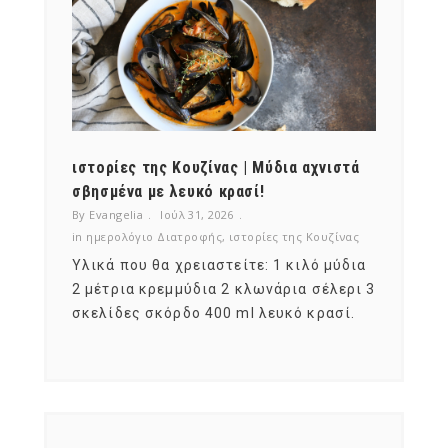
ότι,
ιστορίες της Κουζίνας | Μύδια αχνιστά
ημερο
νες;
σβησμένα με λευκό κρασί!
λαχαν
By Evangelia
Ιούλ 31, 2026
By Evan
ζίνας
in
ημερολόγιο Διατροφής
,
ιστορίες της Κουζίνας
in
ημερ
ια
Υλικά που θα χρειαστείτε: 1 κιλό μύδια
Σύμφω
, στο
2 μέτρια κρεμμύδια 2 κλωνάρια σέλερι 3
αυτοί
ς,
σκελίδες σκόρδο 400 ml λευκό κρασί.
είναι
αναπτ