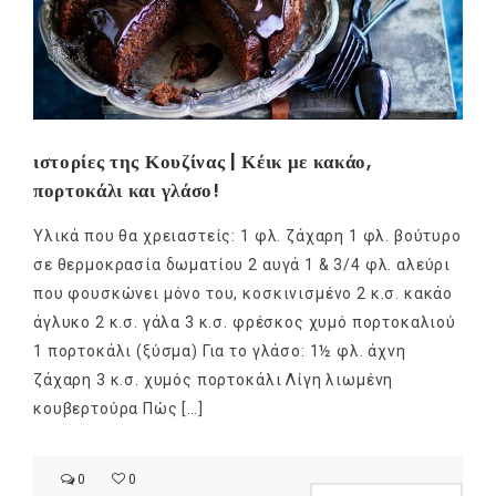
ιστορίες της Κουζίνας | Κέικ με κακάο,
πορτοκάλι και γλάσο!
Υλικά που θα χρειαστείς: 1 φλ. ζάχαρη 1 φλ. βούτυρο
σε θερμοκρασία δωματίου 2 αυγά 1 & 3/4 φλ. αλεύρι
που φουσκώνει μόνο του, κοσκινισμένο 2 κ.σ. κακάο
άγλυκο 2 κ.σ. γάλα 3 κ.σ. φρέσκος χυμό πορτοκαλιού
1 πορτοκάλι (ξύσμα) Για το γλάσο: 1½ φλ. άχνη
ζάχαρη 3 κ.σ. χυμός πορτοκάλι Λίγη λιωμένη
κουβερτούρα Πώς […]
0
0