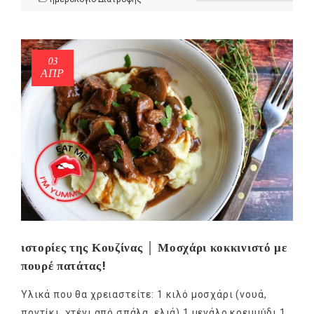
03
ΑΠΡ
NEWSLETTER
mel
y updates
fro
m
Get ti
your favorite
products
ιστορίες της Κουζίνας │ Μοσχάρι κοκκινιστό με
πουρέ πατάτας!
Υλικά που θα χρειαστείτε: 1 κιλό μοσχάρι (νουά,
ποντίκι, χτένι από σπάλα, ελιά) 1 μεγάλο κρεμμύδι 1