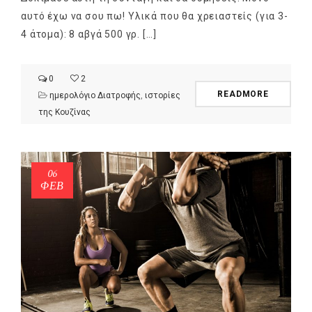
αυτό έχω να σου πω! Υλικά που θα χρειαστείς (για 3-
4 άτομα): 8 αβγά 500 γρ. […]
0
2
READMORE
ημερολόγιο Διατροφής
,
ιστορίες
της Κουζίνας
06
ΦΕΒ