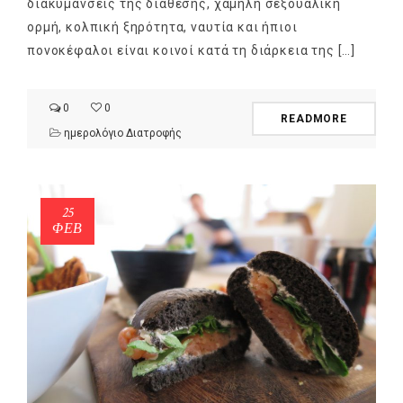
διακυμάνσεις της διάθεσης, χαμηλή σεξουαλική
ορμή, κολπική ξηρότητα, ναυτία και ήπιοι
πονοκέφαλοι είναι κοινοί κατά τη διάρκεια της […]
0
0
READMORE
ημερολόγιο Διατροφής
25
ΦΕΒ