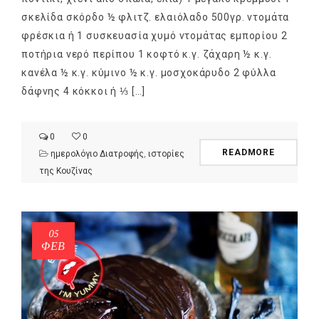
σκελίδα σκόρδο ½ φλιτζ. ελαιόλαδο 500γρ. ντομάτα
φρέσκια ή 1 συσκευασία χυμό ντομάτας εμπορίου 2
ποτήρια νερό περίπου 1 κοφτό κ.γ. ζάχαρη ½ κ.γ.
κανέλα ½ κ.γ. κύμινο ½ κ.γ. μοσχοκάρυδο 2 φύλλα
δάφνης 4 κόκκοι ή ⅓ […]
0
0
READMORE
ημερολόγιο Διατροφής
,
ιστορίες
της Κουζίνας
05
ΦΕΒ