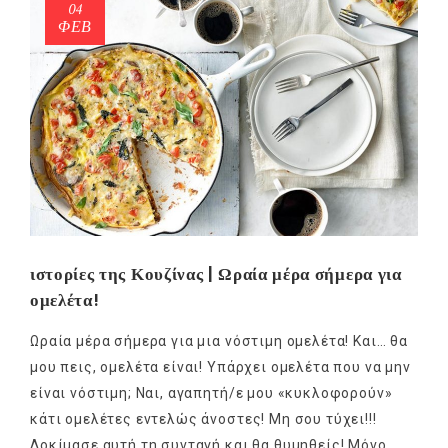
04
ΦΕΒ
ιστορίες της Κουζίνας | Ωραία μέρα σήμερα για
ομελέτα!
Ωραία μέρα σήμερα για μια νόστιμη ομελέτα! Και… θα
μου πεις, ομελέτα είναι! Υπάρχει ομελέτα που να μην
είναι νόστιμη; Ναι, αγαπητή/ε μου «κυκλοφορούν»
κάτι ομελέτες εντελώς άνοστες! Μη σου τύχει!!!
Δοκίμασε αυτή τη συνταγή και θα θυμηθείς! Μόνο