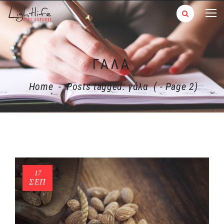
ΓΆΛΑ
Home
-
Posts tagged: γάλα
( - Page 2)
17
ΣΕΠ