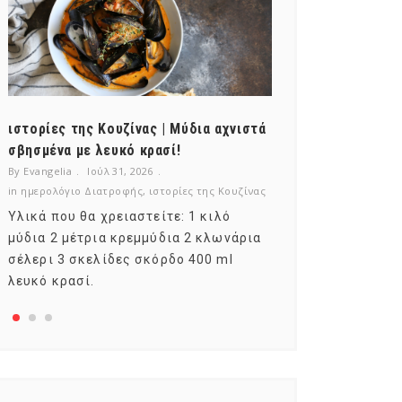
ιστορίες της Κουζίνας | Μύδια αχνιστά
ημερολόγιο Δι
σβησμένα με λευκό κρασί!
λαχανικά; Γνωρ
By Evangelia
Ιούλ 31, 2026
By Evangelia
Ιούλ
in
ημερολόγιο Διατροφής
,
ιστορίες της Κουζίνας
in
ημερολόγιο Δια
Υλικά που θα χρειαστείτε: 1 κιλό
Σύμφωνα με το
μύδια 2 μέτρια κρεμμύδια 2 κλωνάρια
αυτοί που μελε
σέλερι 3 σκελίδες σκόρδο 400 ml
φρούτο είναι τ
λευκό κρασί.
αναπτύσσεται 