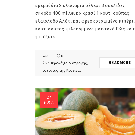
κρεμμύδια 2 κλωνάρια σέλερι 3 σκελίδες
σκόρδο 400 ml λευκό κρασί 1 κουτ. σούπας
ελαιόλαδο Αλάτι και φρεσκοτριμμένο πιπέρι 
κουτ. σούπας ψιλοκομμένο μαϊντανό Πώς να 
φτιάξετε:
0
0
READMORE
ημερολόγιο Διατροφής
,
ιστορίες της Κουζίνας
29
ΙΟΎΛ