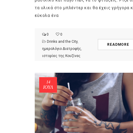
βασιλικό και πάγο Πώς να το φτιάξεις: Ρίξε 
τα υλικά στο μπλέντερ και θα έχεις γρήγορα 
εύκολα ένα
0
0
Drinks and the City
,
READMORE
Ge
ημερολόγιο Διατροφής
,
ιστορίες της Κουζίνας
14
ΙΟΎΛ