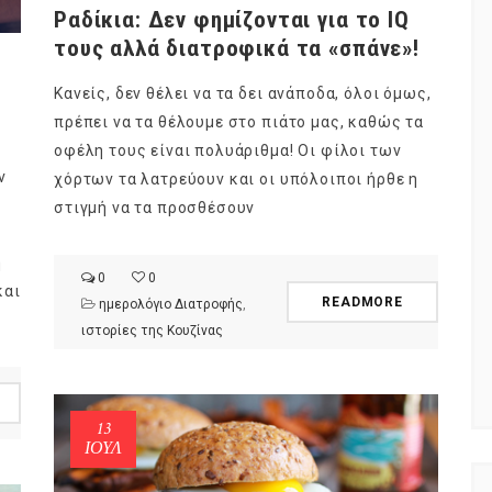
Ραδίκια: Δεν φημίζονται για το IQ
τους αλλά διατροφικά τα «σπάνε»!
Κανείς, δεν θέλει να τα δει ανάποδα, όλοι όμως,
πρέπει να τα θέλουμε στο πιάτο μας, καθώς τα
οφέλη τους είναι πολυάριθμα! Οι φίλοι των
Φρούτα ή
ημερολόγιο Διατροφής | Γνώριζες ότι,
ν
χόρτων τα λατρεύουν και οι υπόλοιποι ήρθε η
ιαφορά;
το πεπόνι περιέχει πολλές βιταμίνες;
στιγμή να τα προσθέσουν
By Evangelia
Ιούλ 29, 2026
ίες της Κουζίνας
in
ημερολόγιο Διατροφής
,
ιστορίες της Κουζίνας
ή
όγους (είναι
Ανάλογα με την ποικιλία τα πεπόνια
0
0
τά), το
διαφέρουν στο σχήμα, στο μέγεθος,
και
READMORE
ημερολόγιο Διατροφής
,
ου φυτού που
στο χρώμα της φλούδας και της
ιστορίες της Κουζίνας
σάρκας, στο άρωμα.
13
ΙΟΎΛ