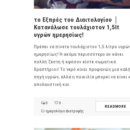
το Εξπρές του Διαιτολογίου │
Κατανάλωσε τουλάχιστον 1,5lt
υγρών ημερησίως!
ημερολόγιο Διατροφής | 
Πρέπει να πίνετε τουλάχιστον 1,5 λίτρο υγρώ
λαχανικά; Γνωρίζεις τη δ
ημερησίως! Ή ακόμα περισσότερο αν κάνει
By Evangelia
Ιούλ 30, 2026
in
ημερολόγιο Διατροφής
,
ιστορ
πολλή ζέστη ή εφόσον είστε σωματικά
δραστήριοι! Το νερό είναι προφανώς μια καλ
Σύμφωνα με τους βοτανολ
αυτοί που μελετούν τα φυ
πηγή υγρών, αλλά η ποικιλία μπορεί να είναι 
φρούτο είναι το μέρος τ
απολαυστική και
αναπτύσσεται από.
0
0
READMORE
ημερολόγιο Διατροφής