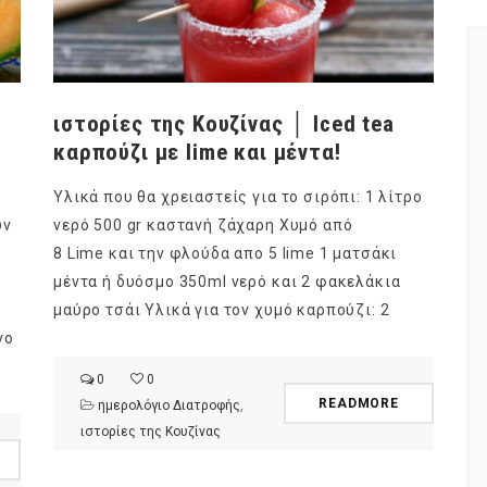
ιστορίες της Κουζίνας │ Iced tea
καρπούζι με lime και μέντα!
Υλικά που θα χρειαστείς για το σιρόπι: 1 λίτρο
υν
νερό 500 gr καστανή ζάχαρη Χυμό από
8 Lime και την φλούδα απο 5 lime 1 ματσάκι
μέντα ή δυόσμο 350ml νερό και 2 φακελάκια
μαύρο τσάι Υλικά για τον χυμό καρπούζι: 2
νο
0
0
READMORE
ημερολόγιο Διατροφής
,
ιστορίες της Κουζίνας