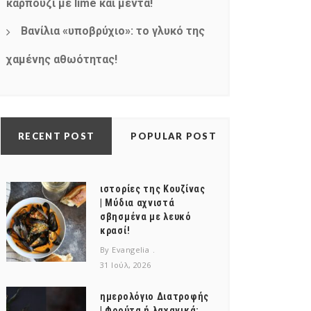
καρπούζι με lime και μέντα!
Βανίλια «υποβρύχιο»: το γλυκό της
χαμένης αθωότητας!
RECENT POST
POPULAR POST
ιστορίες της Κουζίνας
| Μύδια αχνιστά
σβησμένα με λευκό
κρασί!
By Evangelia
31 Ιούλ, 2026
ημερολόγιο Διατροφής
| Φρούτα ή λαχανικά;