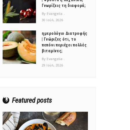
Γνωρίζεις τη διαφορά;
By Evangelia
30 Ιούλ, 2026
ημερολόγιο Διατροφής
| Γνώριζες ότι, το
πεπόνι περιέχει πολλές
βιταμίνες;
By Evangelia
29 Ιούλ, 2026
Featured posts