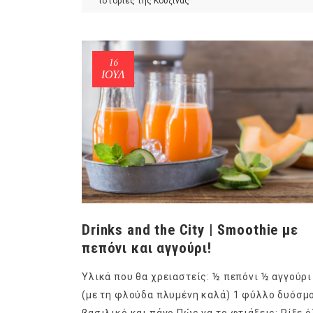
ιστορίες της Κουζίνας
16
ΙΟΎΛ
Drinks and the City | Smoothie με
πεπόνι και αγγούρι!
Υλικά που θα χρειαστείς: ½ πεπόνι ½ αγγούρι
(με τη φλούδα πλυμένη καλά) 1 φύλλο δυόσμ