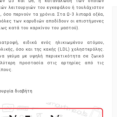
έων Ω3 και Ω6, η κατανάλωση των οποίων
κών λειτουργιών του εγκεφάλου ή τουλάχιστον
 όσο περνούν τα χρόνια. Στα Ω-3 λιπαρά οξέα,
ρόλες των καρυδιών αποδίδουν οι επιστήμονες
ίως κατά του καρκίνου του μαστού).
τροφή, ειδικά ενός ηλικιωμένου ατόμου,
λικής, όσο και της κακής (LDL) χοληστερόλης.
α γεύμα με υψηλή περιεκτικότητα σε ζωικό
αλύτερη προστασία στις αρτηρίες από τις
ίπους.
ουργία διαβήτη