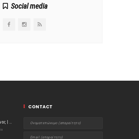
Social media
CONTACT
ιστορίες της Κουζίνας | Μύδια αχνιστά σβησμένα με λευκό κρασί!
ia