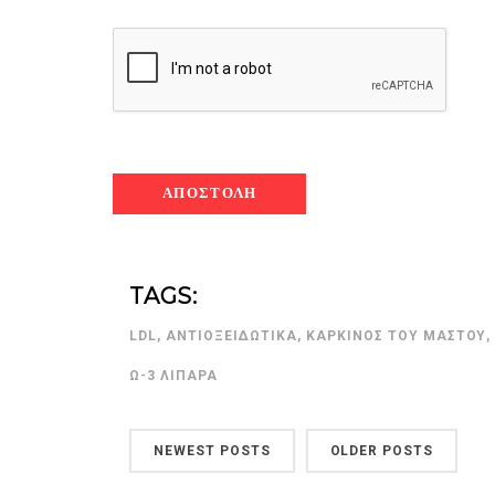
ημερολόγιο Διατροφής | 
λαχανικά; Γνωρίζεις τη δ
By Evangelia
Ιούλ 30, 2026
in
ημερολόγιο Διατροφής
,
ιστορ
Σύμφωνα με τους βοτανολ
TAGS:
αυτοί που μελετούν τα φυ
φρούτο είναι το μέρος τ
LDL
,
ΑΝΤΙΟΞΕΙΔΩΤΙΚΆ
,
ΚΑΡΚΊΝΟΣ ΤΟΥ ΜΑΣΤΟΎ
αναπτύσσεται από.
Ω-3 ΛΙΠΑΡΆ
NEWEST POSTS
OLDER POSTS