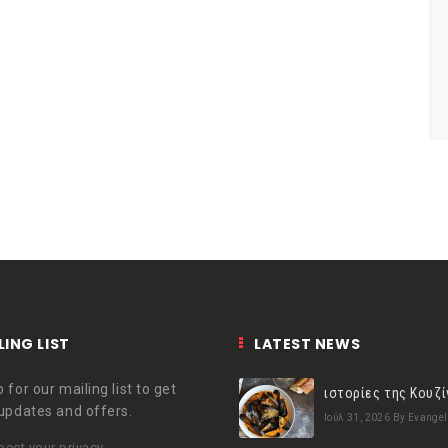
LING LIST
LATEST NEWS
 for our mailing list to get
 updates and offers.
Ιούλ 31, 2026
By Evangel
ect your privacy.