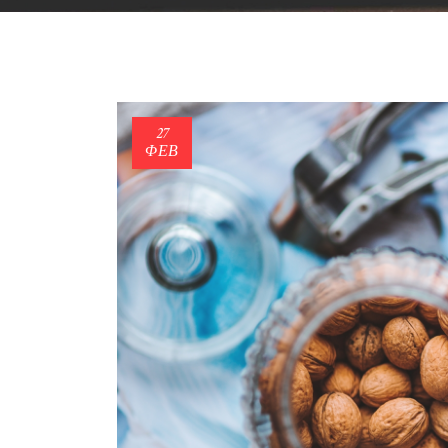
27
ΦΕΒ