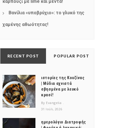
καρπούζι με lime και μέντα!
Βανίλια «υποβρύχιο»: το γλυκό της
χαμένης αθωότητας!
RECENT POST
POPULAR POST
ιστορίες της Κουζίνας
| Μύδια αχνιστά
σβησμένα με λευκό
κρασί!
By Evangelia
31 Ιούλ, 2026
ημερολόγιο Διατροφής
| Φρούτα ή λαχανικά;