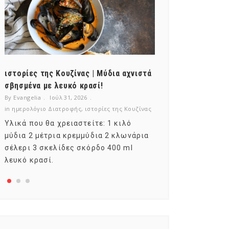
ιστορίες της Κουζίνας | Μύδια αχνιστά
ημερολόγιο Δι
σβησμένα με λευκό κρασί!
λαχανικά; Γνωρ
By Evangelia
Ιούλ 31, 2026
By Evangelia
Ιούλ
in
ημερολόγιο Διατροφής
,
ιστορίες της Κουζίνας
in
ημερολόγιο Δια
Υλικά που θα χρειαστείτε: 1 κιλό
Σύμφωνα με το
μύδια 2 μέτρια κρεμμύδια 2 κλωνάρια
αυτοί που μελε
σέλερι 3 σκελίδες σκόρδο 400 ml
φρούτο είναι τ
λευκό κρασί.
αναπτύσσεται 