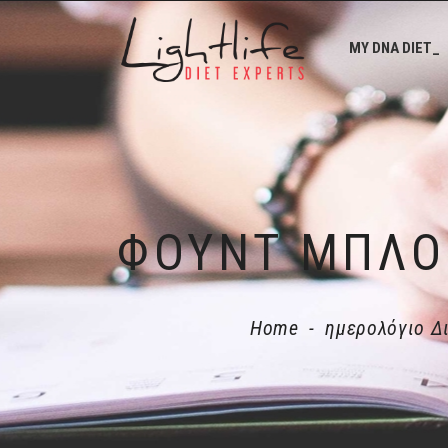
MY DNA DIET_
Home
-
ημερολόγιο Δ