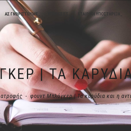
ΑΣ ΓΝΩΡΙΣΤΟΥΜΕ_
ΥΠΗΡΕΣΙΕΣ_
ΕΤΑΙΡΙΚΗ ΥΠΟΣΤΗΡΙΞΗ_
ιατροφής
-
φουντ Μπλόγκερ | Τα καρύδια και η αντ