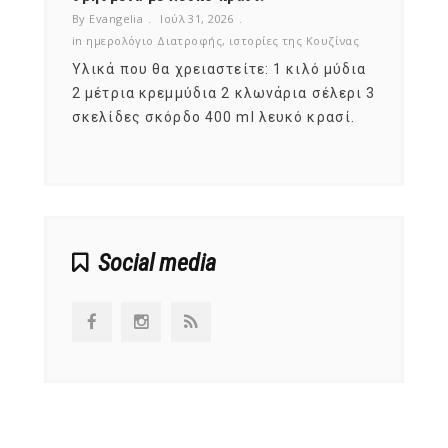
By Evangelia
Ιούλ 31, 2026
By Evan
ζίνας
in
ημερολόγιο Διατροφής
,
ιστορίες της Κουζίνας
in
ημερ
ια
Υλικά που θα χρειαστείτε: 1 κιλό μύδια
Σύμφω
, στο
2 μέτρια κρεμμύδια 2 κλωνάρια σέλερι 3
αυτοί
ς,
σκελίδες σκόρδο 400 ml λευκό κρασί.
είναι
αναπτ
Social media