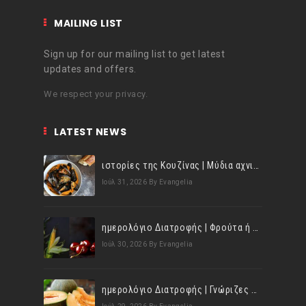
MAILING LIST
Sign up for our mailing list to get latest
updates and offers.
We respect your privacy.
LATEST NEWS
ιστορίες της Κουζίνας | Μύδια αχνιστά σβησμένα με λευκό κρασί!
Ιούλ 31, 2026
By Evangelia
ημερολόγιο Διατροφής | Φρούτα ή λαχανικά; Γνωρίζεις τη διαφορά;
Ιούλ 30, 2026
By Evangelia
ημερολόγιο Διατροφής | Γνώριζες ότι, το πεπόνι περιέχει πολλές βιταμίνες;