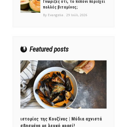
Γνώριζες ότι, το πεπόνι περιέχει
πολλές βιταμίνες;
By Evangelia
29 Ιούλ, 2026
Featured posts
ότι,
ιστορίες της Κουζίνας | Μύδια αχνιστά
ημερο
νες;
σβησμένα με λευκό κρασί!
λαχαν