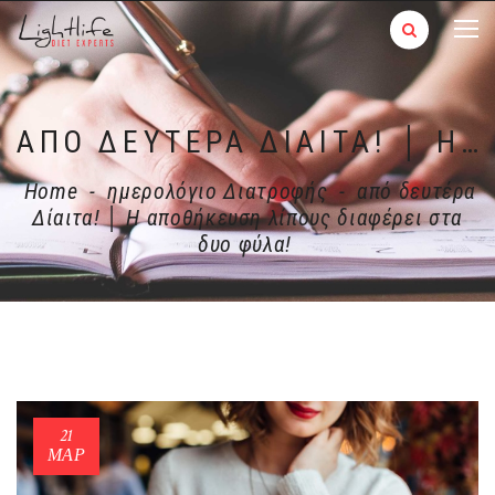
ΑΠΌ ΔΕΥΤΈΡΑ ΔΊΑΙΤΑ! │ Η ΑΠΟΘΉΚΕΥΣΗ ΛΊΠΟΥΣ ΔΙΑΦΈΡΕΙ ΣΤΑ ΔΥΟ ΦΎΛΑ!
Home
-
ημερολόγιο Διατροφής
-
από δευτέρα
Δίαιτα! │ Η αποθήκευση λίπους διαφέρει στα
δυο φύλα!
21
ΜΑΡ