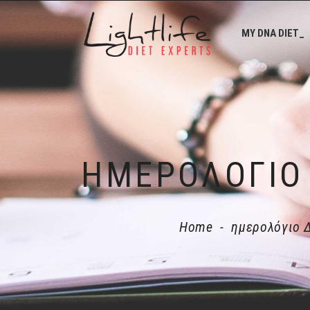
MY DNA DIET_
Home
-
ημερολόγιο 