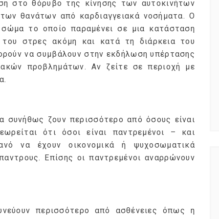
ση στο θόρυβο της κίνησης των αυτοκινήτων
% των θανάτων από καρδιαγγειακά νοσήματα. Ο
 σώμα το οποίο παραμένει σε μια κατάσταση
 του στρες ακόμη και κατά τη διάρκεια του
πορούν να συμβάλουν στην εκδήλωση υπέρτασης
ιακών προβλημάτων. Αν ζείτε σε περιοχή με
NEWSLETTER
α.
t timely updates from your favorite products
ια συνήθως ζουν περισσότερο από όσους είναι
Θεωρείται ότι όσοι είναι παντρεμένοι – και
θανό να έχουν οικονομικά ή ψυχοσωματικά
παντρους. Επίσης οι παντρεμένοι αναρρώνουν
δυνεύουν περισσότερο από ασθένειες όπως η