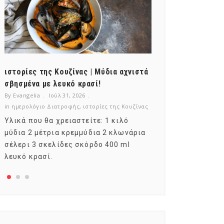
ιστορίες της Κουζίνας | Μύδια αχνιστά
ημερολόγιο Δι
σβησμένα με λευκό κρασί!
λαχανικά; Γνωρ
By Evangelia
Ιούλ 31, 2026
By Evangelia
Ιούλ
in
ημερολόγιο Διατροφής
,
ιστορίες της Κουζίνας
in
ημερολόγιο Δια
Υλικά που θα χρειαστείτε: 1 κιλό
Σύμφωνα με το
μύδια 2 μέτρια κρεμμύδια 2 κλωνάρια
αυτοί που μελε
σέλερι 3 σκελίδες σκόρδο 400 ml
φρούτο είναι τ
λευκό κρασί.
αναπτύσσεται 