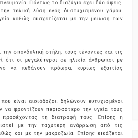
πνευμονία. Πάντως το διαζύγιο έχει δύο όψεις.
την τελική λύση ενός δυστυχισμένου γάμου,
γεία καθώς συσχετίζεται με την μείωση των
Φρούτα ή
ημερολόγιο Διατροφής | Γνώριζες ότι,
ιαφορά;
το πεπόνι περιέχει πολλές βιταμίνες;
 την σπονδυλική στήλη, τους τένοντες και τις
By Evangelia
Ιούλ 29, 2026
ί ότι οι μεγαλύτεροι σε ηλικία άνθρωποι με
ίες της Κουζίνας
in
ημερολόγιο Διατροφής
,
ιστορίες της Κουζίνας
ανό να πεθάνουν πρόωρα, κυρίως εξαιτίας
όγους (είναι
Ανάλογα με την ποικιλία τα πεπόνια
τά), το
διαφέρουν στο σχήμα, στο μέγεθος,
ου φυτού που
στο χρώμα της φλούδας και της
σάρκας, στο άρωμα.
 που είναι αισιόδοξοι, δηλώνουν ευτυχισμένοι
υν να φροντίζουν περισσότερο την υγεία τους
ι προσέχοντας τη διατροφή τους. Επίσης η
τιστεί με την ταχύτερη ανάρρωση από τις
αθώς και με την μακροζωία. Επίσης εικάζεται