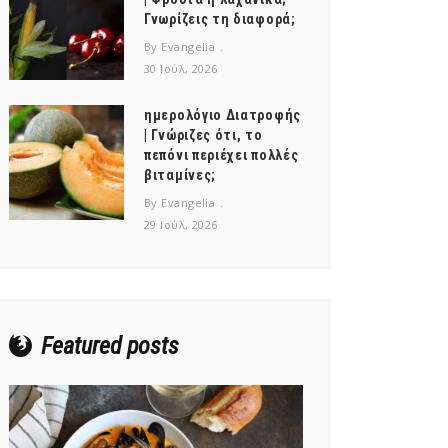
Γνωρίζεις τη διαφορά;
By Evangelia
30 Ιούλ, 2026
ημερολόγιο Διατροφής
| Γνώριζες ότι, το
πεπόνι περιέχει πολλές
βιταμίνες;
By Evangelia
29 Ιούλ, 2026
Featured posts