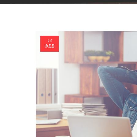
14
ΦΕΒ