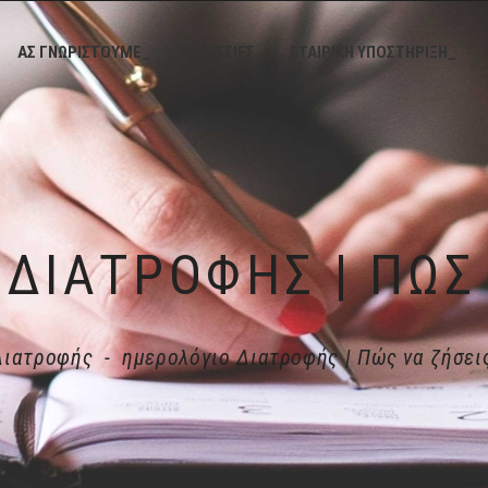
ΑΣ ΓΝΩΡΙΣΤΟΥΜΕ_
ΥΠΗΡΕΣΙΕΣ_
ΕΤΑΙΡΙΚΗ ΥΠΟΣΤΗΡΙΞΗ_
Διατροφής
-
ημερολόγιο Διατροφής | Πώς να ζήσει