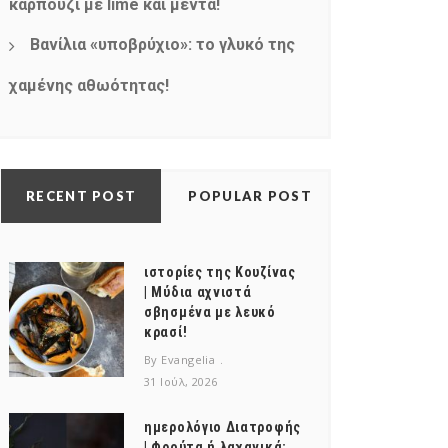
καρπούζι με lime και μέντα!
Βανίλια «υποβρύχιο»: το γλυκό της
χαμένης αθωότητας!
RECENT POST
POPULAR POST
ιστορίες της Κουζίνας
| Μύδια αχνιστά
σβησμένα με λευκό
κρασί!
By Evangelia
31 Ιούλ, 2026
ημερολόγιο Διατροφής
| Φρούτα ή λαχανικά;