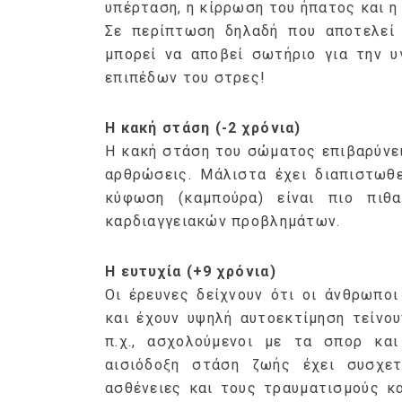
υπέρταση, η κίρρωση του ήπατος και η 
Σε περίπτωση δηλαδή που αποτελεί 
μπορεί να αποβεί σωτήριο για την υ
επιπέδων του στρες!
Η κακή στάση (-2 χρόνια)
ημερολόγιο Διατροφής | 
λαχανικά; Γνωρίζεις τη δ
Η κακή στάση του σώματος επιβαρύνει
By Evangelia
Ιούλ 30, 2026
αρθρώσεις. Μάλιστα έχει διαπιστωθε
in
ημερολόγιο Διατροφής
,
ιστορ
κύφωση (καμπούρα) είναι πιο πιθ
Σύμφωνα με τους βοτανολ
καρδιαγγειακών προβλημάτων.
αυτοί που μελετούν τα φυ
φρούτο είναι το μέρος τ
Η ευτυχία (+9 χρόνια)
αναπτύσσεται από.
Οι έρευνες δείχνουν ότι οι άνθρωποι
και έχουν υψηλή αυτοεκτίμηση τείνο
π.χ., ασχολούμενοι με τα σπορ κα
αισιόδοξη στάση ζωής έχει συσχε
ασθένειες και τους τραυματισμούς κ