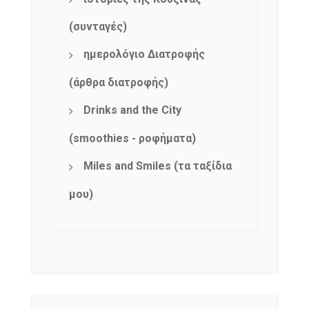
(συνταγές)
ημερολόγιο Διατροφής
(άρθρα διατροφής)
Drinks and the City
(smoothies - ροφήματα)
NEWSLETTER
Miles and Smiles (τα ταξίδια
mel
y updates
fro
m
Get ti
your favorite
μου)
products