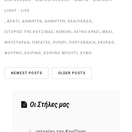
LIGHT - LIFE
,
ΑΛΆΤΙ
,
ΔΉΜΗΤΡΑ
,
ΔΗΜΉΤΡΗ
,
ΕΛΑΙΌΛΑΔΟ
,
ΙΣΤΟΡΊΕΣ ΤΗΣ ΚΟΥΖΊΝΑΣ
,
ΛΕΜΌΝΙ
,
ΛΕΥΚΌ ΚΡΑΣΊ
,
ΜΈΛΙ
,
ΜΟΥΣΤΆΡΔΑ
,
ΠΑΤΆΤΕΣ
,
ΠΙΠΈΡΙ
,
ΠΟΡΤΟΚΆΛΙΑ
,
ΣΚΌΡΔΟ
,
ΦΟΎΡΝΟ
,
ΧΟΙΡΙΝΌ
,
ΧΟΙΡΙΝΌ ΜΠΟΎΤΙ
,
ΧΥΜΌ
NEWEST POSTS
OLDER POSTS
Οι Στήλες μας
ιστορίες της Κουζίνας