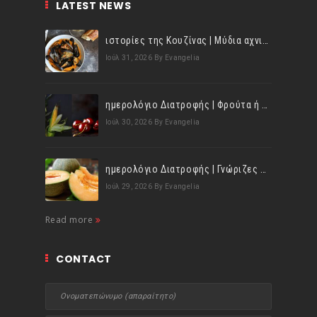
LATEST NEWS
ιστορίες της Κουζίνας | Μύδια αχνιστά σβησμένα με λευκό κρασί!
Ιούλ 31, 2026
By Evangelia
ημερολόγιο Διατροφής | Φρούτα ή λαχανικά; Γνωρίζεις τη διαφορά;
Ιούλ 30, 2026
By Evangelia
ημερολόγιο Διατροφής | Γνώριζες ότι, το πεπόνι περιέχει πολλές βιταμίνες;
Ιούλ 29, 2026
By Evangelia
Read more
CONTACT