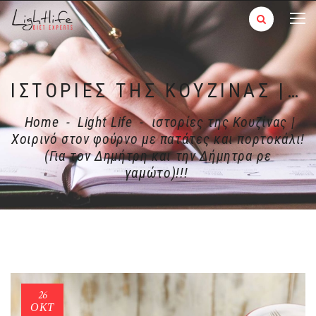
ΙΣΤΟΡΊΕΣ ΤΗΣ ΚΟΥΖΊΝΑΣ | ΧΟΙΡΙΝΌ ΣΤΟΝ ΦΟΎΡΝΟ ΜΕ ΠΑΤΆΤΕΣ ΚΑΙ ΠΟΡΤΟΚΆΛΙ! (ΓΙΑ ΤΟΝ ΔΗΜΉΤΡΗ ΚΑΙ ΤΗΝ ΔΉΜΗΤΡΑ ΡΕ ΓΑΜΏΤΟ)!!!
Home
-
Light Life
-
ιστορίες της Κουζίνας |
Χοιρινό στον φούρνο με πατάτες και πορτοκάλι!
(Για τον Δημήτρη και την Δήμητρα ρε
γαμώτο)!!!
26
ΟΚΤ