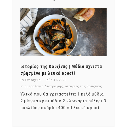
ότι,
ιστορίες της Κουζίνας | Μύδια αχνιστά
ημερο
νες;
σβησμένα με λευκό κρασί!
λαχαν
By Evangelia
Ιούλ 31, 2026
By Evan
ζίνας
in
ημερολόγιο Διατροφής
,
ιστορίες της Κουζίνας
in
ημερ
ια
Υλικά που θα χρειαστείτε: 1 κιλό μύδια
Σύμφω
, στο
2 μέτρια κρεμμύδια 2 κλωνάρια σέλερι 3
αυτοί
ς,
σκελίδες σκόρδο 400 ml λευκό κρασί.
είναι
αναπτ