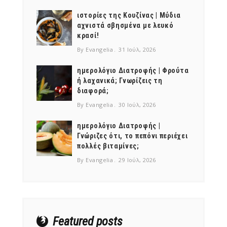
ιστορίες της Κουζίνας | Μύδια
αχνιστά σβησμένα με λευκό
κρασί!
By Evangelia
31 Ιούλ, 2026
ημερολόγιο Διατροφής | Φρούτα
ή λαχανικά; Γνωρίζεις τη
διαφορά;
By Evangelia
30 Ιούλ, 2026
ημερολόγιο Διατροφής |
Γνώριζες ότι, το πεπόνι περιέχει
πολλές βιταμίνες;
By Evangelia
29 Ιούλ, 2026
Featured posts