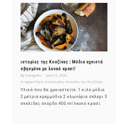
ότι,
ιστορίες της Κουζίνας | Μύδια αχνιστά
ημερο
νες;
σβησμένα με λευκό κρασί!
λαχαν
By Evangelia
Ιούλ 31, 2026
By Evan
ζίνας
in
ημερολόγιο Διατροφής
,
ιστορίες της Κουζίνας
in
ημερ
ια
Υλικά που θα χρειαστείτε: 1 κιλό μύδια
Σύμφω
, στο
2 μέτρια κρεμμύδια 2 κλωνάρια σέλερι 3
αυτοί
ς,
σκελίδες σκόρδο 400 ml λευκό κρασί.
είναι
αναπτ