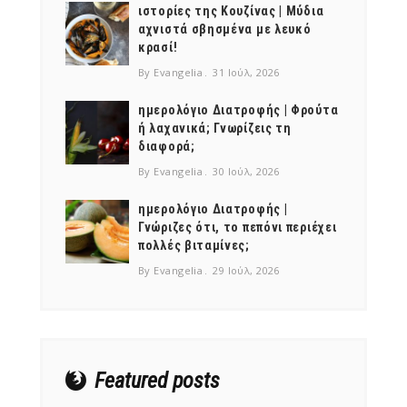
ιστορίες της Κουζίνας | Μύδια
αχνιστά σβησμένα με λευκό
κρασί!
By Evangelia
31 Ιούλ, 2026
ημερολόγιο Διατροφής | Φρούτα
ή λαχανικά; Γνωρίζεις τη
διαφορά;
By Evangelia
30 Ιούλ, 2026
ημερολόγιο Διατροφής |
Γνώριζες ότι, το πεπόνι περιέχει
πολλές βιταμίνες;
By Evangelia
29 Ιούλ, 2026
Featured posts