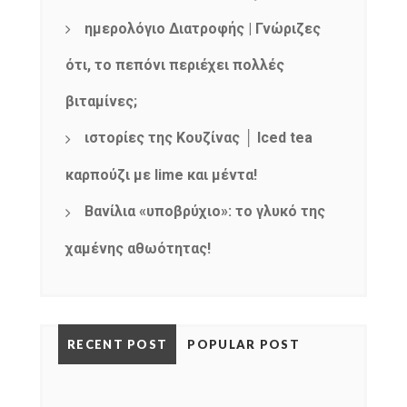
mel
y updates
fro
m
Get ti
your favorite
ημερολόγιο Διατροφής | Γνώριζες
products
ότι, το πεπόνι περιέχει πολλές
βιταμίνες;
ιστορίες της Κουζίνας │ Iced tea
καρπούζι με lime και μέντα!
Βανίλια «υποβρύχιο»: το γλυκό της
χαμένης αθωότητας!
RECENT POST
POPULAR POST