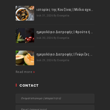
ιστορίες της Κουζίνας | Μύδια αχνιστά σβησμένα με λευκό κρασί!
Ιούλ 31, 2026
By Evangelia
ημερολόγιο Διατροφής | Φρούτα ή λαχανικά; Γνωρίζεις τη διαφορά;
Ιούλ 30, 2026
By Evangelia
ημερολόγιο Διατροφής | Γνώριζες ότι, το πεπόνι περιέχει πολλές βιταμίνες;
Ιούλ 29, 2026
By Evangelia
Read more
CONTACT