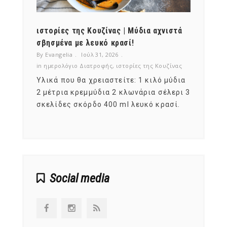
ότι,
ιστορίες της Κουζίνας | Μύδια αχνιστά
ημερο
νες;
σβησμένα με λευκό κρασί!
λαχαν
By Evangelia
Ιούλ 31, 2026
By Evan
ζίνας
in
ημερολόγιο Διατροφής
,
ιστορίες της Κουζίνας
in
ημερ
ια
Υλικά που θα χρειαστείτε: 1 κιλό μύδια
Σύμφω
, στο
2 μέτρια κρεμμύδια 2 κλωνάρια σέλερι 3
αυτοί
ς,
σκελίδες σκόρδο 400 ml λευκό κρασί.
είναι
αναπτ
Social media