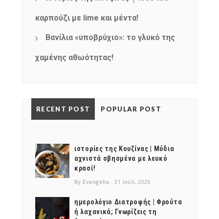
καρπούζι με lime και μέντα!
Βανίλια «υποβρύχιο»: το γλυκό της
χαμένης αθωότητας!
RECENT POST
POPULAR POST
ιστορίες της Κουζίνας | Μύδια
αχνιστά σβησμένα με λευκό
κρασί!
By Evangelia
31 Ιούλ, 2026
ημερολόγιο Διατροφής | Φρούτα
ή λαχανικά; Γνωρίζεις τη