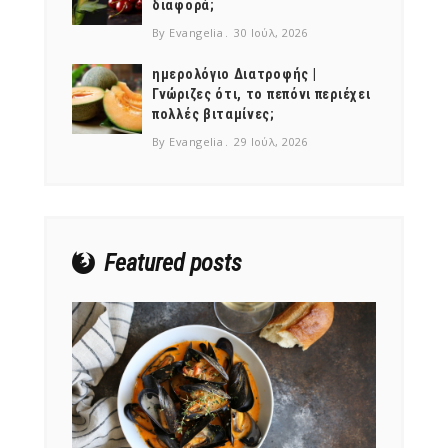
διαφορά;
By Evangelia
30 Ιούλ, 2026
ημερολόγιο Διατροφής |
Γνώριζες ότι, το πεπόνι περιέχει
πολλές βιταμίνες;
NEWSLETTER
By Evangelia
29 Ιούλ, 2026
mel
y updates
fro
m
Get ti
your favorite
products
Featured posts