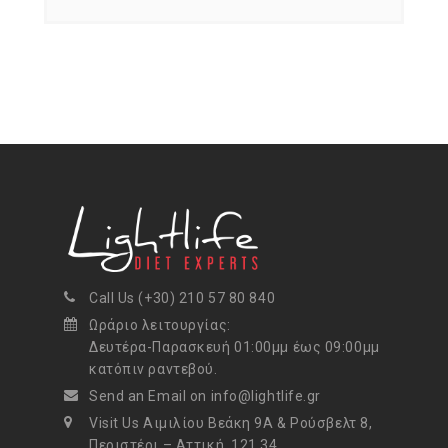
Call Us (+30) 210 57 80 840
Ωράριο λειτουργίας:
Δευτέρα-Παρασκευή 01:00μμ έως 09:00μμ
κατόπιν ραντεβού.
Send an Email on info@lightlife.gr
Visit Us Αιμιλίου Βεάκη 9Α & Ρούσβελτ 8,
Περιστέρι – Αττική, 121 34