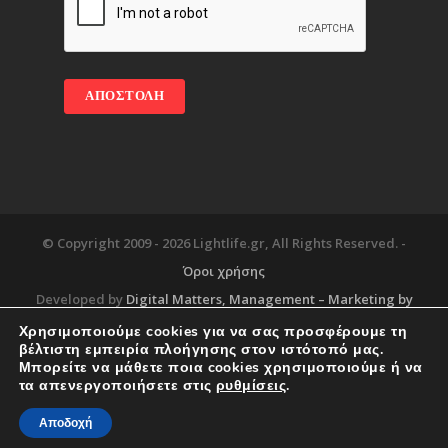
© Copyright 2009 -
2026 Lightlife.gr, All Rights Reserved. -
Όροι χρήσης
Developed by
Digital Matters
, Management – Marketing by
Χρησιμοποιούμε cookies για να σας προσφέρουμε τη
βέλτιστη εμπειρία πλοήγησης στον ιστότοπό μας.
Μπορείτε να μάθετε ποια cookies χρησιμοποιούμε ή να
Blog
About
Services
Corporate Support
τα απενεργοποιήσετε στις
ρυθμίσεις
.
Workplace
Contact
Αποδοχή