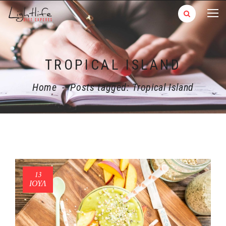
TROPICAL ISLAND
Home
-
Posts tagged: Tropical Island
13
ΙΟΎΛ