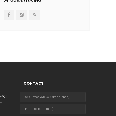
CONTACT
ιστορίες της Κουζίνας | Μύδια αχνιστά σβησμένα με λευκό κρασί!
ia