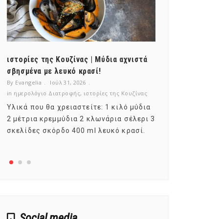
ιστορίες της Κουζίνας | Μύδια αχνιστά
ημερολόγιο Δ
σβησμένα με λευκό κρασί!
λαχανικά; Γν
By Evangelia
Ιούλ 31, 2026
By Evangelia
Ιο
in
ημερολόγιο Διατροφής
,
ιστορίες της Κουζίνας
in
ημερολόγιο Δ
Υλικά που θα χρειαστείτε: 1 κιλό μύδια
Σύμφωνα με τ
2 μέτρια κρεμμύδια 2 κλωνάρια σέλερι 3
αυτοί που με
σκελίδες σκόρδο 400 ml λευκό κρασί.
είναι το μέρ
αναπτύσσετα
Social media