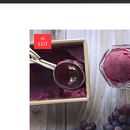
05
ΣΕΠ