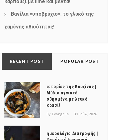
καρπούζι με lime και μέντα!
Βανίλια «υποβρύχιο»: το γλυκό της
χαμένης αθωότητας!
RECENT POST
POPULAR POST
ιστορίες της Κουζίνας |
Μύδια αχνιστά
σβησμένα με λευκό
κρασί!
By Evangelia
31 Ιούλ, 2026
ημερολόγιο Διατροφής |
Φρούτα ή λαχανικά;