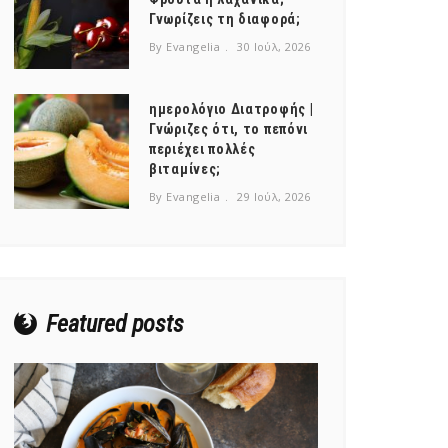
Γνωρίζεις τη διαφορά;
By Evangelia
30 Ιούλ, 2026
ημερολόγιο Διατροφής |
Γνώριζες ότι, το πεπόνι
περιέχει πολλές
βιταμίνες;
By Evangelia
29 Ιούλ, 2026
Featured posts