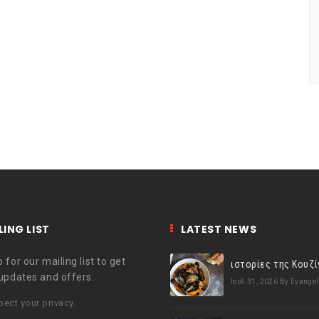
LING LIST
LATEST NEWS
 for our mailing list to get
 updates and offers.
Ιούλ 31, 2026
By Evangel
ect your privacy.