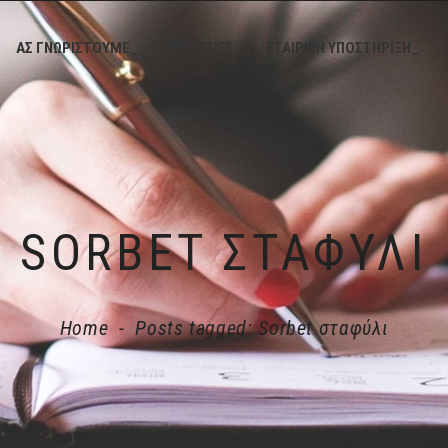
ΑΣ ΓΝΩΡΙΣΤΟΥΜΕ_
ΥΠΗΡΕΣΙΕΣ_
ΕΤΑΙΡΙΚΗ ΥΠΟΣΤΗΡΙΞΗ_
SORBET ΣΤΑΦΎΛΙ
Home
-
Posts tagged: Sorbet σταφύλι