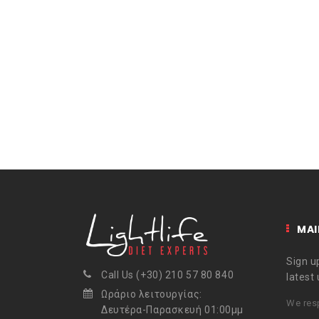
MAI
Sign up
Call Us (+30) 210 57 80 840
latest
Ωράριο λειτουργίας:
We resp
Δευτέρα-Παρασκευή 01:00μμ