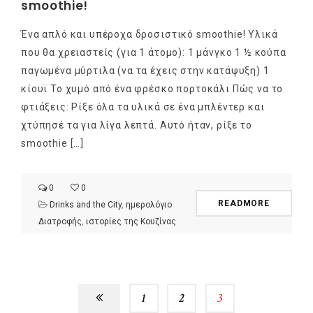
smoothie!
Ένα απλό και υπέροχα δροσιστικό smoothie! Υλικά
που θα χρειαστείς (για 1 άτομο): 1 μάνγκο 1 ½ κούπα
παγωμένα μύρτιλα (να τα έχεις στην κατάψυξη) 1
κίουϊ Το χυμό από ένα φρέσκο πορτοκάλι Πώς να το
φτιάξεις: Ρίξε όλα τα υλικά σε ένα μπλέντερ και
χτύπησέ τα για λίγα λεπτά. Αυτό ήταν, ρίξε το
smoothie […]
0
0
READMORE
Drinks and the City
,
ημερολόγιο
Διατροφής
,
ιστορίες της Κουζίνας
1
2
3