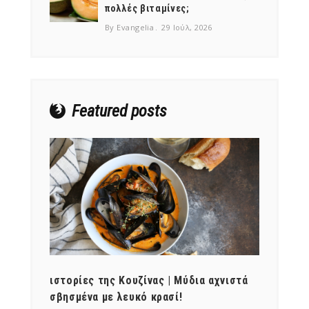
πολλές βιταμίνες;
By Evangelia
29 Ιούλ, 2026
Featured posts
ότι,
ιστορίες της Κουζίνας | Μύδια αχνιστά
ημερο
νες;
σβησμένα με λευκό κρασί!
λαχαν