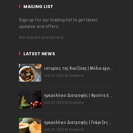
MAILING LIST
Sign up for our mailing list to get latest
updates and offers.
We respect your privacy.
LATEST NEWS
ιστορίες της Κουζίνας | Μύδια αχνιστά σβησμένα με λευκό κρασί!
Ιούλ 31, 2026
By Evangelia
ημερολόγιο Διατροφής | Φρούτα ή λαχανικά; Γνωρίζεις τη διαφορά;
Ιούλ 30, 2026
By Evangelia
ημερολόγιο Διατροφής | Γνώριζες ότι, το πεπόνι περιέχει πολλές βιταμίνες;
Ιούλ 29, 2026
By Evangelia