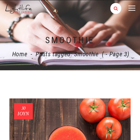
SMOOTHIE
Home
-
Posts tagged: Smoothie
( - Page 3)
30
ΙΟΎΝ