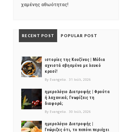
χαμένης αθωότητας!
NEWSLETTER
mel
y updates
fro
m
RECENT POST
POPULAR POST
Get ti
your favorite
products
ιστορίες της Κουζίνας | Μύδια
αχνιστά σβησμένα με λευκό
κρασί!
By Evangelia
31 Ιούλ, 2026
ημερολόγιο Διατροφής | Φρούτα
ή λαχανικά; Γνωρίζεις τη
διαφορά;
By Evangelia
30 Ιούλ, 2026
ημερολόγιο Διατροφής |
Γνώριζες ότι, το πεπόνι περιέχει