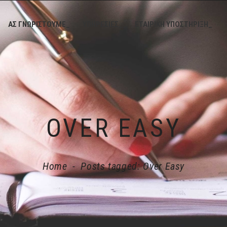
ΑΣ ΓΝΩΡΙΣΤΟΥΜΕ_
ΥΠΗΡΕΣΙΕΣ_
ΕΤΑΙΡΙΚΗ ΥΠΟΣΤΗΡΙΞΗ_
OVER EASY
Home
-
Posts tagged: Over Easy