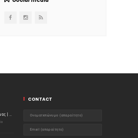
CONTACT
ιστορίες της Κουζίνας | Μύδια αχνιστά σβησμένα με λευκό κρασί!
ia