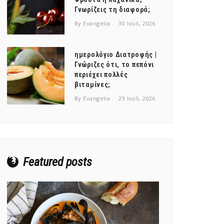
Γνωρίζεις τη διαφορά;
By Evangelia
30 Ιούλ, 2026
ημερολόγιο Διατροφής |
Γνώριζες ότι, το πεπόνι
περιέχει πολλές
βιταμίνες;
By Evangelia
29 Ιούλ, 2026
Featured posts