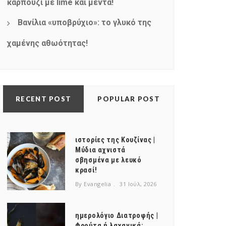
καρπούζι με lime και μέντα!
Βανίλια «υποβρύχιο»: το γλυκό της
χαμένης αθωότητας!
RECENT POST
POPULAR POST
ιστορίες της Κουζίνας |
Μύδια αχνιστά
σβησμένα με λευκό
κρασί!
By Evangelia
31 Ιούλ, 2026
ημερολόγιο Διατροφής |
Φρούτα ή λαχανικά;