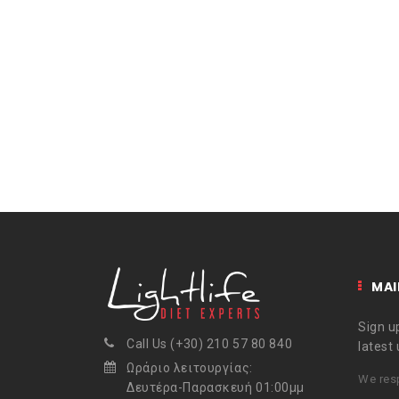
MAI
Sign up
Call Us (+30) 210 57 80 840
latest
Ωράριο λειτουργίας:
We resp
Δευτέρα-Παρασκευή 01:00μμ