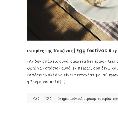
ιστορίες της Κουζίνας | Egg festival: 9 τρ
«Αν δεν σπάσεις αυγά, ομελέτα δεν τρως» λέει 
ζωή) να «σπάσω» αυγά, εκ πείρας, σου δίνω και
«σπάσεις» αλλά να είναι πεντανόστιμα, σύμφωνα
η ζωή είναι πολύ […]
0
0
ημερολόγιο Διατροφής
,
ιστορίες της