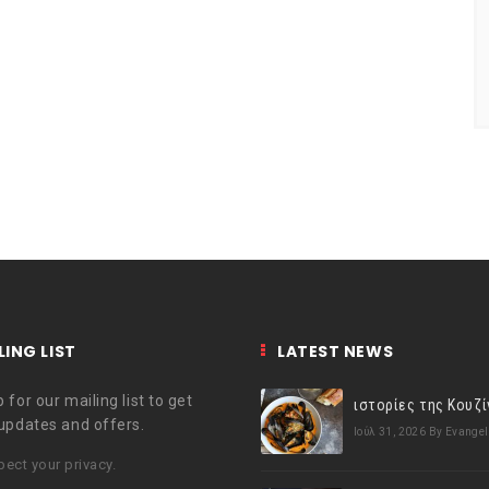
LING LIST
LATEST NEWS
 for our mailing list to get
 updates and offers.
Ιούλ 31, 2026
By Evangel
ect your privacy.