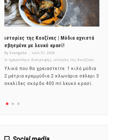
ιστορίες της Κουζίνας | Μύδια αχνιστά
ημερολόγιο Δ
σβησμένα με λευκό κρασί!
λαχανικά; Γν
By Evangelia
Ιούλ 31, 2026
By Evangelia
Ιο
in
ημερολόγιο Διατροφής
,
ιστορίες της Κουζίνας
in
ημερολόγιο Δ
Υλικά που θα χρειαστείτε: 1 κιλό μύδια
Σύμφωνα με τ
2 μέτρια κρεμμύδια 2 κλωνάρια σέλερι 3
αυτοί που με
σκελίδες σκόρδο 400 ml λευκό κρασί.
είναι το μέρ
αναπτύσσετα
Social media