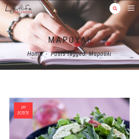
MΑΡΟΎΛΙ
Home
-
Posts tagged: Mαρούλι
09
ΙΟΎΝ