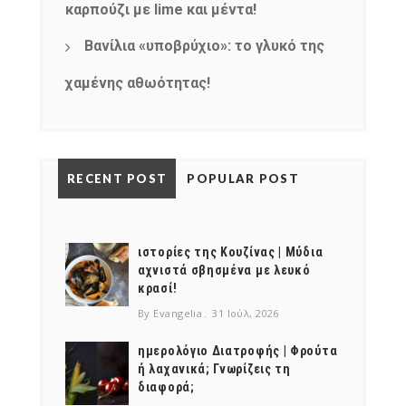
καρπούζι με lime και μέντα!
Βανίλια «υποβρύχιο»: το γλυκό της
χαμένης αθωότητας!
RECENT POST
POPULAR POST
ιστορίες της Κουζίνας | Μύδια
αχνιστά σβησμένα με λευκό
κρασί!
By Evangelia
31 Ιούλ, 2026
ημερολόγιο Διατροφής | Φρούτα
ή λαχανικά; Γνωρίζεις τη
διαφορά;