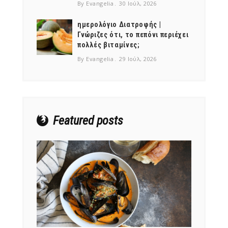
By Evangelia
30 Ιούλ, 2026
ημερολόγιο Διατροφής |
Γνώριζες ότι, το πεπόνι περιέχει
πολλές βιταμίνες;
NEWSLETTER
By Evangelia
29 Ιούλ, 2026
mel
y updates
fro
m
Get ti
your favorite
products
Featured posts