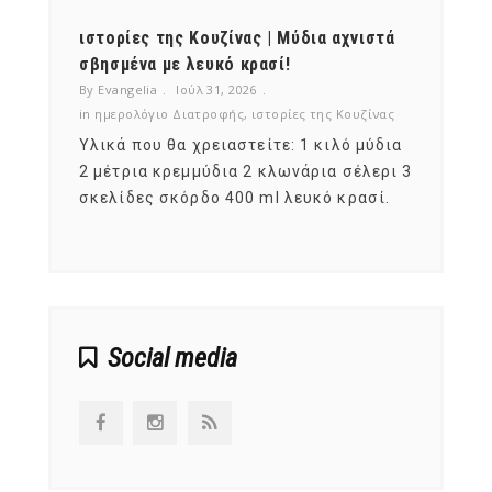
ότι,
ιστορίες της Κουζίνας | Μύδια αχνιστά
ημερο
νες;
σβησμένα με λευκό κρασί!
λαχαν
By Evangelia
Ιούλ 31, 2026
By Evan
ζίνας
in
ημερολόγιο Διατροφής
,
ιστορίες της Κουζίνας
in
ημερ
ια
Υλικά που θα χρειαστείτε: 1 κιλό μύδια
Σύμφω
, στο
2 μέτρια κρεμμύδια 2 κλωνάρια σέλερι 3
αυτοί
ς,
σκελίδες σκόρδο 400 ml λευκό κρασί.
είναι
αναπτ
Social media