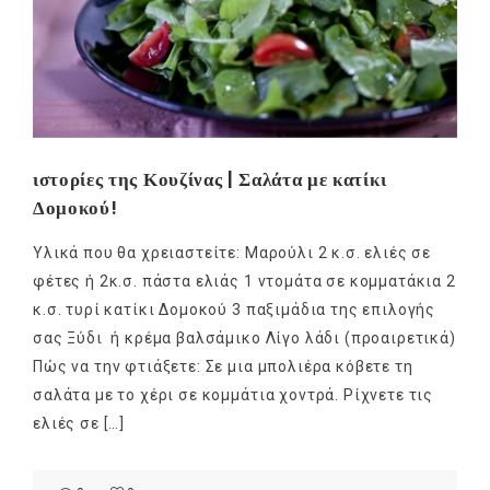
ιστορίες της Κουζίνας | Σαλάτα με κατίκι
Δομοκού!
Υλικά που θα χρειαστείτε: Mαρούλι 2 κ.σ. ελιές σε
φέτες ή 2κ.σ. πάστα ελιάς 1 ντομάτα σε κομματάκια 2
κ.σ. τυρί κατίκι Δομοκού 3 παξιμάδια της επιλογής
σας Ξύδι ή κρέμα βαλσάμικο Λίγο λάδι (προαιρετικά)
Πώς να την φτιάξετε: Σε μια μπολιέρα κόβετε τη
σαλάτα με το χέρι σε κομμάτια χοντρά. Ρίχνετε τις
ελιές σε […]