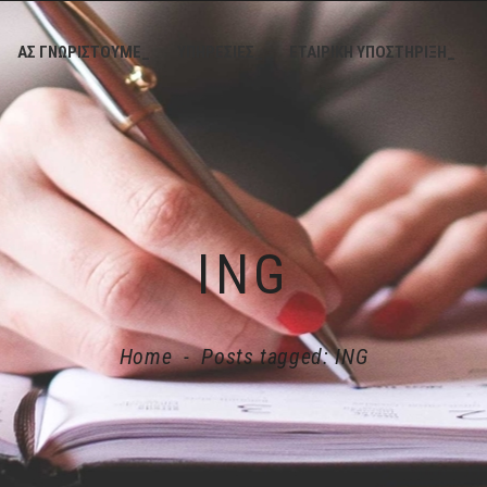
ΑΣ ΓΝΩΡΙΣΤΟΥΜΕ_
ΥΠΗΡΕΣΙΕΣ_
ΕΤΑΙΡΙΚΗ ΥΠΟΣΤΗΡΙΞΗ_
ING
Home
-
Posts tagged: ING