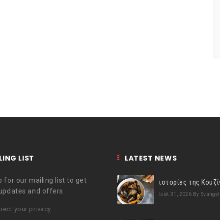
LING LIST
LATEST NEWS
 for our mailing list to get
 updates and offers.
Ιούλ 31, 2026
By Evangel
ect your privacy.