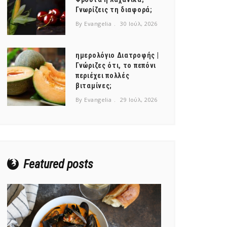
Γνωρίζεις τη διαφορά;
By Evangelia
30 Ιούλ, 2026
ημερολόγιο Διατροφής |
Γνώριζες ότι, το πεπόνι
περιέχει πολλές
βιταμίνες;
By Evangelia
29 Ιούλ, 2026
Featured posts