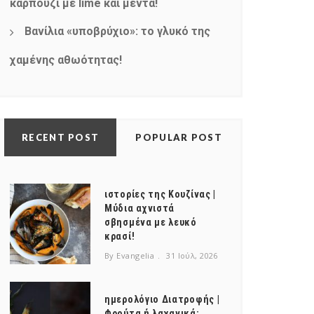
καρπούζι με lime και μέντα!
Βανίλια «υποβρύχιο»: το γλυκό της
χαμένης αθωότητας!
RECENT POST
POPULAR POST
ιστορίες της Κουζίνας |
Μύδια αχνιστά
σβησμένα με λευκό
κρασί!
By Evangelia
31 Ιούλ, 2026
ημερολόγιο Διατροφής |
Φρούτα ή λαχανικά;