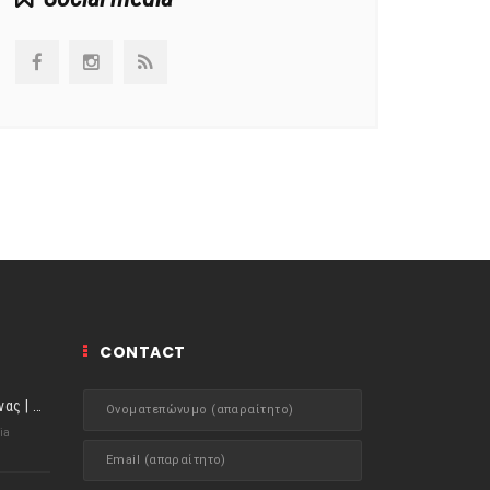
CONTACT
ιστορίες της Κουζίνας | Μύδια αχνιστά σβησμένα με λευκό κρασί!
ia