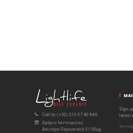
MAI
Sign up
Call Us (+30) 210 57 80 840
latest
Ωράριο λειτουργίας:
We resp
Δευτέρα-Παρασκευή 01:00μμ