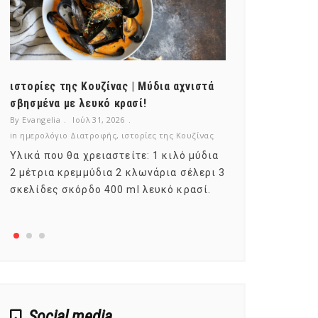
ιστορίες της Κουζίνας | Μύδια αχνιστά
ημερολόγιο Δ
σβησμένα με λευκό κρασί!
λαχανικά; Γν
By Evangelia
Ιούλ 31, 2026
By Evangelia
Ιο
in
ημερολόγιο Διατροφής
,
ιστορίες της Κουζίνας
in
ημερολόγιο Δ
Υλικά που θα χρειαστείτε: 1 κιλό μύδια
Σύμφωνα με τ
2 μέτρια κρεμμύδια 2 κλωνάρια σέλερι 3
αυτοί που με
σκελίδες σκόρδο 400 ml λευκό κρασί.
είναι το μέρ
αναπτύσσετα
Social media