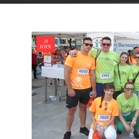
23
ΙΟΎΝ