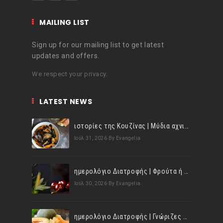
MAILING LIST
Sign up for our mailing list to get latest
updates and offers.
We respect your privacy.
LATEST NEWS
ιστορίες της Κουζίνας | Μύδια αχνιστά σβησμένα με λευκό κρασί!
Ιούλ 31, 2026
By Evangelia
ημερολόγιο Διατροφής | Φρούτα ή λαχανικά; Γνωρίζεις τη διαφορά;
Ιούλ 30, 2026
By Evangelia
ημερολόγιο Διατροφής | Γνώριζες ότι, το πεπόνι περιέχει πολλές βιταμίνες;