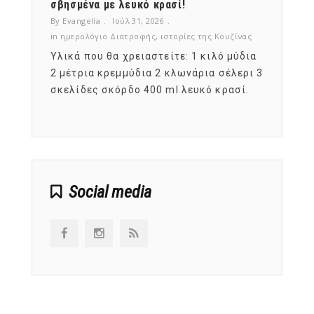
νες;
σβησμένα με λευκό κρασί!
λαχαν
By Evangelia
Ιούλ 31, 2026
By Evan
ζίνας
in
ημερολόγιο Διατροφής
,
ιστορίες της Κουζίνας
in
ημερ
ια
Υλικά που θα χρειαστείτε: 1 κιλό μύδια
Σύμφω
, στο
2 μέτρια κρεμμύδια 2 κλωνάρια σέλερι 3
αυτοί
ς,
σκελίδες σκόρδο 400 ml λευκό κρασί.
είναι
αναπτ
Social media