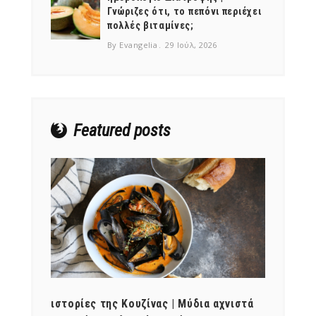
Γνώριζες ότι, το πεπόνι περιέχει
πολλές βιταμίνες;
By Evangelia
29 Ιούλ, 2026
NEWSLETTER
mel
y updates
fro
m
Get ti
your favorite
products
Featured posts
ότι,
ιστορίες της Κουζίνας | Μύδια αχνιστά
ημερο