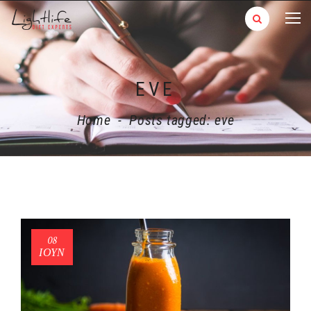
EVE
Home
-
Posts tagged: eve
08
ΙΟΎΝ