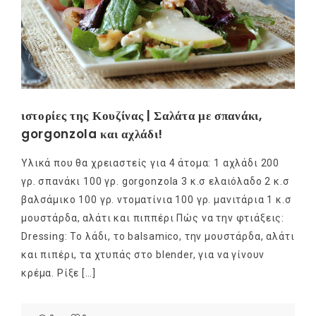
ιστορίες της Κουζίνας | Σαλάτα με σπανάκι,
gorgonzola και αχλάδι!
Υλικά που θα χρειαστείς για 4 άτομα: 1 αχλάδι 200
γρ. σπανάκι 100 γρ. gorgonzola 3 κ.σ ελαιόλαδο 2 κ.σ
βαλσάμικο 100 γρ. ντοματίνια 100 γρ. μανιτάρια 1 κ.σ
μουστάρδα, αλάτι και πιππέρι Πώς να την φτιάξεις:
Dressing: Το λάδι, το balsamico, την μουστάρδα, αλάτι
και πιπέρι, τα χτυπάς στο blender, για να γίνουν
κρέμα. Ρίξε […]