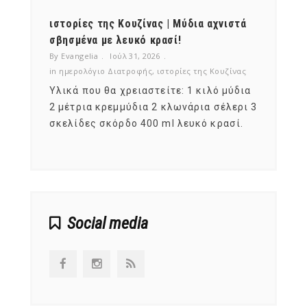
ότι,
ιστορίες της Κουζίνας | Μύδια αχνιστά
ημερο
νες;
σβησμένα με λευκό κρασί!
λαχαν
By Evangelia
Ιούλ 31, 2026
By Evan
ζίνας
in
ημερολόγιο Διατροφής
,
ιστορίες της Κουζίνας
in
ημερ
ια
Υλικά που θα χρειαστείτε: 1 κιλό μύδια
Σύμφω
, στο
2 μέτρια κρεμμύδια 2 κλωνάρια σέλερι 3
αυτοί
ς,
σκελίδες σκόρδο 400 ml λευκό κρασί.
είναι
αναπτ
Social media