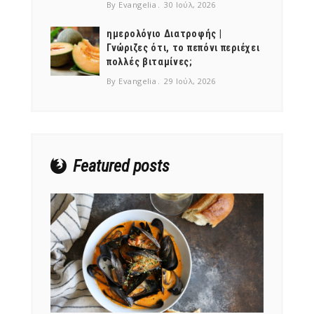
By Evangelia
30 Ιούλ, 2026
ημερολόγιο Διατροφής |
Γνώριζες ότι, το πεπόνι περιέχει
πολλές βιταμίνες;
NEWSLETTER
By Evangelia
29 Ιούλ, 2026
mel
y updates
fro
m
Get ti
your favorite
products
Featured posts