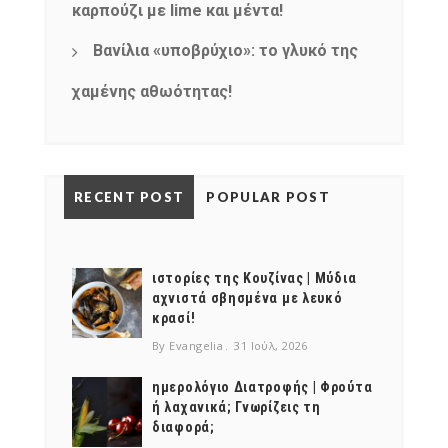
καρπούζι με lime και μέντα!
Βανίλια «υποβρύχιο»: το γλυκό της
χαμένης αθωότητας!
RECENT POST
POPULAR POST
ιστορίες της Κουζίνας | Μύδια
αχνιστά σβησμένα με λευκό
κρασί!
By Evangelia
31 Ιούλ, 2026
ημερολόγιο Διατροφής | Φρούτα
ή λαχανικά; Γνωρίζεις τη
διαφορά;