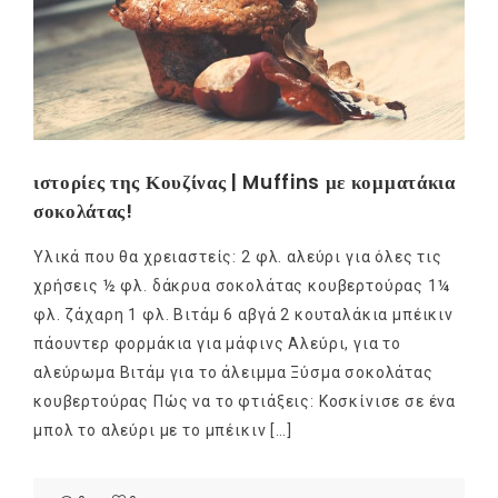
ιστορίες της Κουζίνας | Muffins με κομματάκια
σοκολάτας!
Υλικά που θα χρειαστείς: 2 φλ. αλεύρι για όλες τις
χρήσεις ½ φλ. δάκρυα σοκολάτας κουβερτούρας 1¼
φλ. ζάχαρη 1 φλ. Βιτάμ 6 αβγά 2 κουταλάκια μπέικιν
πάουντερ φορμάκια για μάφινς Aλεύρι, για το
αλεύρωμα Βιτάμ για το άλειμμα Ξύσμα σοκολάτας
κουβερτούρας Πώς να το φτιάξεις: Κοσκίνισε σε ένα
μπολ το αλεύρι με το μπέικιν […]