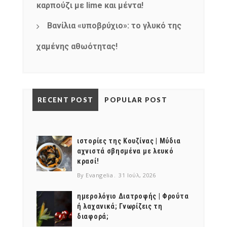
καρπούζι με lime και μέντα!
Βανίλια «υποβρύχιο»: το γλυκό της
χαμένης αθωότητας!
RECENT POST
POPULAR POST
ιστορίες της Κουζίνας | Μύδια
αχνιστά σβησμένα με λευκό
κρασί!
By Evangelia
31 Ιούλ, 2026
ημερολόγιο Διατροφής | Φρούτα
ή λαχανικά; Γνωρίζεις τη
διαφορά;