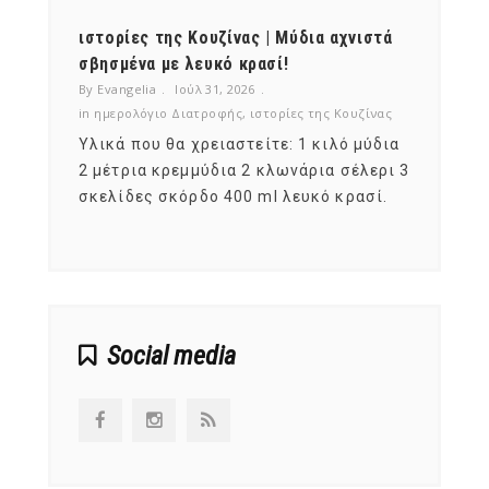
ότι,
ιστορίες της Κουζίνας | Μύδια αχνιστά
ημερο
νες;
σβησμένα με λευκό κρασί!
λαχαν
By Evangelia
Ιούλ 31, 2026
By Evan
ζίνας
in
ημερολόγιο Διατροφής
,
ιστορίες της Κουζίνας
in
ημερ
ια
Υλικά που θα χρειαστείτε: 1 κιλό μύδια
Σύμφω
, στο
2 μέτρια κρεμμύδια 2 κλωνάρια σέλερι 3
αυτοί
ς,
σκελίδες σκόρδο 400 ml λευκό κρασί.
είναι
αναπτ
Social media