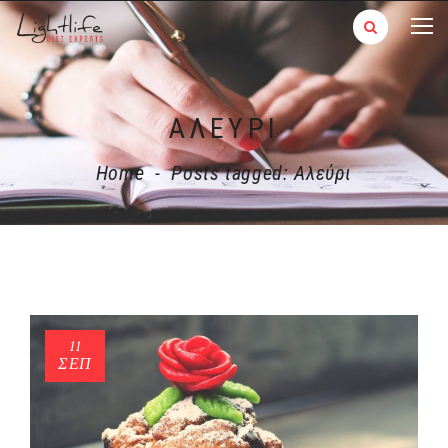
AΛΕΎΡΙ
Home
-
Posts tagged: Aλεύρι
11
ΣΕΠ