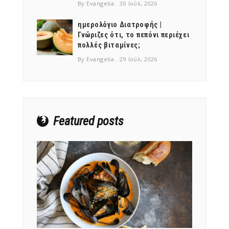
By Evangelia
30 Ιούλ, 2026
ημερολόγιο Διατροφής |
Γνώριζες ότι, το πεπόνι περιέχει
πολλές βιταμίνες;
NEWSLETTER
By Evangelia
29 Ιούλ, 2026
mel
y updates
fro
m
Get ti
your favorite
products
Featured posts