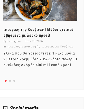
ιστορίες της Κουζίνας | Μύδια αχνιστά
ημερολόγιο Δ
σβησμένα με λευκό κρασί!
λαχανικά; Γν
By Evangelia
Ιούλ 31, 2026
By Evangelia
Ιο
in
ημερολόγιο Διατροφής
,
ιστορίες της Κουζίνας
in
ημερολόγιο Δ
Υλικά που θα χρειαστείτε: 1 κιλό μύδια
Σύμφωνα με τ
2 μέτρια κρεμμύδια 2 κλωνάρια σέλερι 3
αυτοί που με
σκελίδες σκόρδο 400 ml λευκό κρασί.
είναι το μέρ
αναπτύσσετα
Social media