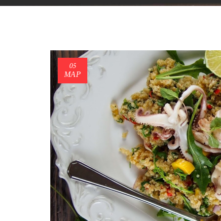
05
ΜΑΡ