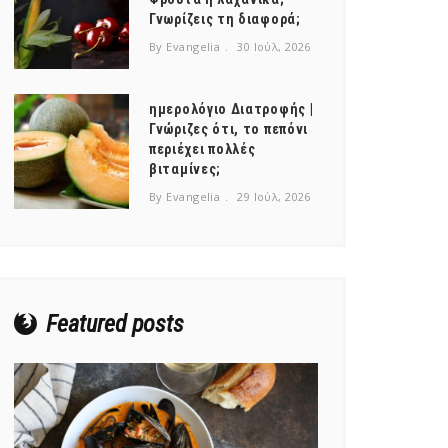
Γνωρίζεις τη διαφορά;
By Evangelia
30 Ιούλ, 2026
ημερολόγιο Διατροφής |
Γνώριζες ότι, το πεπόνι
περιέχει πολλές
βιταμίνες;
By Evangelia
29 Ιούλ, 2026
Featured posts