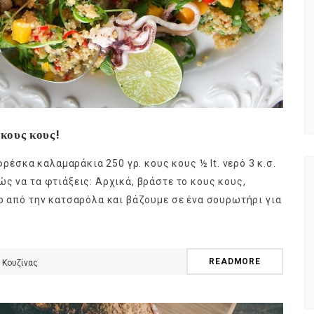
 κους κους!
φρέσκα καλαμαράκια 250 γρ. κους κους ½ lt. νερό 3 κ.σ.
ς να τα φτιάξεις: Αρχικά, βράστε το κους κους,
το από την κατσαρόλα και βάζουμε σε ένα σουρωτήρι για
READMORE
 Κουζίνας