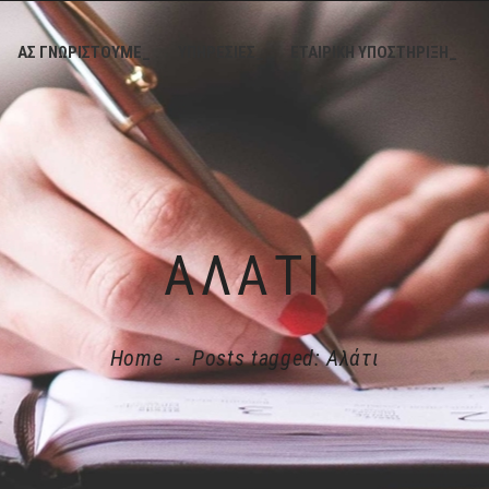
ΑΣ ΓΝΩΡΙΣΤΟΥΜΕ_
ΥΠΗΡΕΣΙΕΣ_
ΕΤΑΙΡΙΚΗ ΥΠΟΣΤΗΡΙΞΗ_
AΛΆΤΙ
Home
-
Posts tagged: Aλάτι