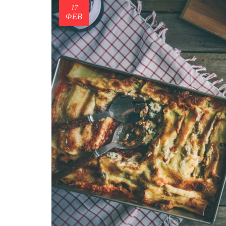
17
ΦΕΒ