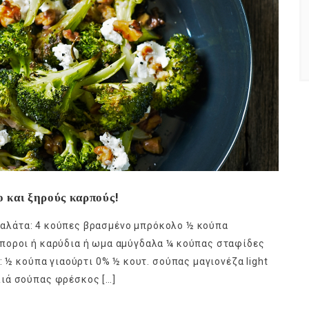
ο και ξηρούς καρπούς!
η σαλάτα: 4 κούπες βρασμένο μπρόκολο ½ κούπα
ποροι ή καρύδια ή ωμα αμύγδαλα ¼ κούπας σταφίδες
: ½ κούπα γιαούρτι 0% ½ κουτ. σούπας μαγιονέζα light
ιά σούπας φρέσκος […]