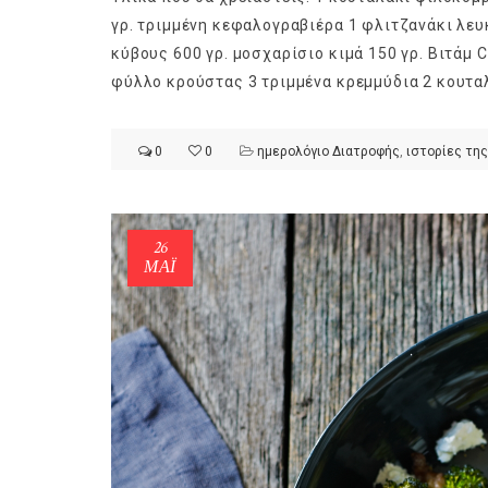
γρ. τριμμένη κεφαλογραβιέρα 1 φλιτζανάκι λευ
κύβους 600 γρ. μοσχαρίσιο κιμά 150 γρ. Βιτάμ 
φύλλο κρούστας 3 τριμμένα κρεμμύδια 2 κουταλ
ημερολόγιο Διατροφής | Φρ
0
0
ημερολόγιο Διατροφής
,
ιστορίες της
λαχανικά; Γνωρίζεις τη δια
By Evangelia
Ιούλ 30, 2026
in
ημερολόγιο Διατροφής
,
ιστορίε
Σύμφωνα με τους βοτανολό
26
αυτοί που μελετούν τα φυτ
ΜΑΪ́
είναι το μέρος του φυτού 
αναπτύσσεται από.