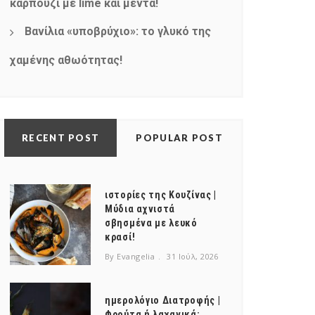
καρπούζι με lime και μέντα!
Βανίλια «υποβρύχιο»: το γλυκό της
χαμένης αθωότητας!
RECENT POST
POPULAR POST
ιστορίες της Κουζίνας |
Μύδια αχνιστά
σβησμένα με λευκό
κρασί!
By Evangelia
31 Ιούλ, 2026
ημερολόγιο Διατροφής |
Φρούτα ή λαχανικά;