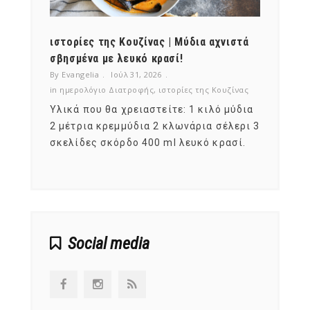
ότι,
ιστορίες της Κουζίνας | Μύδια αχνιστά
ημερο
νες;
σβησμένα με λευκό κρασί!
λαχαν
By Evangelia
Ιούλ 31, 2026
By Evan
ζίνας
in
ημερολόγιο Διατροφής
,
ιστορίες της Κουζίνας
in
ημερ
ια
Υλικά που θα χρειαστείτε: 1 κιλό μύδια
Σύμφω
, στο
2 μέτρια κρεμμύδια 2 κλωνάρια σέλερι 3
αυτοί
ς,
σκελίδες σκόρδο 400 ml λευκό κρασί.
είναι
αναπτ
Social media