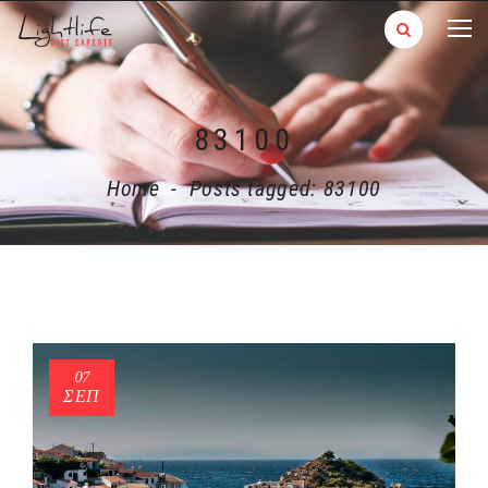
83100
Home
-
Posts tagged: 83100
07
ΣΕΠ