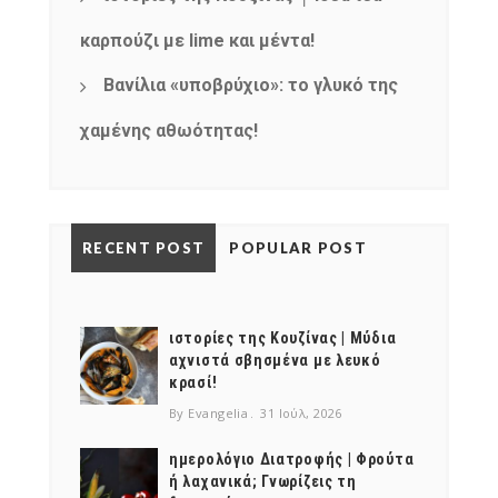
καρπούζι με lime και μέντα!
Βανίλια «υποβρύχιο»: το γλυκό της
χαμένης αθωότητας!
RECENT POST
POPULAR POST
ιστορίες της Κουζίνας | Μύδια
αχνιστά σβησμένα με λευκό
κρασί!
By Evangelia
31 Ιούλ, 2026
ημερολόγιο Διατροφής | Φρούτα
ή λαχανικά; Γνωρίζεις τη