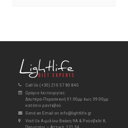
Call Us (+30) 210 57 80 840
Ωράριο λειτουργίας:
Δευτέρα-Παρασκευή 01:00μμ έως 09:00μμ
κατόπιν ραντεβού.
Send an Email on info@lightlife.gr
Visit Us Αιμιλίου Βεάκη 9Α & Ρούσβελτ 8,
Περιστέρι – Αττική, 121 34