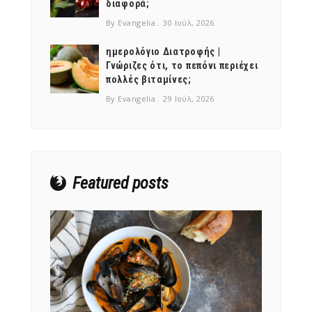
διαφορά;
By Evangelia
30 Ιούλ, 2026
ημερολόγιο Διατροφής |
Γνώριζες ότι, το πεπόνι περιέχει
πολλές βιταμίνες;
NEWSLETTER
By Evangelia
29 Ιούλ, 2026
mel
y updates
fro
m
Get ti
your favorite
products
Featured posts