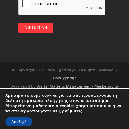
© Copyright 2009 -
2026 Lightlife.gr, All Rights Reserved. -
Όροι χρήσης
Developed by
Digital Matters
, Management – Marketing by
Χρησιμοποιούμε cookies για να σας προσφέρουμε τη
βέλτιστη εμπειρία πλοήγησης στον ιστότοπό μας.
Μπορείτε να μάθετε ποια cookies χρησιμοποιούμε ή να
Blog
About
Services
Corporate Support
τα απενεργοποιήσετε στις
ρυθμίσεις
.
Workplace
Contact
Αποδοχή