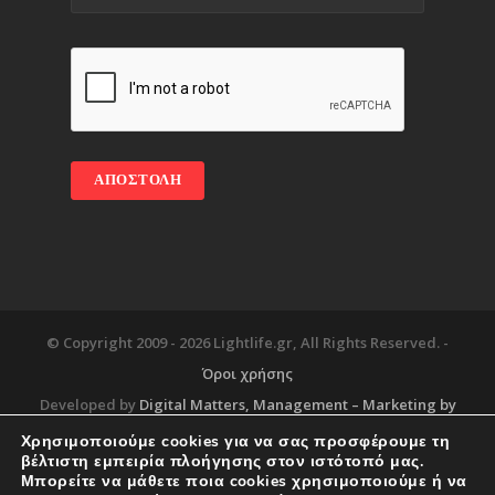
© Copyright 2009 -
2026 Lightlife.gr, All Rights Reserved. -
Όροι χρήσης
Developed by
Digital Matters
, Management – Marketing by
Χρησιμοποιούμε cookies για να σας προσφέρουμε τη
βέλτιστη εμπειρία πλοήγησης στον ιστότοπό μας.
Μπορείτε να μάθετε ποια cookies χρησιμοποιούμε ή να
Blog
About
Services
Corporate Support