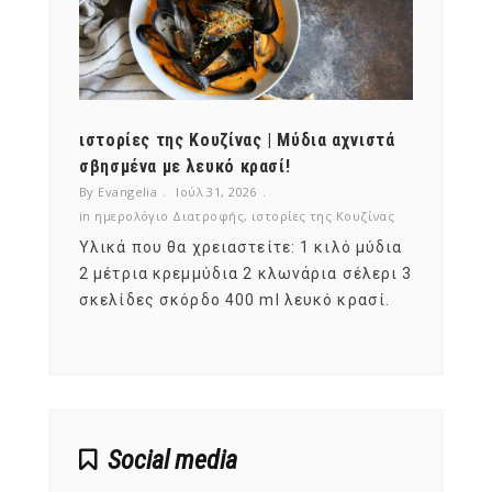
ότι,
ιστορίες της Κουζίνας | Μύδια αχνιστά
ημερο
νες;
σβησμένα με λευκό κρασί!
λαχαν
By Evangelia
Ιούλ 31, 2026
By Evan
ζίνας
in
ημερολόγιο Διατροφής
,
ιστορίες της Κουζίνας
in
ημερ
ια
Υλικά που θα χρειαστείτε: 1 κιλό μύδια
Σύμφω
, στο
2 μέτρια κρεμμύδια 2 κλωνάρια σέλερι 3
αυτοί
ς,
σκελίδες σκόρδο 400 ml λευκό κρασί.
είναι
αναπτ
Social media