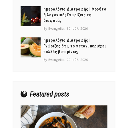
ημερολόγιο Διατροφής | Φρούτα
ή λαχανικά; Γνωρίζεις τη
διαφορά;
By Evangelia
30 Ιούλ, 2026
ημερολόγιο Διατροφής |
NEWSLETTER
Γνώριζες ότι, το πεπόνι περιέχει
πολλές βιταμίνες;
mel
y updates
fro
m
Get ti
your favorite
By Evangelia
29 Ιούλ, 2026
products
Featured posts