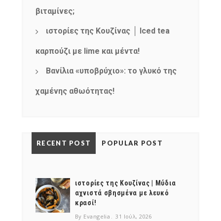
βιταμίνες;
ιστορίες της Κουζίνας │ Iced tea
καρπούζι με lime και μέντα!
Βανίλια «υποβρύχιο»: το γλυκό της
χαμένης αθωότητας!
RECENT POST
POPULAR POST
ιστορίες της Κουζίνας | Μύδια
αχνιστά σβησμένα με λευκό
κρασί!
By Evangelia
31 Ιούλ, 2026