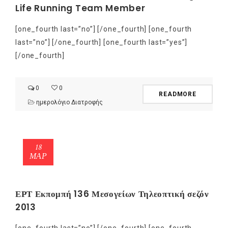
Life Running Team Member
[one_fourth last=”no”] [/one_fourth] [one_fourth
last=”no”] [/one_fourth] [one_fourth last=”yes”]
[/one_fourth]
0
0
READMORE
ημερολόγιο Διατροφής
18
ΜΑΡ
ΕΡΤ Εκπομπή 136 Μεσογείων Τηλεοπτική σεζόν
2013