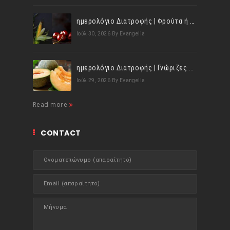
ημερολόγιο Διατροφής | Φρούτα ή λαχανικά; Γνωρίζεις τη διαφορά;
Ιούλ 30, 2026
By Evangelia
ημερολόγιο Διατροφής | Γνώριζες ότι, το πεπόνι περιέχει πολλές βιταμίνες;
Ιούλ 29, 2026
By Evangelia
Read more
CONTACT