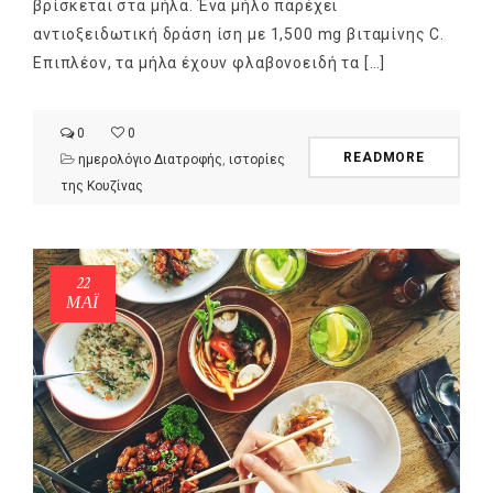
βρίσκεται στα μήλα. Ένα μήλο παρέχει
αντιοξειδωτική δράση ίση με 1,500 mg βιταμίνης C.
Επιπλέον, τα μήλα έχουν φλαβονοειδή τα […]
0
0
READMORE
ημερολόγιο Διατροφής
,
ιστορίες
της Κουζίνας
22
ΜΑΪ́