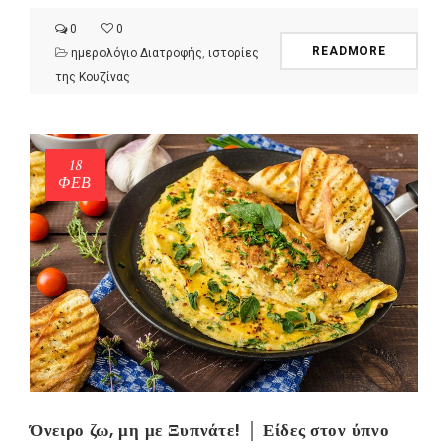
0
0
READMORE
ημερολόγιο Διατροφής
,
ιστορίες
της Κουζίνας
18
ΦΕΒ
Όνειρο ζω, μη με Ξυπνάτε! │ Είδες στον ύπνο