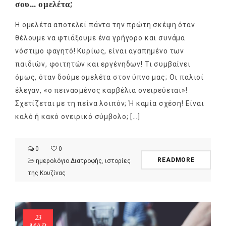
σου… ομελέτα;
Η ομελέτα αποτελεί πάντα την πρώτη σκέψη όταν
θέλουμε να φτιάξουμε ένα γρήγορο και συνάμα
νόστιμο φαγητό! Κυρίως, είναι αγαπημένο των
παιδιών, φοιτητών και εργένηδων! Τι συμβαίνει
όμως, όταν δούμε ομελέτα στον ύπνο μας; Οι παλιοί
έλεγαν, «ο πεινασμένος καρβέλια ονειρεύεται»!
Σχετίζεται με τη πείνα λοιπόν; Ή καμία σχέση! Είναι
καλό ή κακό ονειρικό σύμβολο; […]
0
0
READMORE
ημερολόγιο Διατροφής
,
ιστορίες
της Κουζίνας
23