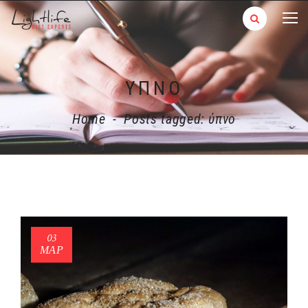
ΎΠΝΟ
Home
-
Posts tagged: ύπνο
03
ΜΑΡ