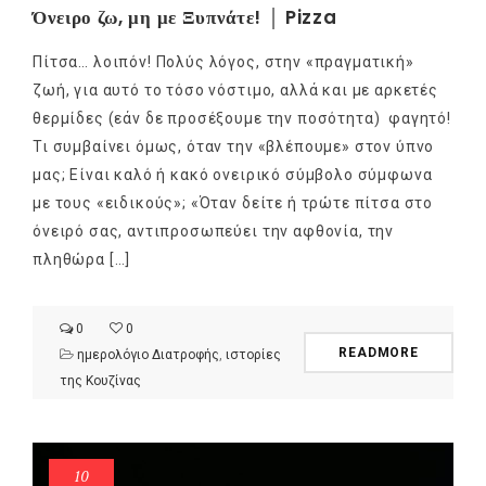
Όνειρο ζω, μη με Ξυπνάτε! │ Pizza
Πίτσα… λοιπόν! Πολύς λόγος, στην «πραγματική»
ζωή, για αυτό το τόσο νόστιμο, αλλά και με αρκετές
θερμίδες (εάν δε προσέξουμε την ποσότητα) φαγητό!
Τι συμβαίνει όμως, όταν την «βλέπουμε» στον ύπνο
μας; Είναι καλό ή κακό ονειρικό σύμβολο σύμφωνα
με τους «ειδικούς»; «Όταν δείτε ή τρώτε πίτσα στο
όνειρό σας, αντιπροσωπεύει την αφθονία, την
πληθώρα […]
0
0
READMORE
ημερολόγιο Διατροφής
,
ιστορίες
της Κουζίνας
10