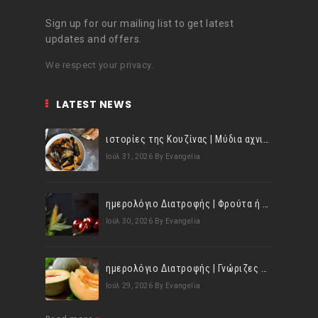
Sign up for our mailing list to get latest
updates and offers.
We respect your privacy.
LATEST NEWS
ιστορίες της Κουζίνας | Μύδια αχνιστά σβησμένα με λευκό κρασί!
Ιούλ 31, 2026
By Evangelia
ημερολόγιο Διατροφής | Φρούτα ή λαχανικά; Γνωρίζεις τη διαφορά;
Ιούλ 30, 2026
By Evangelia
ημερολόγιο Διατροφής | Γνώριζες ότι, το πεπόνι περιέχει πολλές βιταμίνες;
Ιούλ 29, 2026
By Evangelia