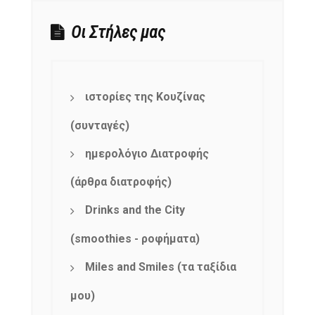
Οι Στήλες μας
NEWSLETTER
mel
y updates
fro
m
Get ti
your favorite
ιστορίες της Κουζίνας
products
(συνταγές)
ημερολόγιο Διατροφής
(άρθρα διατροφής)
Drinks and the City
(smoothies - ροφήματα)
Miles and Smiles (τα ταξίδια
μου)