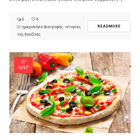
0
0
READMORE
ημερολόγιο Διατροφής
,
ιστορίες
της Κουζίνας
07
ΜΑΡ