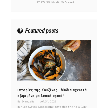
By Evangelia
29 Ιούλ, 2026
Featured posts
ότι,
ιστορίες της Κουζίνας | Μύδια αχνιστά
ημερο
νες;
σβησμένα με λευκό κρασί!
λαχαν
By Evangelia
Ιούλ 31, 2026
By Evan
ζίνας
in
ημερολόγιο Διατροφής
,
ιστορίες της Κουζίνας
in
ημερ