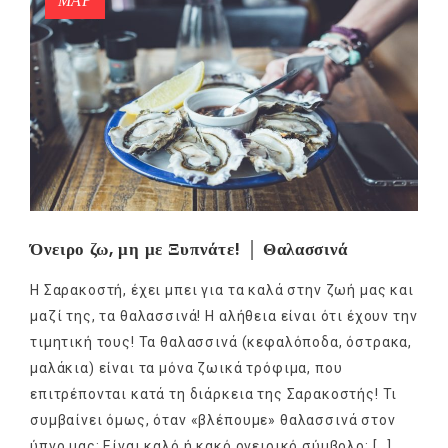
ΜΑΡ
Όνειρο ζω, μη με Ξυπνάτε! │ Θαλασσινά
Η Σαρακοστή, έχει μπει για τα καλά στην ζωή μας και
μαζί της, τα θαλασσινά! Η αλήθεια είναι ότι έχουν την
τιμητική τους! Τα θαλασσινά (κεφαλόποδα, όστρακα,
μαλάκια) είναι τα μόνα ζωικά τρόφιμα, που
επιτρέπονται κατά τη διάρκεια της Σαρακοστής! Τι
συμβαίνει όμως, όταν «βλέπουμε» θαλασσινά στον
ύπνο μας; Είναι καλό ή κακό ονειρικό σύμβολο; […]