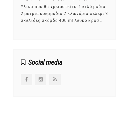
ια
Υλικά που θα χρειαστείτε: 1 κιλό μύδια
Σύμφω
, στο
2 μέτρια κρεμμύδια 2 κλωνάρια σέλερι 3
αυτοί
ς,
σκελίδες σκόρδο 400 ml λευκό κρασί.
είναι
αναπτ
Social media