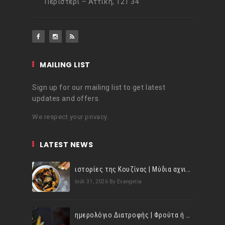
Περιστέρι – Αττική, 121 34
MAILING LIST
Sign up for our mailing list to get latest
updates and offers.
We respect your privacy.
LATEST NEWS
ιστορίες της Κουζίνας | Μύδια αχνιστά σβησμένα με λευκό κρασί!
Ιούλ 31, 2026
By Evangelia
ημερολόγιο Διατροφής | Φρούτα ή λαχανικά; Γνωρίζεις τη διαφορά;