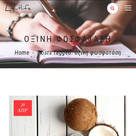
ΌΞΙΝΗ ΦΩΣΦΑΤΆΣΗ
Home
-
Posts tagged: όξινη φωσφατάση
29
ΑΠΡ