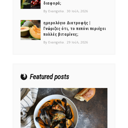
διαφορά;
By Evangelia
30 Ιούλ, 2026
ημερολόγιο Διατροφής |
Γνώριζες ότι, το πεπόνι περιέχει
πολλές βιταμίνες;
NEWSLETTER
By Evangelia
29 Ιούλ, 2026
mel
y updates
fro
m
Get ti
your favorite
products
Featured posts