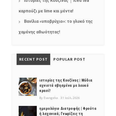
ιστορίες της Κουζίνας │ Iced tea
καρπούζι με lime και μέντα!
Βανίλια «υποβρύχιο»: το γλυκό της
χαμένης αθωότητας!
RECENT POST
POPULAR POST
ιστορίες της Κουζίνας | Μύδια
αχνιστά σβησμένα με λευκό
κρασί!
By Evangelia
31 Ιούλ, 2026
ημερολόγιο Διατροφής | Φρούτα
ή λαχανικά; Γνωρίζεις τη