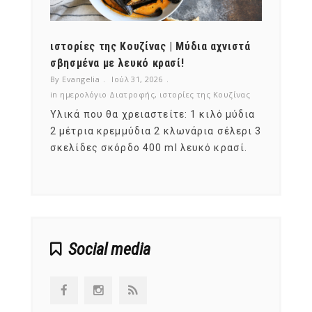
ότι,
ιστορίες της Κουζίνας | Μύδια αχνιστά
ημερο
νες;
σβησμένα με λευκό κρασί!
λαχαν
By Evangelia
Ιούλ 31, 2026
By Evan
ζίνας
in
ημερολόγιο Διατροφής
,
ιστορίες της Κουζίνας
in
ημερ
ια
Υλικά που θα χρειαστείτε: 1 κιλό μύδια
Σύμφω
, στο
2 μέτρια κρεμμύδια 2 κλωνάρια σέλερι 3
αυτοί
ς,
σκελίδες σκόρδο 400 ml λευκό κρασί.
είναι
αναπτ
Social media