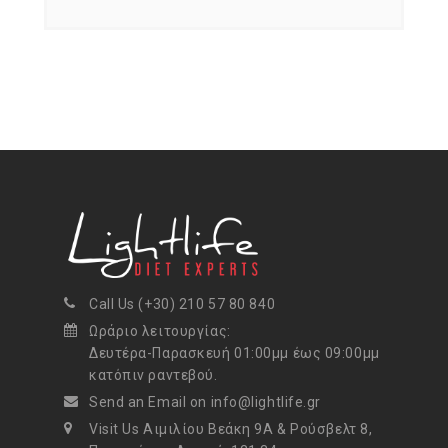
Call Us (+30) 210 57 80 840
Ωράριο λειτουργίας:
Δευτέρα-Παρασκευή 01:00μμ έως 09:00μμ
κατόπιν ραντεβού.
Send an Email on info@lightlife.gr
Visit Us Αιμιλίου Βεάκη 9Α & Ρούσβελτ 8,