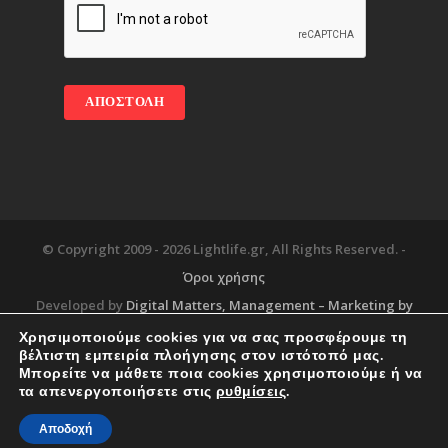
© Copyright 2009 -
2026 Lightlife.gr, All Rights Reserved. -
Όροι χρήσης
Developed by
Digital Matters
, Management – Marketing by
Χρησιμοποιούμε cookies για να σας προσφέρουμε τη
βέλτιστη εμπειρία πλοήγησης στον ιστότοπό μας.
Μπορείτε να μάθετε ποια cookies χρησιμοποιούμε ή να
Blog
About
Services
Corporate Support
τα απενεργοποιήσετε στις
ρυθμίσεις
.
Workplace
Contact
Αποδοχή