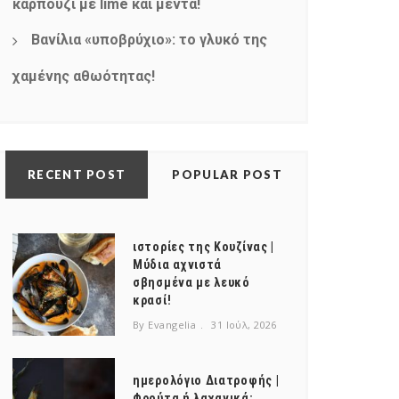
καρπούζι με lime και μέντα!
Βανίλια «υποβρύχιο»: το γλυκό της
χαμένης αθωότητας!
RECENT POST
POPULAR POST
ιστορίες της Κουζίνας |
Μύδια αχνιστά
σβησμένα με λευκό
κρασί!
By Evangelia
31 Ιούλ, 2026
ημερολόγιο Διατροφής |
Φρούτα ή λαχανικά;