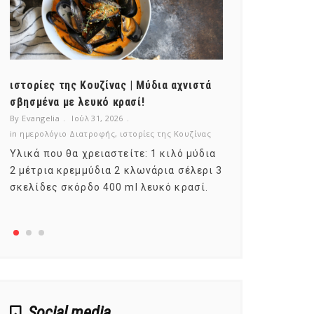
ιστορίες της Κουζίνας | Μύδια αχνιστά
ημερολόγιο Δ
σβησμένα με λευκό κρασί!
λαχανικά; Γν
By Evangelia
Ιούλ 31, 2026
By Evangelia
Ιο
in
ημερολόγιο Διατροφής
,
ιστορίες της Κουζίνας
in
ημερολόγιο Δ
Υλικά που θα χρειαστείτε: 1 κιλό μύδια
Σύμφωνα με τ
2 μέτρια κρεμμύδια 2 κλωνάρια σέλερι 3
αυτοί που με
σκελίδες σκόρδο 400 ml λευκό κρασί.
είναι το μέρ
αναπτύσσετα
Social media