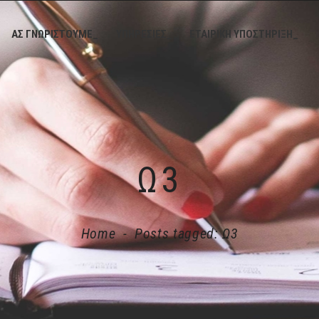
ΑΣ ΓΝΩΡΙΣΤΟΥΜΕ_
ΥΠΗΡΕΣΙΕΣ_
ΕΤΑΙΡΙΚΗ ΥΠΟΣΤΗΡΙΞΗ_
Ω3
Home
-
Posts tagged: Ω3