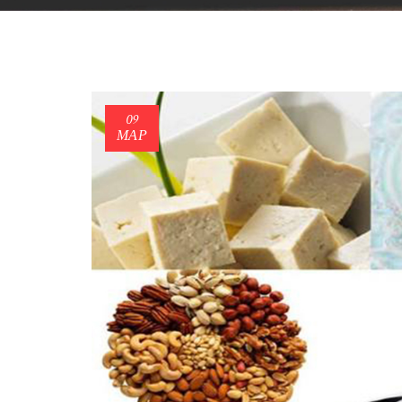
09
ΜΑΡ