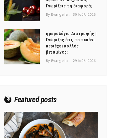
Γνωρίζεις τη διαφορά;
By Evangelia
30 Ιούλ, 2026
ημερολόγιο Διατροφής |
Γνώριζες ότι, το πεπόνι
περιέχει πολλές
βιταμίνες;
By Evangelia
29 Ιούλ, 2026
Featured posts