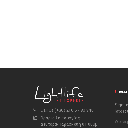
MAI
Sign up
Call Us (+30) 210 57 80 840
latest
Ωράριο λειτουργίας:
We resp
Δευτέρα-Παρασκευή 01:00μμ