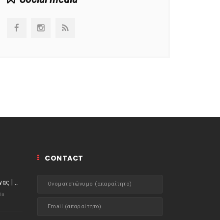
CONTACT
ιστορίες της Κουζίνας | Μύδια αχνιστά σβησμένα με λευκό κρασί!
ia