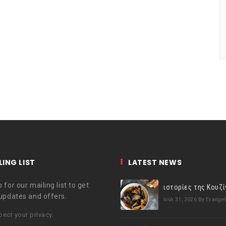
LING LIST
LATEST NEWS
 for our mailing list to get
 updates and offers.
Ιούλ 31, 2026
By Evangel
ect your privacy.