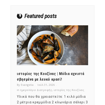
NEWSLETTER
mel
y updates
fro
m
Featured posts
Get ti
your favorite
products
ότι,
ιστορίες της Κουζίνας | Μύδια αχνιστά
ημερο
νες;
σβησμένα με λευκό κρασί!
λαχαν
By Evangelia
Ιούλ 31, 2026
By Evan
ζίνας
in
ημερολόγιο Διατροφής
,
ιστορίες της Κουζίνας
in
ημερ
ια
Υλικά που θα χρειαστείτε: 1 κιλό μύδια
Σύμφω
, στο
2 μέτρια κρεμμύδια 2 κλωνάρια σέλερι 3
αυτοί