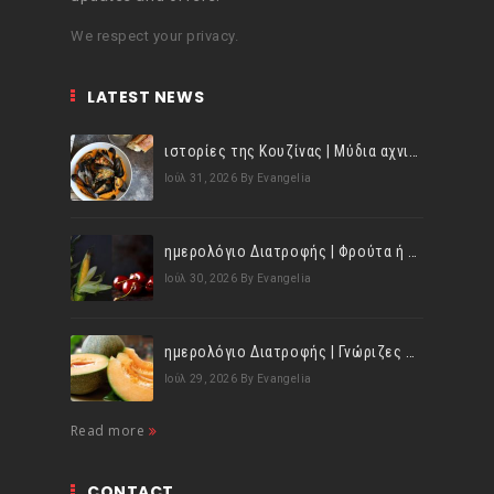
We respect your privacy.
LATEST NEWS
ιστορίες της Κουζίνας | Μύδια αχνιστά σβησμένα με λευκό κρασί!
Ιούλ 31, 2026
By Evangelia
ημερολόγιο Διατροφής | Φρούτα ή λαχανικά; Γνωρίζεις τη διαφορά;
Ιούλ 30, 2026
By Evangelia
ημερολόγιο Διατροφής | Γνώριζες ότι, το πεπόνι περιέχει πολλές βιταμίνες;
Ιούλ 29, 2026
By Evangelia
Read more
CONTACT