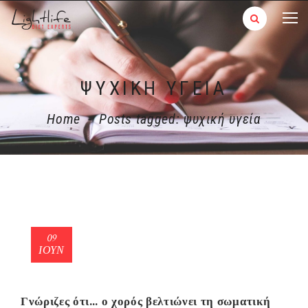
ΨΥΧΙΚΉ ΥΓΕΊΑ
Home
-
Posts tagged: ψυχική υγεία
09
ΙΟΎΝ
Γνώριζες ότι… ο χορός βελτιώνει τη σωματική