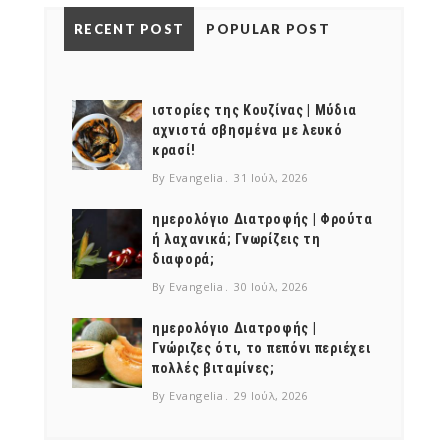
RECENT POST
POPULAR POST
ιστορίες της Κουζίνας | Μύδια
αχνιστά σβησμένα με λευκό
κρασί!
By Evangelia
31 Ιούλ, 2026
ημερολόγιο Διατροφής | Φρούτα
ή λαχανικά; Γνωρίζεις τη
διαφορά;
By Evangelia
30 Ιούλ, 2026
ημερολόγιο Διατροφής |
Γνώριζες ότι, το πεπόνι περιέχει
πολλές βιταμίνες;
By Evangelia
29 Ιούλ, 2026