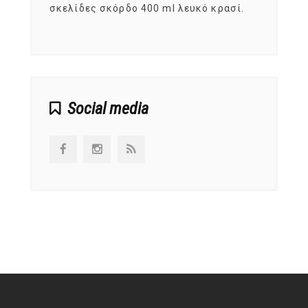
ς,
σκελίδες σκόρδο 400 ml λευκό κρασί.
είναι
αναπτ
Social media