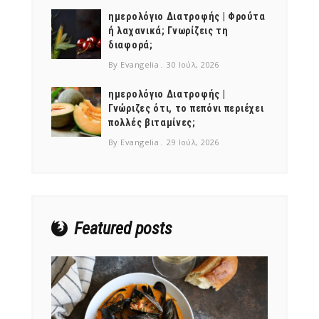
ημερολόγιο Διατροφής | Φρούτα
ή λαχανικά; Γνωρίζεις τη
διαφορά;
By Evangelia
30 Ιούλ, 2026
ημερολόγιο Διατροφής |
Γνώριζες ότι, το πεπόνι περιέχει
NEWSLETTER
πολλές βιταμίνες;
mel
y updates
fro
m
By Evangelia
29 Ιούλ, 2026
Get ti
your favorite
products
Featured posts