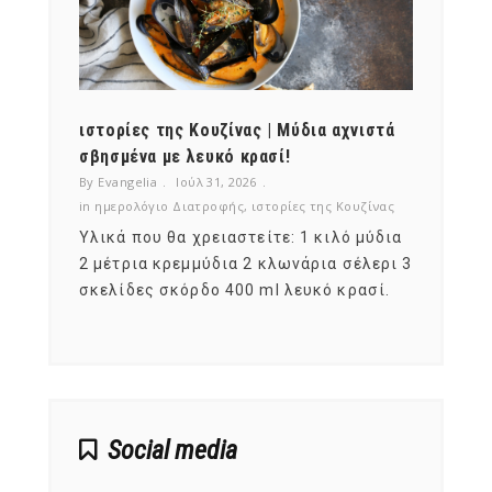
ότι,
ιστορίες της Κουζίνας | Μύδια αχνιστά
ημερο
νες;
σβησμένα με λευκό κρασί!
λαχαν
By Evangelia
Ιούλ 31, 2026
By Evan
ζίνας
in
ημερολόγιο Διατροφής
,
ιστορίες της Κουζίνας
in
ημερ
ια
Υλικά που θα χρειαστείτε: 1 κιλό μύδια
Σύμφω
, στο
2 μέτρια κρεμμύδια 2 κλωνάρια σέλερι 3
αυτοί
ς,
σκελίδες σκόρδο 400 ml λευκό κρασί.
είναι
αναπτ
Social media