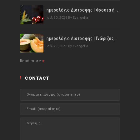
ημερολόγιο Διατροφής | Φρούτα ή λαχανικά; Γνωρίζεις τη διαφορά;
Ιούλ 30, 2026
By Evangelia
ημερολόγιο Διατροφής | Γνώριζες ότι, το πεπόνι περιέχει πολλές βιταμίνες;
Ιούλ 29, 2026
By Evangelia
Read more
CONTACT