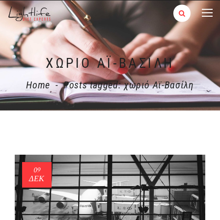
ΧΩΡΙΌ AΪ-ΒΑΣΊΛΗ
Home
-
Posts tagged: χωριό Aϊ-Βασίλη
09
ΔΕΚ