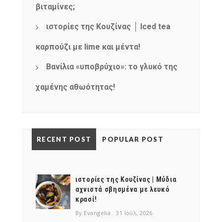
βιταμίνες;
ιστορίες της Κουζίνας │ Iced tea
καρπούζι με lime και μέντα!
Βανίλια «υποβρύχιο»: το γλυκό της
χαμένης αθωότητας!
RECENT POST
POPULAR POST
ιστορίες της Κουζίνας | Μύδια
αχνιστά σβησμένα με λευκό
κρασί!
By Evangelia
31 Ιούλ, 2026