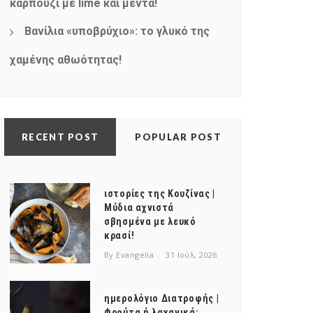
καρπούζι με lime και μέντα!
Βανίλια «υποβρύχιο»: το γλυκό της
χαμένης αθωότητας!
RECENT POST
POPULAR POST
ιστορίες της Κουζίνας |
Μύδια αχνιστά
σβησμένα με λευκό
κρασί!
By Evangelia
31 Ιούλ, 2026
ημερολόγιο Διατροφής |
Φρούτα ή λαχανικά;