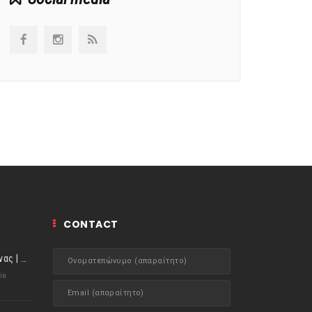
CONTACT
ιστορίες της Κουζίνας | Μύδια αχνιστά σβησμένα με λευκό κρασί!
ia