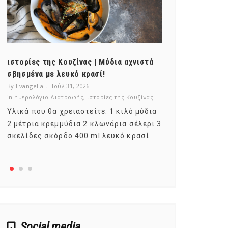
ιστορίες της Κουζίνας | Μύδια αχνιστά
ημερολόγιο Δ
σβησμένα με λευκό κρασί!
λαχανικά; Γν
By Evangelia
Ιούλ 31, 2026
By Evangelia
Ιο
in
ημερολόγιο Διατροφής
,
ιστορίες της Κουζίνας
in
ημερολόγιο Δ
Υλικά που θα χρειαστείτε: 1 κιλό μύδια
Σύμφωνα με τ
2 μέτρια κρεμμύδια 2 κλωνάρια σέλερι 3
αυτοί που με
σκελίδες σκόρδο 400 ml λευκό κρασί.
είναι το μέρ
αναπτύσσετα
Social media