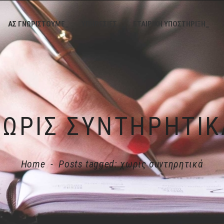
ΑΣ ΓΝΩΡΙΣΤΟΥΜΕ_
ΥΠΗΡΕΣΙΕΣ_
ΕΤΑΙΡΙΚΗ ΥΠΟΣΤΗΡΙΞΗ_
ΧΩΡΊΣ ΣΥΝΤΗΡΗΤΙΚ
Home
-
Posts tagged: χωρίς συντηρητικά