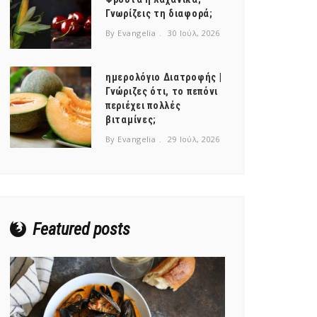
Γνωρίζεις τη διαφορά;
By Evangelia
30 Ιούλ, 2026
ημερολόγιο Διατροφής |
Γνώριζες ότι, το πεπόνι
περιέχει πολλές
βιταμίνες;
By Evangelia
29 Ιούλ, 2026
Featured posts