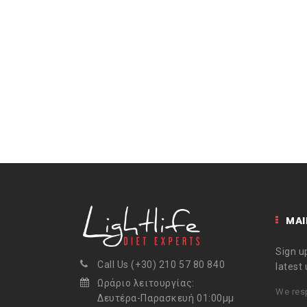
MAI
Sign up
Call Us (+30) 210 57 80 840
latest
Ωράριο λειτουργίας:
We resp
Δευτέρα-Παρασκευή 01:00μμ