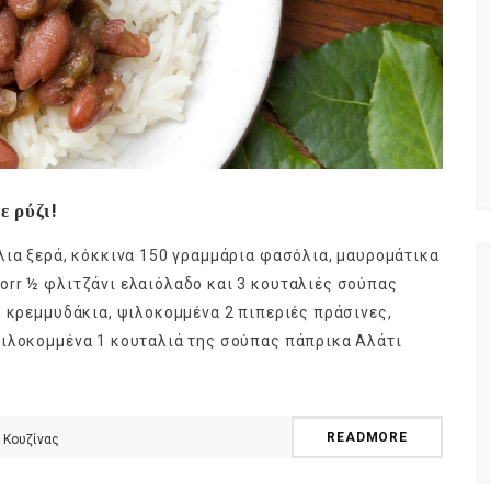
ε ρύζι!
λια ξερά, κόκκινα 150 γραμμάρια φασόλια, μαυρομάτικα
rr ½ φλιτζάνι ελαιόλαδο και 3 κουταλιές σούπας
3 κρεμμυδάκια, ψιλοκομμένα 2 πιπεριές πράσινες,
ψιλοκομμένα 1 κουταλιά της σούπας πάπρικα Αλάτι
READMORE
 Κουζίνας