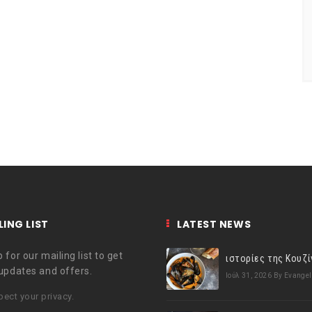
LING LIST
LATEST NEWS
 for our mailing list to get
 updates and offers.
Ιούλ 31, 2026
By Evangel
ect your privacy.