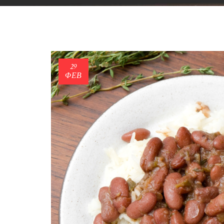
29
ΦΕΒ