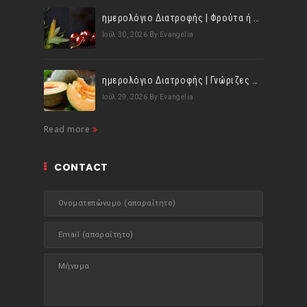
ημερολόγιο Διατροφής | Φρούτα ή λαχανικά; Γνωρίζεις τη διαφορά;
Ιούλ 30, 2026
By Evangelia
ημερολόγιο Διατροφής | Γνώριζες ότι, το πεπόνι περιέχει πολλές βιταμίνες;
Ιούλ 29, 2026
By Evangelia
Read more
CONTACT