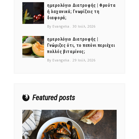
ημερολόγιο Διατροφής | Φρούτα
ή λαχανικά; Γνωρίζεις τη
διαφορά;
By Evangelia
30 Ιούλ, 2026
ημερολόγιο Διατροφής |
Γνώριζες ότι, το πεπόνι περιέχει
NEWSLETTER
πολλές βιταμίνες;
mel
y updates
fro
m
By Evangelia
29 Ιούλ, 2026
Get ti
your favorite
products
Featured posts