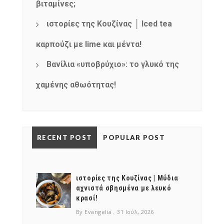
βιταμίνες;
ιστορίες της Κουζίνας │ Iced tea
καρπούζι με lime και μέντα!
Βανίλια «υποβρύχιο»: το γλυκό της
χαμένης αθωότητας!
RECENT POST
POPULAR POST
ιστορίες της Κουζίνας | Μύδια
αχνιστά σβησμένα με λευκό
κρασί!
By Evangelia
31 Ιούλ, 2026