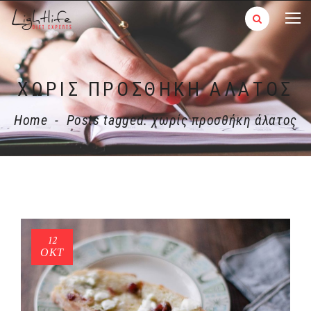
ΧΩΡΊΣ ΠΡΟΣΘΉΚΗ ΆΛΑΤΟΣ
Home
-
Posts tagged: χωρίς προσθήκη άλατος
12
ΟΚΤ