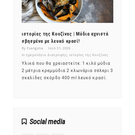
ότι,
ιστορίες της Κουζίνας | Μύδια αχνιστά
ημερο
νες;
σβησμένα με λευκό κρασί!
λαχαν
By Evangelia
Ιούλ 31, 2026
By Evan
ζίνας
in
ημερολόγιο Διατροφής
,
ιστορίες της Κουζίνας
in
ημερ
ια
Υλικά που θα χρειαστείτε: 1 κιλό μύδια
Σύμφω
, στο
2 μέτρια κρεμμύδια 2 κλωνάρια σέλερι 3
αυτοί
ς,
σκελίδες σκόρδο 400 ml λευκό κρασί.
είναι
αναπτ
Social media