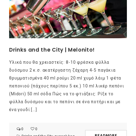
Drinks and the City | Melonito!
Υλικά που θα χρειαστείς: 8-10 φρέσκα φύλλα
δυόσμου 2 κ.σ. ακατέργαστη ζάχαρη 4-5 παγάκια
θρυμματισμένα 40 ml ρούμι 20 ml χυμό λάιμ 1 φέτα
πεπονιού (πάχους περίπου 5 εκ.) 10 ml λικέρ πεπόνι
(Midori) 50 ml σόδα Πώς να το φτιάξεις: Ρίξε το
φύλλα δυόσμου και το πεπόνι σε ένα ποτήρι και με
ένα γουδί […]
0
0
READMORE