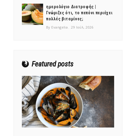
ημερολόγιο Διατροφής |
Γνώριζες ότι, το πεπόνι περιέχει
πολλές βιταμίνες;
By Evangelia
29 Ιούλ, 2026
NEWSLETTER
mel
y updates
fro
m
Get ti
your favorite
products
Featured posts