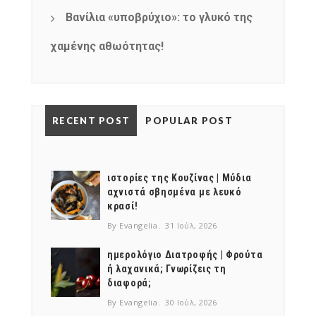
Βανίλια «υποβρύχιο»: το γλυκό της
χαμένης αθωότητας!
RECENT POST
POPULAR POST
ιστορίες της Κουζίνας | Μύδια
αχνιστά σβησμένα με λευκό
κρασί!
By Evangelia
31 Ιούλ, 2026
ημερολόγιο Διατροφής | Φρούτα
ή λαχανικά; Γνωρίζεις τη
διαφορά;
By Evangelia
30 Ιούλ, 2026