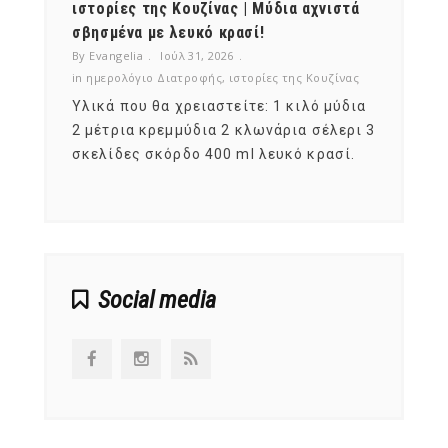
ότι,
ιστορίες της Κουζίνας | Μύδια αχνιστά
ημερο
νες;
σβησμένα με λευκό κρασί!
λαχαν
By Evangelia
Ιούλ 31, 2026
By Evan
ζίνας
in
ημερολόγιο Διατροφής
,
ιστορίες της Κουζίνας
in
ημερ
ια
Υλικά που θα χρειαστείτε: 1 κιλό μύδια
Σύμφω
, στο
2 μέτρια κρεμμύδια 2 κλωνάρια σέλερι 3
αυτοί
ς,
σκελίδες σκόρδο 400 ml λευκό κρασί.
είναι
αναπτ
Social media