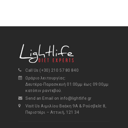
Call Us (+30) 210 57 80 840
Ωράριο λειτουργίας:
Δευτέρα-Παρασκευή 01:00μμ έως 09:00μμ
κατόπιν ραντεβού.
Send an Email on info@lightlife.gr
Visit Us Αιμιλίου Βεάκη 9Α & Ρούσβελτ 8,
Περιστέρι – Αττική, 121 34