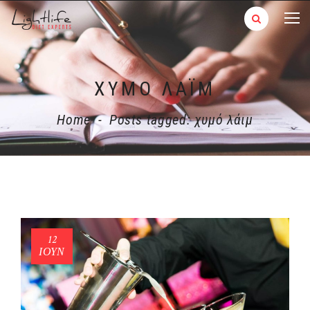
ΧΥΜΌ ΛΆΙΜ
Home
-
Posts tagged: χυμό λάιμ
12
ΙΟΎΝ