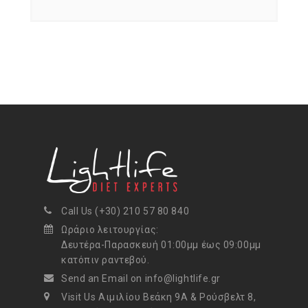
Call Us (+30) 210 57 80 840
Ωράριο λειτουργίας:
Δευτέρα-Παρασκευή 01:00μμ έως 09:00μμ
κατόπιν ραντεβού.
Send an Email on info@lightlife.gr
Visit Us Αιμιλίου Βεάκη 9Α & Ρούσβελτ 8,