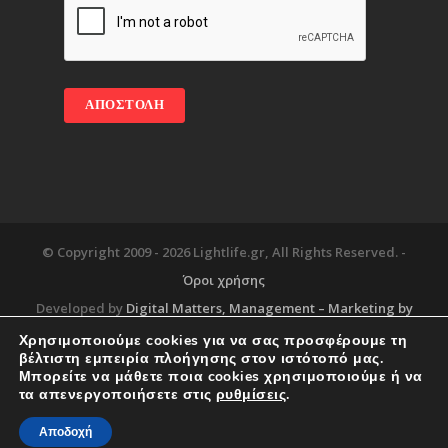
© Copyright 2009 -
2026 Lightlife.gr, All Rights Reserved. -
Όροι χρήσης
Developed by
Digital Matters
, Management – Marketing by
Χρησιμοποιούμε cookies για να σας προσφέρουμε τη
βέλτιστη εμπειρία πλοήγησης στον ιστότοπό μας.
Μπορείτε να μάθετε ποια cookies χρησιμοποιούμε ή να
Blog
About
Services
Corporate Support
τα απενεργοποιήσετε στις
ρυθμίσεις
.
Workplace
Contact
Αποδοχή