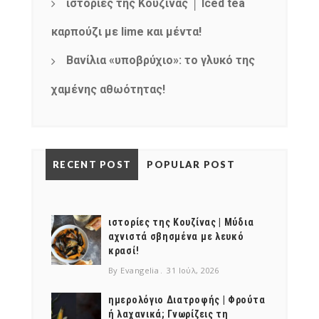
ιστορίες της Κουζίνας │ Iced tea
καρπούζι με lime και μέντα!
Βανίλια «υποβρύχιο»: το γλυκό της
χαμένης αθωότητας!
RECENT POST
POPULAR POST
ιστορίες της Κουζίνας | Μύδια
αχνιστά σβησμένα με λευκό
κρασί!
By Evangelia
31 Ιούλ, 2026
ημερολόγιο Διατροφής | Φρούτα
ή λαχανικά; Γνωρίζεις τη