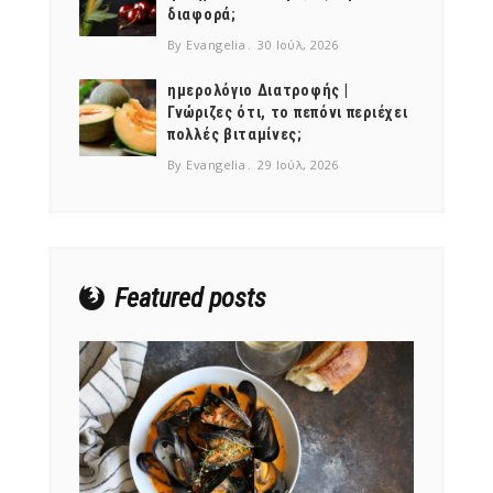
διαφορά;
By Evangelia
30 Ιούλ, 2026
ημερολόγιο Διατροφής |
Γνώριζες ότι, το πεπόνι περιέχει
πολλές βιταμίνες;
NEWSLETTER
By Evangelia
29 Ιούλ, 2026
mel
y updates
fro
m
Get ti
your favorite
products
Featured posts