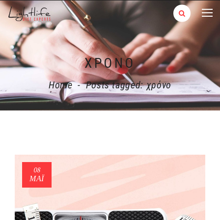
ΧΡΌΝΟ
Home
-
Posts tagged: χρόνο
08
ΜΑΪ́