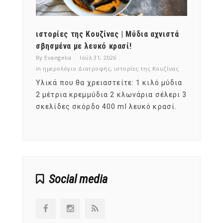
ότι,
ιστορίες της Κουζίνας | Μύδια αχνιστά
ημερο
νες;
σβησμένα με λευκό κρασί!
λαχαν
By Evangelia
Ιούλ 31, 2026
By Evan
ζίνας
in
ημερολόγιο Διατροφής
,
ιστορίες της Κουζίνας
in
ημερ
ια
Υλικά που θα χρειαστείτε: 1 κιλό μύδια
Σύμφω
, στο
2 μέτρια κρεμμύδια 2 κλωνάρια σέλερι 3
αυτοί
ς,
σκελίδες σκόρδο 400 ml λευκό κρασί.
είναι
αναπτ
Social media