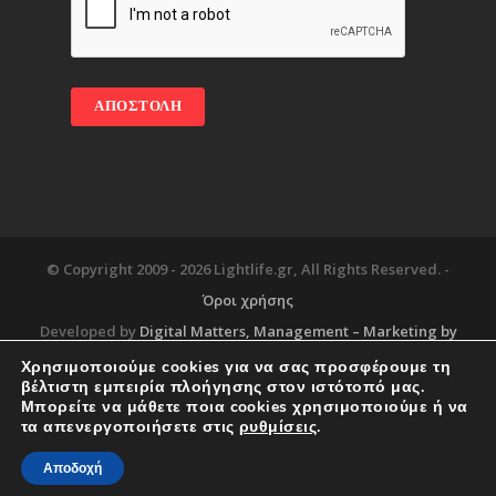
© Copyright 2009 -
2026 Lightlife.gr, All Rights Reserved. -
Όροι χρήσης
Developed by
Digital Matters
, Management – Marketing by
Χρησιμοποιούμε cookies για να σας προσφέρουμε τη
βέλτιστη εμπειρία πλοήγησης στον ιστότοπό μας.
Μπορείτε να μάθετε ποια cookies χρησιμοποιούμε ή να
Blog
About
Services
Corporate Support
τα απενεργοποιήσετε στις
ρυθμίσεις
.
Workplace
Contact
Αποδοχή