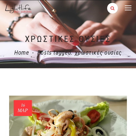
ΧΡΩΣΤΙΚΈΣ ΟΥΣΊΕΣ
Home
-
Posts tagged: χρωστικές ουσίες
16
ΜΑΡ