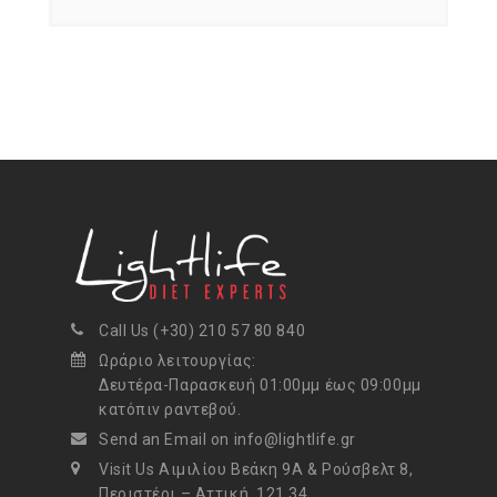
Call Us (+30) 210 57 80 840
Ωράριο λειτουργίας:
Δευτέρα-Παρασκευή 01:00μμ έως 09:00μμ
κατόπιν ραντεβού.
Send an Email on info@lightlife.gr
Visit Us Αιμιλίου Βεάκη 9Α & Ρούσβελτ 8,
Περιστέρι – Αττική, 121 34