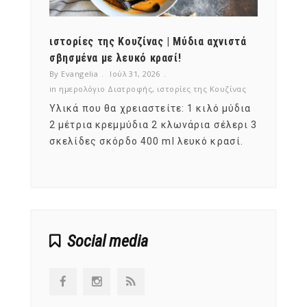
ότι,
ιστορίες της Κουζίνας | Μύδια αχνιστά
ημερο
νες;
σβησμένα με λευκό κρασί!
λαχαν
By Evangelia
Ιούλ 31, 2026
By Evan
ζίνας
in
ημερολόγιο Διατροφής
,
ιστορίες της Κουζίνας
in
ημερ
ια
Υλικά που θα χρειαστείτε: 1 κιλό μύδια
Σύμφω
, στο
2 μέτρια κρεμμύδια 2 κλωνάρια σέλερι 3
αυτοί
ς,
σκελίδες σκόρδο 400 ml λευκό κρασί.
είναι
αναπτ
Social media