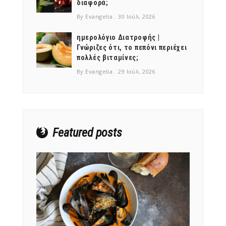
διαφορά;
By Evangelia
30 Ιούλ, 2026
ημερολόγιο Διατροφής |
Γνώριζες ότι, το πεπόνι περιέχει
πολλές βιταμίνες;
NEWSLETTER
By Evangelia
29 Ιούλ, 2026
mel
y updates
fro
m
Get ti
your favorite
products
Featured posts