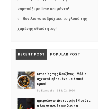
καρπούζι με lime και μέντα!
Βανίλια «υποβρύχιο»: το γλυκό της
χαμένης αθωότητας!
RECENT POST
POPULAR POST
ιστορίες της Κουζίνας | Μύδια
αχνιστά σβησμένα με λευκό
κρασί!
By Evangelia
31 Ιούλ, 2026
ημερολόγιο Διατροφής | Φρούτα
ή λαχανικά; Γνωρίζεις τη