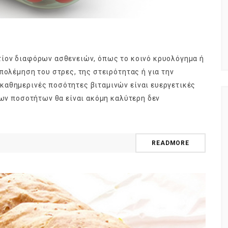
τίον διαφόρων ασθενειών, όπως το κοινό κρυολόγημα ή
πολέμηση του στρες, της στειρότητας ή για την
καθημερινές ποσότητες βιταμινών είναι ευεργετικές
ρων ποσοτήτων θα είναι ακόμη καλύτερη δεν
READMORE
NEWSLETTER
t timely updates from your favorite products