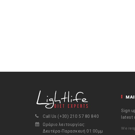
MAI
Sign up
Call Us (+30) 210 57 80 840
latest
Ωράριο λειτουργίας:
We resp
Δευτέρα-Παρασκευή 01:00μμ