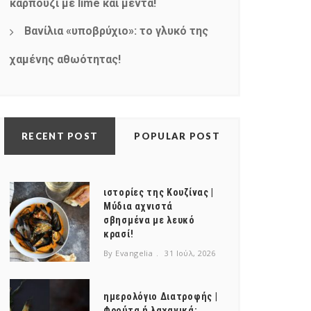
καρπούζι με lime και μέντα!
Βανίλια «υποβρύχιο»: το γλυκό της
χαμένης αθωότητας!
RECENT POST
POPULAR POST
ιστορίες της Κουζίνας |
Μύδια αχνιστά
σβησμένα με λευκό
κρασί!
By Evangelia
31 Ιούλ, 2026
ημερολόγιο Διατροφής |
Φρούτα ή λαχανικά;