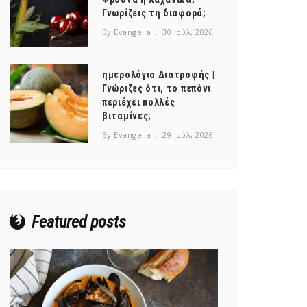
Γνωρίζεις τη διαφορά;
By Evangelia
30 Ιούλ, 2026
ημερολόγιο Διατροφής |
Γνώριζες ότι, το πεπόνι
περιέχει πολλές
βιταμίνες;
By Evangelia
29 Ιούλ, 2026
Featured posts