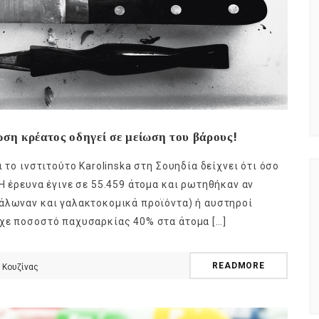
ωση κρέατος οδηγεί σε μείωση του βάρους!
 το ινστιτούτο Karolinska στη Σουηδία δείχνει ότι όσο
Η έρευνα έγινε σε 55.459 άτομα και ρωτηθήκαν αν
νάλωναν και γαλακτοκομικά προϊόντα) ή αυστηροί
ρχε ποσοστό παχυσαρκίας 40% στα άτομα […]
READMORE
 Κουζίνας