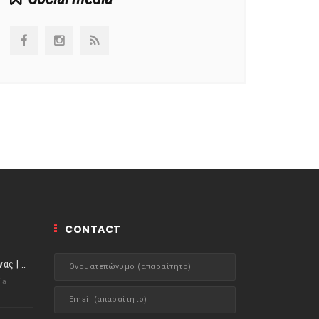
CONTACT
ιστορίες της Κουζίνας | Μύδια αχνιστά σβησμένα με λευκό κρασί!
ia