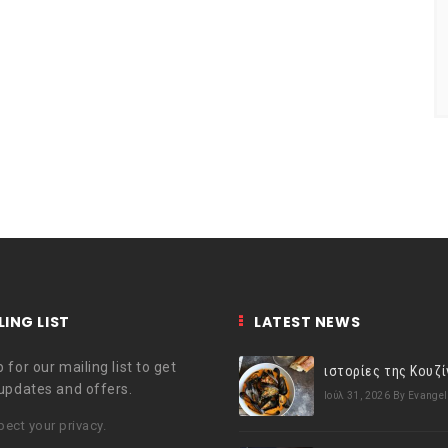
LING LIST
LATEST NEWS
 for our mailing list to get
 updates and offers.
Ιούλ 31, 2026
By Evangel
ect your privacy.