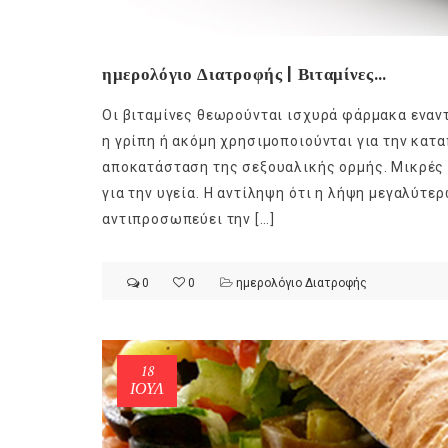
ημερολόγιο Διατροφής | Βιταμίνες…
Οι βιταμίνες θεωρούνται ισχυρά φάρμακα εναν
η γρίπη ή ακόμη χρησιμοποιούνται για την κατα
αποκατάσταση της σεξουαλικής ορμής. Μικρές 
για την υγεία. Η αντίληψη ότι η λήψη μεγαλύτε
αντιπροσωπεύει την […]
0
0
ημερολόγιο Διατροφής
18
Ge
ΙΟΎΛ