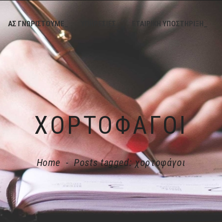
ΑΣ ΓΝΩΡΙΣΤΟΥΜΕ_
ΥΠΗΡΕΣΙΕΣ_
ΕΤΑΙΡΙΚΗ ΥΠΟΣΤΗΡΙΞΗ_
ΧΟΡΤΟΦΆΓΟΙ
Home
-
Posts tagged: χορτοφάγοι