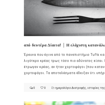
από δευτέρα Δίαιτα! │ Η ελάχιστη κατανάλ
Έρευνα που έγινε από το πανεπιστήμιο Tufts και
λιγότερο κρέας τρως τόσο πιο αδύνατος είσαι. 
έτρωγαν κρέας, αν ήταν χορτοφάγοι (που κατα
χορτοφάγοι. Τα αποτελέσματα έδειξαν ότι υπή
0
0
ημερολόγιο Διατροφής
,
ιστορίες της