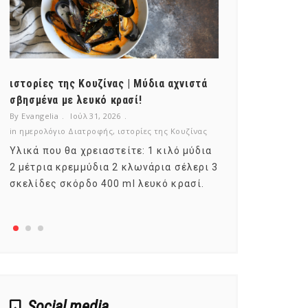
ιστορίες της Κουζίνας | Μύδια αχνιστά
ημερολόγιο Δ
σβησμένα με λευκό κρασί!
λαχανικά; Γν
By Evangelia
Ιούλ 31, 2026
By Evangelia
Ιο
in
ημερολόγιο Διατροφής
,
ιστορίες της Κουζίνας
in
ημερολόγιο Δ
Υλικά που θα χρειαστείτε: 1 κιλό μύδια
Σύμφωνα με τ
2 μέτρια κρεμμύδια 2 κλωνάρια σέλερι 3
αυτοί που με
σκελίδες σκόρδο 400 ml λευκό κρασί.
είναι το μέρ
αναπτύσσετα
Social media