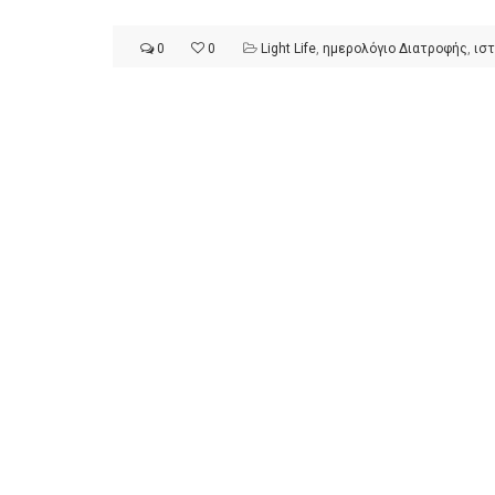
0
0
Light Life
,
ημερολόγιο Διατροφής
,
ιστ
ημερολόγιο Διατροφής | Φρ
λαχανικά; Γνωρίζεις τη δια
By Evangelia
Ιούλ 30, 2026
in
ημερολόγιο Διατροφής
,
ιστορίε
Σύμφωνα με τους βοτανολό
αυτοί που μελετούν τα φυτ
είναι το μέρος του φυτού 
αναπτύσσεται από.