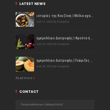
LATEST NEWS
ιστορίες της Κουζίνας | Μύδια αχνιστά σβησμένα με λευκό κρασί!
Ιούλ 31, 2026
By Evangelia
ημερολόγιο Διατροφής | Φρούτα ή λαχανικά; Γνωρίζεις τη διαφορά;
Ιούλ 30, 2026
By Evangelia
ημερολόγιο Διατροφής | Γνώριζες ότι, το πεπόνι περιέχει πολλές βιταμίνες;
Ιούλ 29, 2026
By Evangelia
Read more
CONTACT