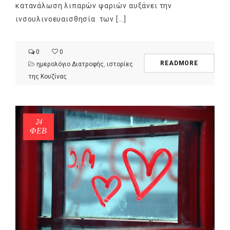
κατανάλωση λιπαρών ψαριών αυξάνει την
ινσουλινοευαισθησία των […]
0
0
READMORE
ημερολόγιο Διατροφής
,
ιστορίες
της Κουζίνας
NEWSLETTER
24
mel
y updates
fro
m
ΦΕΒ
Get ti
your favorite
products