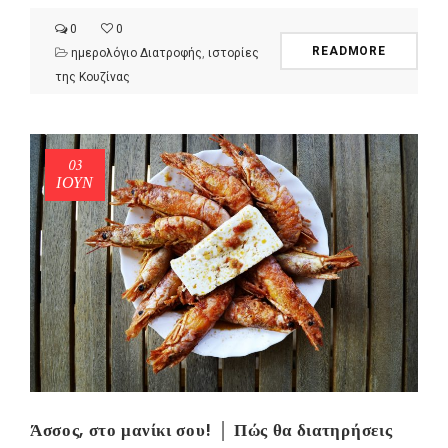
0
0
READMORE
ημερολόγιο Διατροφής
,
ιστορίες
της Κουζίνας
03
ΙΟΎΝ
Άσσος, στο μανίκι σου! │ Πώς θα διατηρήσεις