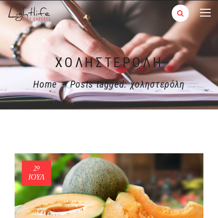
ΧΟΛΗΣΤΕΡΌΛΗ
Home
-
Posts tagged: χοληστερόλη
29
ΙΟΎΛ