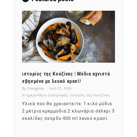
ότι,
ιστορίες της Κουζίνας | Μύδια αχνιστά
ημερο
νες;
σβησμένα με λευκό κρασί!
λαχαν
By Evangelia
Ιούλ 31, 2026
By Evan
ζίνας
in
ημερολόγιο Διατροφής
,
ιστορίες της Κουζίνας
in
ημερ
ια
Υλικά που θα χρειαστείτε: 1 κιλό μύδια
Σύμφω
, στο
2 μέτρια κρεμμύδια 2 κλωνάρια σέλερι 3
αυτοί
ς,
σκελίδες σκόρδο 400 ml λευκό κρασί.
είναι
αναπτ