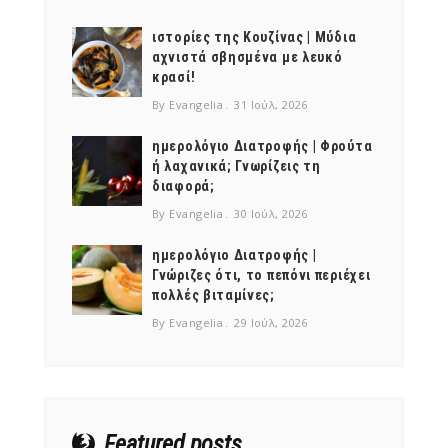
ιστορίες της Κουζίνας | Μύδια
αχνιστά σβησμένα με λευκό
κρασί!
By Evangelia
31 Ιούλ, 2026
ημερολόγιο Διατροφής | Φρούτα
ή λαχανικά; Γνωρίζεις τη
διαφορά;
By Evangelia
30 Ιούλ, 2026
ημερολόγιο Διατροφής |
Γνώριζες ότι, το πεπόνι περιέχει
πολλές βιταμίνες;
By Evangelia
29 Ιούλ, 2026
Featured posts