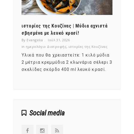
ότι,
ιστορίες της Κουζίνας | Μύδια αχνιστά
ημερο
νες;
σβησμένα με λευκό κρασί!
λαχαν
By Evangelia
Ιούλ 31, 2026
By Evan
ζίνας
in
ημερολόγιο Διατροφής
,
ιστορίες της Κουζίνας
in
ημερ
ια
Υλικά που θα χρειαστείτε: 1 κιλό μύδια
Σύμφω
, στο
2 μέτρια κρεμμύδια 2 κλωνάρια σέλερι 3
αυτοί
ς,
σκελίδες σκόρδο 400 ml λευκό κρασί.
είναι
αναπτ
Social media