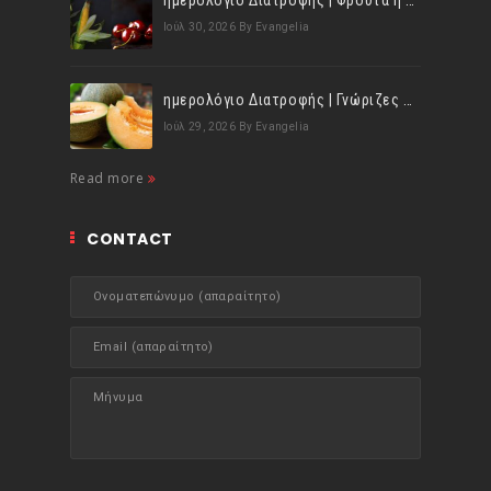
ημερολόγιο Διατροφής | Φρούτα ή λαχανικά; Γνωρίζεις τη διαφορά;
Ιούλ 30, 2026
By Evangelia
ημερολόγιο Διατροφής | Γνώριζες ότι, το πεπόνι περιέχει πολλές βιταμίνες;
Ιούλ 29, 2026
By Evangelia
Read more
CONTACT