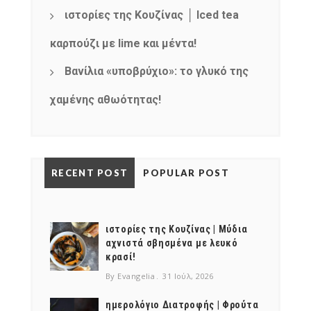
ιστορίες της Κουζίνας │ Iced tea
καρπούζι με lime και μέντα!
Βανίλια «υποβρύχιο»: το γλυκό της
χαμένης αθωότητας!
RECENT POST
POPULAR POST
ιστορίες της Κουζίνας | Μύδια
αχνιστά σβησμένα με λευκό
κρασί!
By Evangelia
31 Ιούλ, 2026
ημερολόγιο Διατροφής | Φρούτα