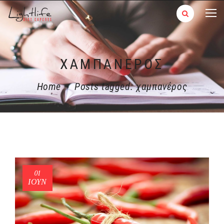
ΧΑΜΠΑΝΈΡΟΣ
Home
-
Posts tagged: χαμπανέρος
01
ΙΟΎΝ