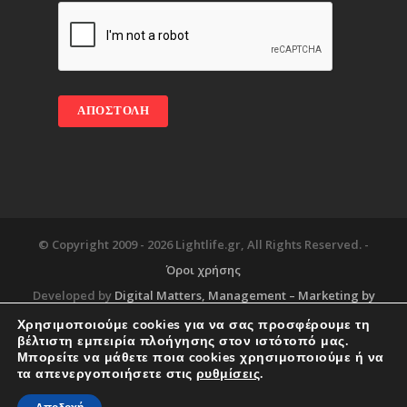
© Copyright 2009 -
2026 Lightlife.gr, All Rights Reserved. -
Όροι χρήσης
Developed by
Digital Matters
, Management – Marketing by
Χρησιμοποιούμε cookies για να σας προσφέρουμε τη
βέλτιστη εμπειρία πλοήγησης στον ιστότοπό μας.
Μπορείτε να μάθετε ποια cookies χρησιμοποιούμε ή να
Blog
About
Services
Corporate Support
τα απενεργοποιήσετε στις
ρυθμίσεις
.
Workplace
Contact