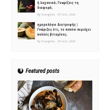
ή λαχανικά; Γνωρίζεις τη
διαφορά;
By Evangelia
30 Ιούλ, 2026
ημερολόγιο Διατροφής |
Γνώριζες ότι, το πεπόνι περιέχει
NEWSLETTER
πολλές βιταμίνες;
mel
y updates
fro
m
By Evangelia
29 Ιούλ, 2026
Get ti
your favorite
products
Featured posts