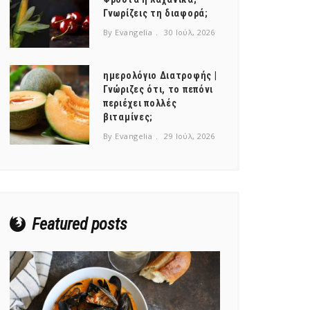
Γνωρίζεις τη διαφορά;
By Evangelia
30 Ιούλ, 2026
ημερολόγιο Διατροφής |
Γνώριζες ότι, το πεπόνι
περιέχει πολλές
βιταμίνες;
By Evangelia
29 Ιούλ, 2026
Featured posts