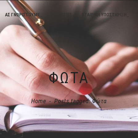
ΑΣ ΓΝΩΡΙΣΤΟΥΜΕ_
ΥΠΗΡΕΣΙΕΣ_
ΕΤΑΙΡΙΚΗ ΥΠΟΣΤΗΡΙΞΗ_
ΦΏΤΑ
Home
-
Posts tagged: Φώτα