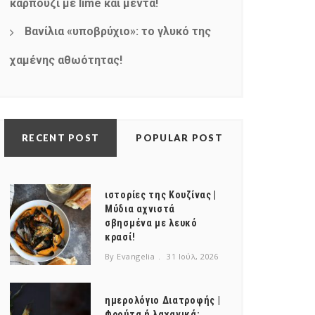
καρπούζι με lime και μέντα!
Βανίλια «υποβρύχιο»: το γλυκό της
χαμένης αθωότητας!
RECENT POST
POPULAR POST
ιστορίες της Κουζίνας |
Μύδια αχνιστά
σβησμένα με λευκό
κρασί!
By Evangelia
31 Ιούλ, 2026
ημερολόγιο Διατροφής |
Φρούτα ή λαχανικά;