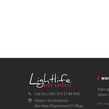
MAI
Sign up
Call Us (+30) 210 57 80 840
latest
Ωράριο λειτουργίας:
We resp
Δευτέρα-Παρασκευή 01:00μμ