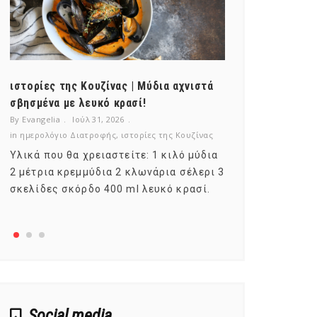
ιστορίες της Κουζίνας | Μύδια αχνιστά
ημερολόγιο Δ
σβησμένα με λευκό κρασί!
λαχανικά; Γν
By Evangelia
Ιούλ 31, 2026
By Evangelia
Ιο
in
ημερολόγιο Διατροφής
,
ιστορίες της Κουζίνας
in
ημερολόγιο Δ
Υλικά που θα χρειαστείτε: 1 κιλό μύδια
Σύμφωνα με τ
2 μέτρια κρεμμύδια 2 κλωνάρια σέλερι 3
αυτοί που με
σκελίδες σκόρδο 400 ml λευκό κρασί.
είναι το μέρ
αναπτύσσετα
Social media