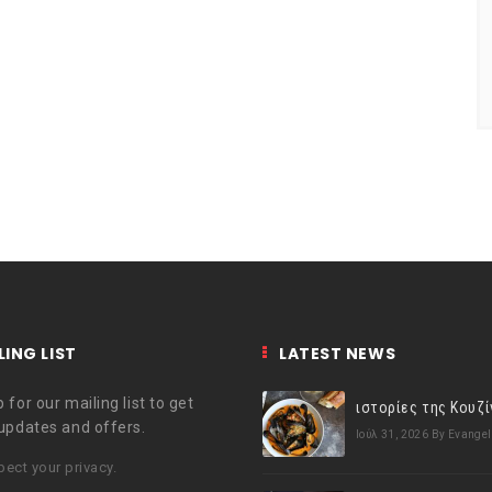
LING LIST
LATEST NEWS
 for our mailing list to get
 updates and offers.
Ιούλ 31, 2026
By Evangel
ect your privacy.