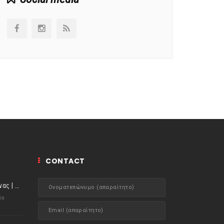
CONTACT
ιστορίες της Κουζίνας | Μύδια αχνιστά σβησμένα με λευκό κρασί!
ia