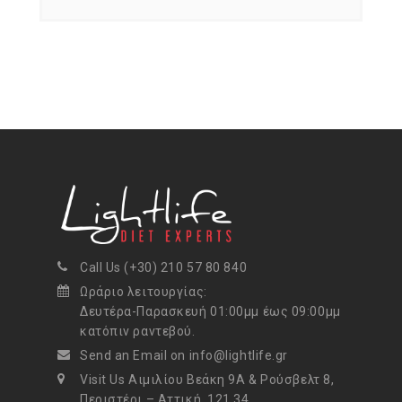
Call Us (+30) 210 57 80 840
Ωράριο λειτουργίας:
Δευτέρα-Παρασκευή 01:00μμ έως 09:00μμ
κατόπιν ραντεβού.
Send an Email on info@lightlife.gr
Visit Us Αιμιλίου Βεάκη 9Α & Ρούσβελτ 8,
Περιστέρι – Αττική, 121 34