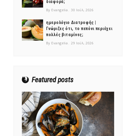
διαφορά;
By Evangelia
30 Ιούλ, 2026
ημερολόγιο Διατροφής |
Γνώριζες ότι, το πεπόνι περιέχει
πολλές βιταμίνες;
NEWSLETTER
By Evangelia
29 Ιούλ, 2026
mel
y updates
fro
m
Get ti
your favorite
products
Featured posts