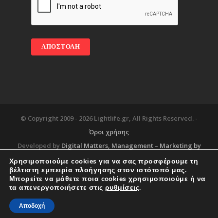
© Copyright 2009 -
2026 Lightlife.gr, All Rights Reserved. -
Όροι χρήσης
Developed by
Digital Matters
, Management – Marketing by
Χρησιμοποιούμε cookies για να σας προσφέρουμε τη
βέλτιστη εμπειρία πλοήγησης στον ιστότοπό μας.
Μπορείτε να μάθετε ποια cookies χρησιμοποιούμε ή να
Blog
About
Services
Corporate Support
τα απενεργοποιήσετε στις
ρυθμίσεις
.
Workplace
Contact
Αποδοχή