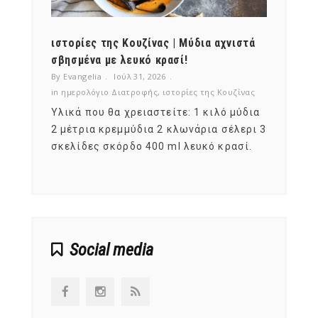
ότι,
ιστορίες της Κουζίνας | Μύδια αχνιστά
ημερο
νες;
σβησμένα με λευκό κρασί!
λαχαν
By Evangelia
Ιούλ 31, 2026
By Evan
ζίνας
in
ημερολόγιο Διατροφής
,
ιστορίες της Κουζίνας
in
ημερ
ια
Υλικά που θα χρειαστείτε: 1 κιλό μύδια
Σύμφω
, στο
2 μέτρια κρεμμύδια 2 κλωνάρια σέλερι 3
αυτοί
ς,
σκελίδες σκόρδο 400 ml λευκό κρασί.
είναι
αναπτ
Social media