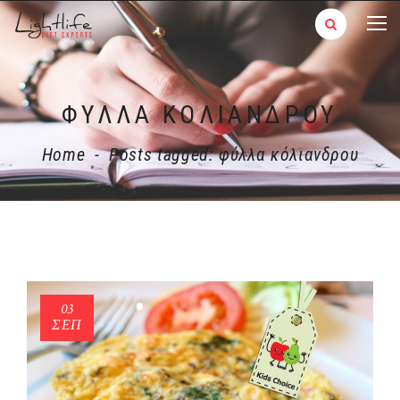
ΦΎΛΛΑ ΚΌΛΙΑΝΔΡΟΥ
Home
-
Posts tagged: φύλλα κόλιανδρου
03
ΣΕΠ