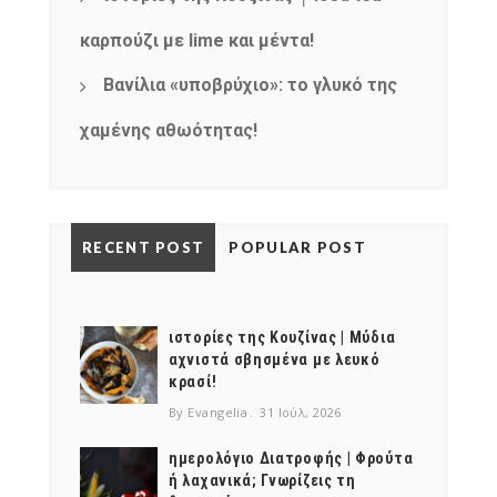
καρπούζι με lime και μέντα!
Βανίλια «υποβρύχιο»: το γλυκό της
χαμένης αθωότητας!
RECENT POST
POPULAR POST
ιστορίες της Κουζίνας | Μύδια
αχνιστά σβησμένα με λευκό
κρασί!
By Evangelia
31 Ιούλ, 2026
ημερολόγιο Διατροφής | Φρούτα
ή λαχανικά; Γνωρίζεις τη