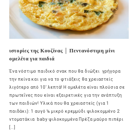
ιστορίες της Κουζίνας │ Πεντανόστιμη μίνι
ομελέτα για παιδιά
Ένα νόστιμο παιδικό σνακ που θα διώξει γρήγορα
την πείνα και για να το φτιάξεις θα χρειαστείς
λιγότερο από 10′ λεπτά! Η ομελέτα είναι πλούσια σε
πρωτεΐνες που είναι εξαιρετικές για την ανάπτυξη
των παιδιών! Υλικά που θα χρειαστείς (για 1
παιδάκι): 1 αυγό ¼ μικρό κρεμμύδι ψιλοκομμένo 2
ντοματάκια baby ψιλοκομμένα Πρέζα μαύρο πιπέρι
[…]