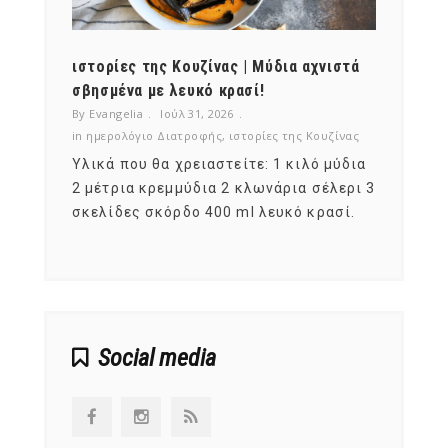
ότι,
ιστορίες της Κουζίνας | Μύδια αχνιστά
ημερο
νες;
σβησμένα με λευκό κρασί!
λαχαν
By Evangelia
Ιούλ 31, 2026
By Evan
ζίνας
in
ημερολόγιο Διατροφής
,
ιστορίες της Κουζίνας
in
ημερ
ια
Υλικά που θα χρειαστείτε: 1 κιλό μύδια
Σύμφω
, στο
2 μέτρια κρεμμύδια 2 κλωνάρια σέλερι 3
αυτοί
ς,
σκελίδες σκόρδο 400 ml λευκό κρασί.
είναι
αναπτ
Social media