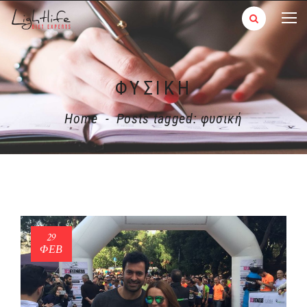
ΦΥΣΙΚΉ
Home
-
Posts tagged: φυσική
29
ΦΕΒ