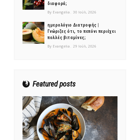
διαφορά;
By Evangelia
30 Ιούλ, 2026
ημερολόγιο Διατροφής |
Γνώριζες ότι, το πεπόνι περιέχει
πολλές βιταμίνες;
NEWSLETTER
By Evangelia
29 Ιούλ, 2026
mel
y updates
fro
m
Get ti
your favorite
products
Featured posts