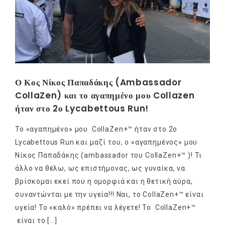
Ο Κος Νίκος Παπαδάκης (Ambassador
CollaZen) και το αγαπημένο μου Collazen
ήταν στο 2ο Lycabettous Run!
Το «αγαπημένο» μου CollaZen+™ ήταν στο 2ο
Lycabettous Run και μαζί του, ο «αγαπημένος» μου
Νίκος Παπαδάκης (ambassador του CollaZen+™ )! Τι
άλλο να θέλω, ως επιστήμονας, ως γυναίκα, να
βρίσκομαι εκεί που η ομορφιά και η θετική αύρα,
συναντώνται με την υγεία!!! Ναι, το CollaZen+™ είναι
υγεία! Το «καλό» πρέπει να λέγετε! Το CollaZen+™
είναι το […]