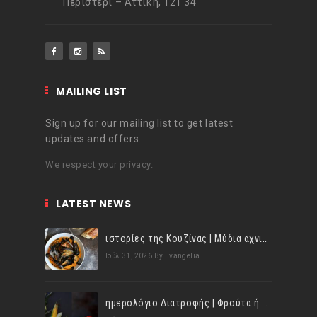
Περιστέρι – Αττική, 121 34
MAILING LIST
Sign up for our mailing list to get latest
updates and offers.
We respect your privacy.
LATEST NEWS
ιστορίες της Κουζίνας | Μύδια αχνιστά σβησμένα με λευκό κρασί!
Ιούλ 31, 2026
By Evangelia
ημερολόγιο Διατροφής | Φρούτα ή λαχανικά; Γνωρίζεις τη διαφορά;