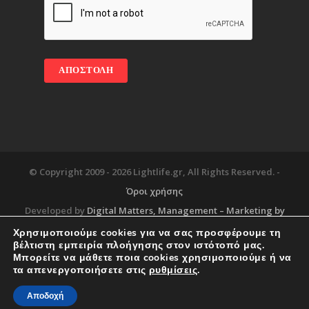
© Copyright 2009 -
2026 Lightlife.gr, All Rights Reserved. -
Όροι χρήσης
Developed by
Digital Matters
, Management – Marketing by
Χρησιμοποιούμε cookies για να σας προσφέρουμε τη
βέλτιστη εμπειρία πλοήγησης στον ιστότοπό μας.
Μπορείτε να μάθετε ποια cookies χρησιμοποιούμε ή να
Blog
About
Services
Corporate Support
τα απενεργοποιήσετε στις
ρυθμίσεις
.
Workplace
Contact
Αποδοχή