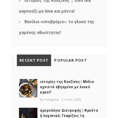
ιστορίες της Κουζίνας │ Iced tea
καρπούζι με lime και μέντα!
Βανίλια «υποβρύχιο»: το γλυκό της
χαμένης αθωότητας!
RECENT POST
POPULAR POST
ιστορίες της Κουζίνας | Μύδια
αχνιστά σβησμένα με λευκό
κρασί!
By Evangelia
31 Ιούλ, 2026
ημερολόγιο Διατροφής | Φρούτα
ή λαχανικά; Γνωρίζεις τη