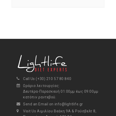
Call Us (+30) 210 57 80 840
Ωράριο λειτουργίας:
Δευτέρα-Παρασκευή 01:00μμ έως 09:00μμ
κατόπιν ραντεβού.
Send an Email on info@lightlife.gr
Visit Us Αιμιλίου Βεάκη 9Α & Ρούσβελτ 8,