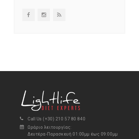
Call Us (+30) 210 57 80 840
Ωράριο λειτουργίας:
Δευτέρα-Παρασκευή 01:00μμ έως 09:00μμ