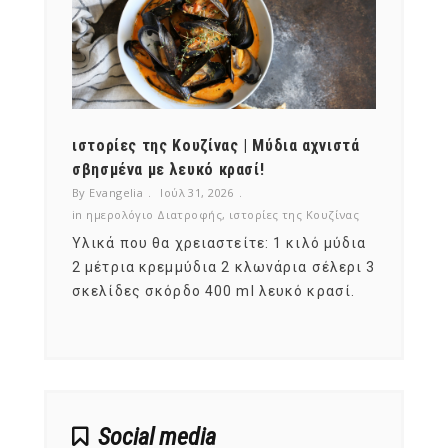
ότι,
ιστορίες της Κουζίνας | Μύδια αχνιστά
ημερο
νες;
σβησμένα με λευκό κρασί!
λαχαν
By Evangelia
Ιούλ 31, 2026
By Evan
ζίνας
in
ημερολόγιο Διατροφής
,
ιστορίες της Κουζίνας
in
ημερ
ια
Υλικά που θα χρειαστείτε: 1 κιλό μύδια
Σύμφω
, στο
2 μέτρια κρεμμύδια 2 κλωνάρια σέλερι 3
αυτοί
ς,
σκελίδες σκόρδο 400 ml λευκό κρασί.
είναι
αναπτ
Social media