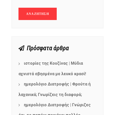
Πρόσφατα άρθρα
ιστορίες της Κουζίνας | Μύδια
αχνιστά σβησμένα με λευκό κρασί!
ημερολόγιο Διατροφής | Φρούτα ή
λαχανικά; Γνωρίζεις τη διαφορά;
NEWSLETTER
ημερολόγιο Διατροφής | Γνώριζες
mel
y updates
fro
m