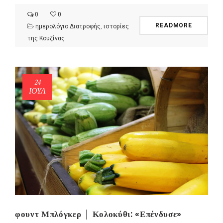
0
0
READMORE
ημερολόγιο Διατροφής
,
ιστορίες
της Κουζίνας
24
ΙΟΎΛ
φουντ Μπλόγκερ │ Κολοκύθι: «Επένδυσε»