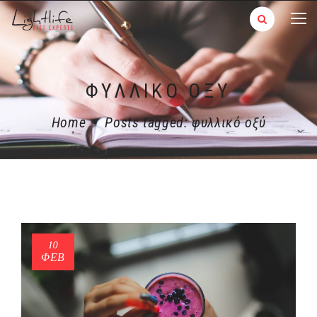
ΦΥΛΛΙΚΌ ΟΞΎ
Home
-
Posts tagged: φυλλικό οξύ
10
ΦΕΒ