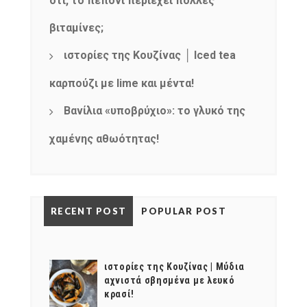
Get ti
your favorite
ότι, το πεπόνι περιέχει πολλές
products
βιταμίνες;
ιστορίες της Κουζίνας │ Iced tea
καρπούζι με lime και μέντα!
Βανίλια «υποβρύχιο»: το γλυκό της
χαμένης αθωότητας!
RECENT POST
POPULAR POST
ιστορίες της Κουζίνας | Μύδια
αχνιστά σβησμένα με λευκό
κρασί!