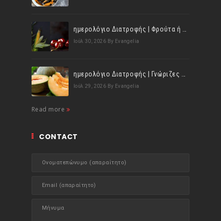
ημερολόγιο Διατροφής | Φρούτα ή λαχανικά; Γνωρίζεις τη διαφορά;
Ιούλ 30, 2026
By Evangelia
ημερολόγιο Διατροφής | Γνώριζες ότι, το πεπόνι περιέχει πολλές βιταμίνες;
Ιούλ 29, 2026
By Evangelia
Read more
CONTACT