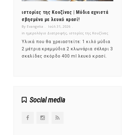
ότι,
ιστορίες της Κουζίνας | Μύδια αχνιστά
ημερο
νες;
σβησμένα με λευκό κρασί!
λαχαν
By Evangelia
Ιούλ 31, 2026
By Evan
ζίνας
in
ημερολόγιο Διατροφής
,
ιστορίες της Κουζίνας
in
ημερ
ια
Υλικά που θα χρειαστείτε: 1 κιλό μύδια
Σύμφω
, στο
2 μέτρια κρεμμύδια 2 κλωνάρια σέλερι 3
αυτοί
ς,
σκελίδες σκόρδο 400 ml λευκό κρασί.
είναι
αναπτ
Social media