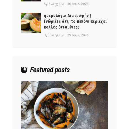
By Evangelia
30 Ιούλ, 2026
ημερολόγιο Διατροφής |
Γνώριζες ότι, το πεπόνι περιέχει
πολλές βιταμίνες;
NEWSLETTER
By Evangelia
29 Ιούλ, 2026
mel
y updates
fro
m
Get ti
your favorite
products
Featured posts