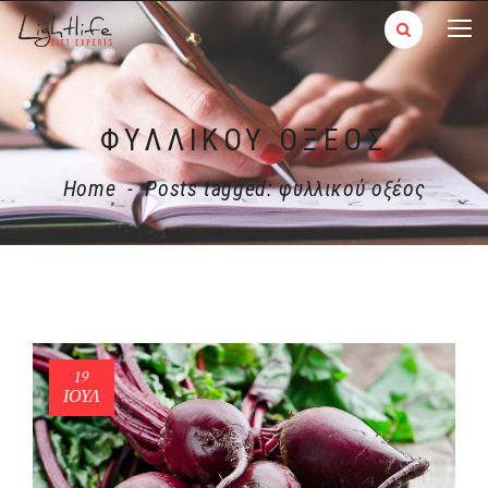
ΦΥΛΛΙΚΟΎ ΟΞΈΟΣ
Home
-
Posts tagged: φυλλικού οξέος
19
ΙΟΎΛ