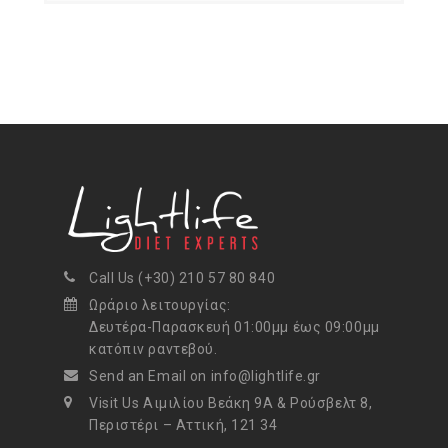
Call Us (+30) 210 57 80 840
Ωράριο λειτουργίας:
Δευτέρα-Παρασκευή 01:00μμ έως 09:00μμ
κατόπιν ραντεβού.
Send an Email on info@lightlife.gr
Visit Us Αιμιλίου Βεάκη 9Α & Ρούσβελτ 8,
Περιστέρι – Αττική, 121 34