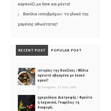
καρπούζι με lime και μέντα!
Βανίλια «υποβρύχιο»: το γλυκό της
χαμένης αθωότητας!
RECENT POST
POPULAR POST
ιστορίες της Κουζίνας | Μύδια
αχνιστά σβησμένα με λευκό
κρασί!
By Evangelia
31 Ιούλ, 2026
ημερολόγιο Διατροφής | Φρούτα
ή λαχανικά; Γνωρίζεις τη
διαφορά;