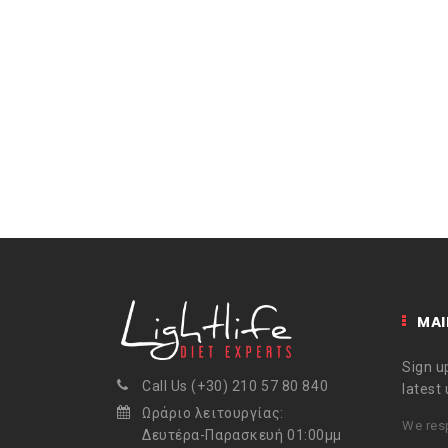
MAI
Sign up
Call Us (+30) 210 57 80 840
latest
Ωράριο λειτουργίας:
We resp
Δευτέρα-Παρασκευή 01:00μμ