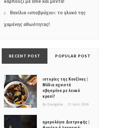
καρπούζι με lime και μέντα!
Βανίλια «υποβρύχιο»: το γλυκό της
χαμένης αθωότητας!
RECENT POST
POPULAR POST
ιστορίες της Κουζίνας |
Μύδια αχνιστά
σβησμένα με λευκό
κρασί!
By Evangelia
31 Ιούλ, 2026
ημερολόγιο Διατροφής |
Φρούτα ή λαχανικά;