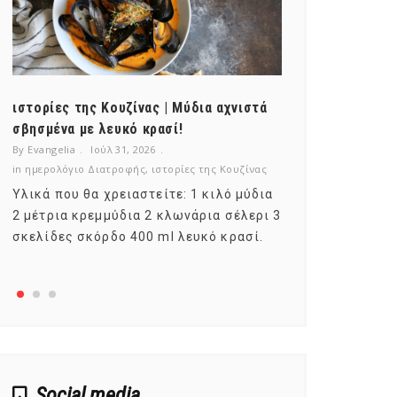
ιστορίες της Κουζίνας | Μύδια αχνιστά
ημερολόγιο Δ
σβησμένα με λευκό κρασί!
λαχανικά; Γν
By Evangelia
Ιούλ 31, 2026
By Evangelia
Ιο
in
ημερολόγιο Διατροφής
,
ιστορίες της Κουζίνας
in
ημερολόγιο Δ
Υλικά που θα χρειαστείτε: 1 κιλό μύδια
Σύμφωνα με τ
2 μέτρια κρεμμύδια 2 κλωνάρια σέλερι 3
αυτοί που με
σκελίδες σκόρδο 400 ml λευκό κρασί.
είναι το μέρ
αναπτύσσετα
Social media