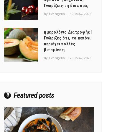
Γνωρίζεις τη διαφορά;
By Evangelia
30 Ιούλ, 2026
ημερολόγιο Διατροφής |
Γνώριζες ότι, το πεπόνι
περιέχει πολλές
βιταμίνες;
By Evangelia
29 Ιούλ, 2026
Featured posts