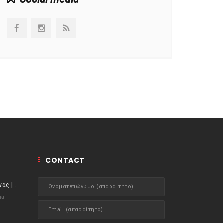
CONTACT
ιστορίες της Κουζίνας | Μύδια αχνιστά σβησμένα με λευκό κρασί!
ia