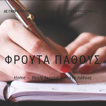
ΑΣ ΓΝΩΡΙΣΤΟΥΜΕ_
ΥΠΗΡΕΣΙΕΣ_
ΕΤΑΙΡΙΚΗ ΥΠΟΣΤΗΡΙΞΗ_
ΦΡΟΎΤΑ ΠΆΘΟΥΣ
Home
-
Posts tagged: φρούτα πάθους