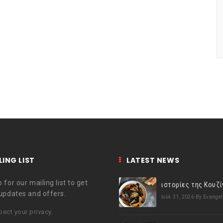
LING LIST
LATEST NEWS
 for our mailing list to get
 updates and offers.
Ιούλ 31, 2026
By Evangel
ect your privacy.