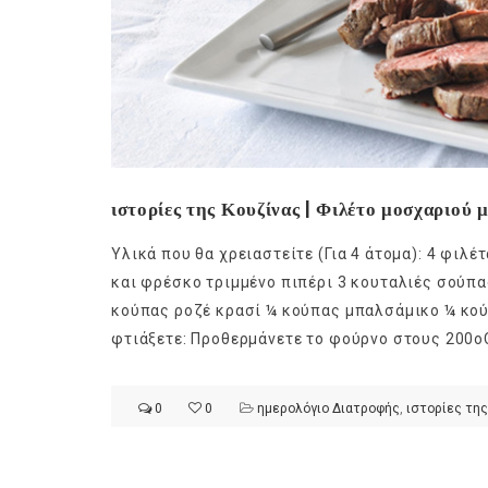
ιστορίες της Κουζίνας | Φιλέτο μοσχαριού μ
Υλικά που θα χρειαστείτε (Για 4 άτομα): 4 φιλέ
και φρέσκο τριμμένο πιπέρι 3 κουταλιές σούπ
κούπας ροζέ κρασί ¼ κούπας μπαλσάμικο ¼ κού
φτιάξετε: Προθερμάνετε το φούρνο στους 200οC
0
0
ημερολόγιο Διατροφής
,
ιστορίες της