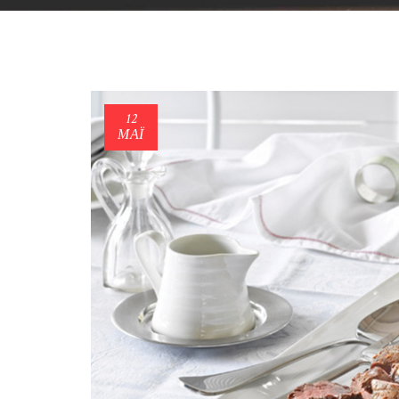
12
ΜΑΪ́