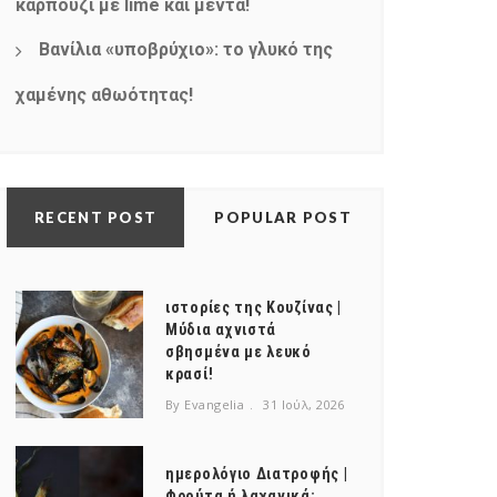
καρπούζι με lime και μέντα!
Βανίλια «υποβρύχιο»: το γλυκό της
χαμένης αθωότητας!
RECENT POST
POPULAR POST
ιστορίες της Κουζίνας |
Μύδια αχνιστά
σβησμένα με λευκό
κρασί!
By Evangelia
31 Ιούλ, 2026
ημερολόγιο Διατροφής |
Φρούτα ή λαχανικά;