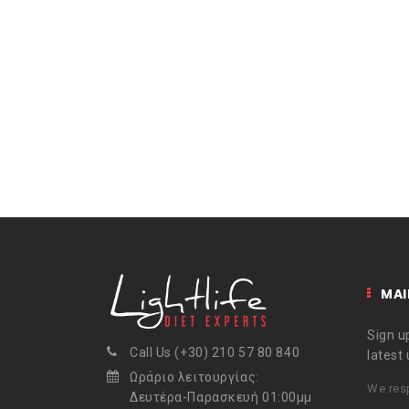
MAI
Sign up
Call Us (+30) 210 57 80 840
latest
Ωράριο λειτουργίας:
We resp
Δευτέρα-Παρασκευή 01:00μμ