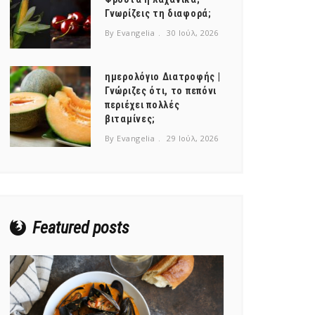
Γνωρίζεις τη διαφορά;
By Evangelia
30 Ιούλ, 2026
ημερολόγιο Διατροφής |
Γνώριζες ότι, το πεπόνι
περιέχει πολλές
βιταμίνες;
By Evangelia
29 Ιούλ, 2026
Featured posts