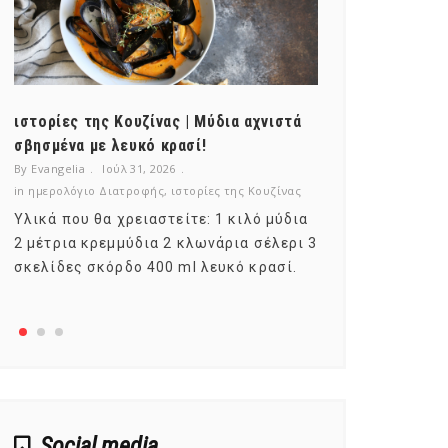
ιστορίες της Κουζίνας | Μύδια αχνιστά
ημερολόγιο Δ
σβησμένα με λευκό κρασί!
λαχανικά; Γν
By Evangelia
Ιούλ 31, 2026
By Evangelia
Ιο
in
ημερολόγιο Διατροφής
,
ιστορίες της Κουζίνας
in
ημερολόγιο Δ
Υλικά που θα χρειαστείτε: 1 κιλό μύδια
Σύμφωνα με τ
2 μέτρια κρεμμύδια 2 κλωνάρια σέλερι 3
αυτοί που με
σκελίδες σκόρδο 400 ml λευκό κρασί.
είναι το μέρ
αναπτύσσετα
Social media