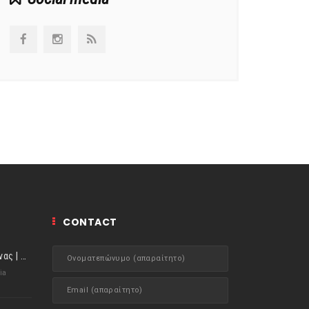
CONTACT
ιστορίες της Κουζίνας | Μύδια αχνιστά σβησμένα με λευκό κρασί!
ia