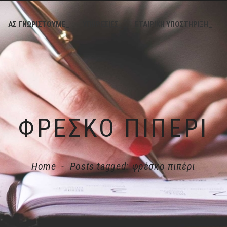
ΑΣ ΓΝΩΡΙΣΤΟΥΜΕ_
ΥΠΗΡΕΣΙΕΣ_
ΕΤΑΙΡΙΚΗ ΥΠΟΣΤΗΡΙΞΗ_
ΦΡΈΣΚΟ ΠΙΠΈΡΙ
Home
-
Posts tagged: φρέσκο πιπέρι