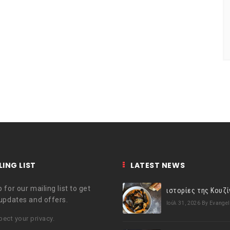
LING LIST
LATEST NEWS
 for our mailing list to get
 updates and offers.
Ιούλ 31, 2026
By Evangel
ect your privacy.