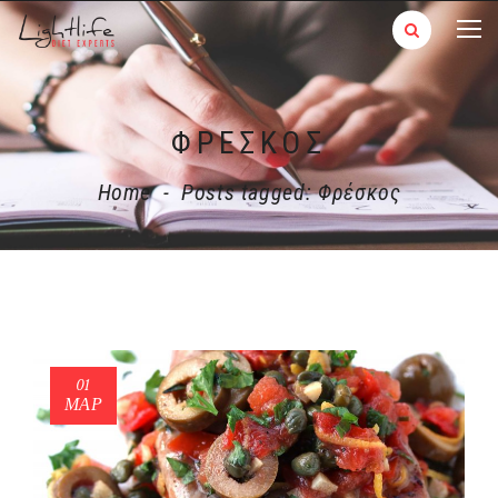
ΦΡΈΣΚΟΣ
Home
-
Posts tagged: Φρέσκος
01
ΜΑΡ