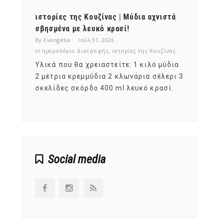
ότι,
ιστορίες της Κουζίνας | Μύδια αχνιστά
ημερο
νες;
σβησμένα με λευκό κρασί!
λαχαν
By Evangelia
Ιούλ 31, 2026
By Evan
ζίνας
in
ημερολόγιο Διατροφής
,
ιστορίες της Κουζίνας
in
ημερ
ια
Υλικά που θα χρειαστείτε: 1 κιλό μύδια
Σύμφω
, στο
2 μέτρια κρεμμύδια 2 κλωνάρια σέλερι 3
αυτοί
ς,
σκελίδες σκόρδο 400 ml λευκό κρασί.
είναι
αναπτ
Social media