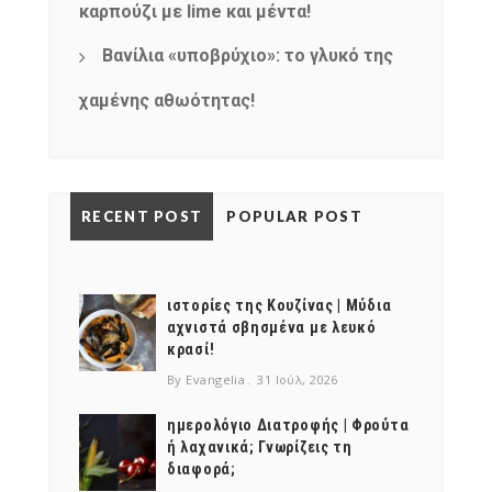
καρπούζι με lime και μέντα!
Βανίλια «υποβρύχιο»: το γλυκό της
χαμένης αθωότητας!
RECENT POST
POPULAR POST
ιστορίες της Κουζίνας | Μύδια
αχνιστά σβησμένα με λευκό
κρασί!
By Evangelia
31 Ιούλ, 2026
ημερολόγιο Διατροφής | Φρούτα
ή λαχανικά; Γνωρίζεις τη
διαφορά;