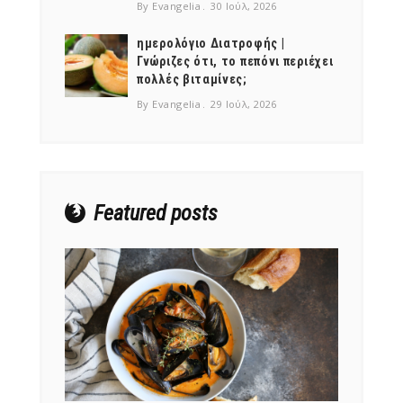
By Evangelia
30 Ιούλ, 2026
ημερολόγιο Διατροφής |
Γνώριζες ότι, το πεπόνι περιέχει
πολλές βιταμίνες;
NEWSLETTER
By Evangelia
29 Ιούλ, 2026
mel
y updates
fro
m
Get ti
your favorite
products
Featured posts