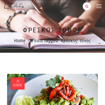
ΦΡΈΣΚΟΣ ΤΌΝΟΣ
Home
-
Posts tagged: Φρέσκος τόνος
25
ΙΟΎΝ