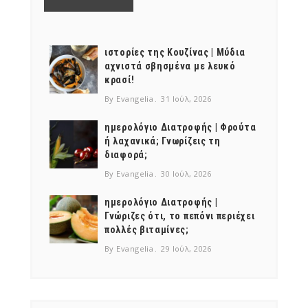
NEWSLETTER
mel
y updates
fro
m
Get ti
your favorite
ιστορίες της Κουζίνας | Μύδια
products
αχνιστά σβησμένα με λευκό
κρασί!
By Evangelia
31 Ιούλ, 2026
ημερολόγιο Διατροφής | Φρούτα
ή λαχανικά; Γνωρίζεις τη
διαφορά;
By Evangelia
30 Ιούλ, 2026
ημερολόγιο Διατροφής |
Γνώριζες ότι, το πεπόνι περιέχει
πολλές βιταμίνες;
By Evangelia
29 Ιούλ, 2026