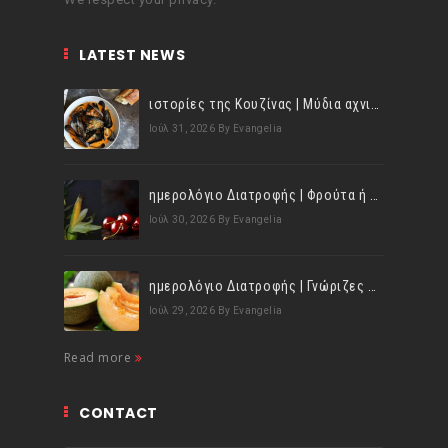
LATEST NEWS
ιστορίες της Κουζίνας | Μύδια αχνιστά σβησμένα με λευκό κρασί!
Ιούλ 31, 2026
By Evangelia
ημερολόγιο Διατροφής | Φρούτα ή λαχανικά; Γνωρίζεις τη διαφορά;
Ιούλ 30, 2026
By Evangelia
ημερολόγιο Διατροφής | Γνώριζες ότι, το πεπόνι περιέχει πολλές βιταμίνες;
Ιούλ 29, 2026
By Evangelia
Read more
CONTACT