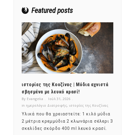
Featured posts
ότι,
ιστορίες της Κουζίνας | Μύδια αχνιστά
ημερο
νες;
σβησμένα με λευκό κρασί!
λαχαν
By Evangelia
Ιούλ 31, 2026
By Evan
ζίνας
in
ημερολόγιο Διατροφής
,
ιστορίες της Κουζίνας
in
ημερ
ια
Υλικά που θα χρειαστείτε: 1 κιλό μύδια
Σύμφω
, στο
2 μέτρια κρεμμύδια 2 κλωνάρια σέλερι 3
αυτοί
ς,
σκελίδες σκόρδο 400 ml λευκό κρασί.
είναι