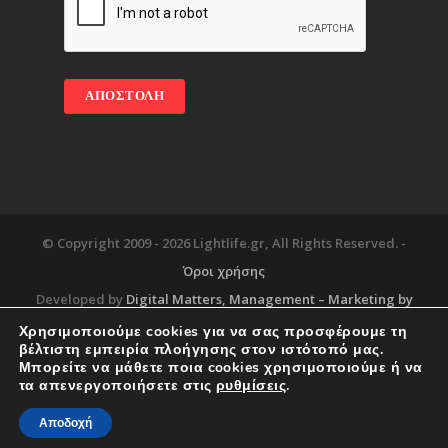
© Copyright 2009 -
2026 Lightlife.gr, All Rights Reserved. -
Όροι χρήσης
Developed by
Digital Matters
, Management – Marketing by
Χρησιμοποιούμε cookies για να σας προσφέρουμε τη
βέλτιστη εμπειρία πλοήγησης στον ιστότοπό μας.
Μπορείτε να μάθετε ποια cookies χρησιμοποιούμε ή να
Blog
About
Services
Corporate Support
τα απενεργοποιήσετε στις
ρυθμίσεις
.
Workplace
Contact
Αποδοχή