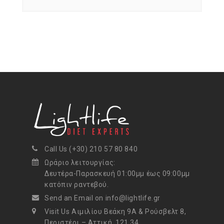
Call Us (+30) 210 57 80 840
Ωράριο λειτουργίας:
Δευτέρα-Παρασκευή 01:00μμ έως 09:00μμ
κατόπιν ραντεβού.
Send an Email on info@lightlife.gr
Visit Us Αιμιλίου Βεάκη 9Α & Ρούσβελτ 8,
Περιστέρι – Αττική, 121 34