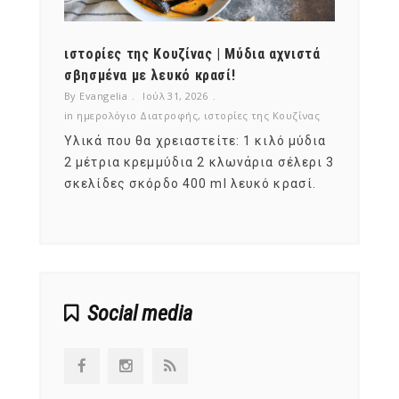
ότι,
ιστορίες της Κουζίνας | Μύδια αχνιστά
ημερο
νες;
σβησμένα με λευκό κρασί!
λαχαν
By Evangelia
Ιούλ 31, 2026
By Evan
ζίνας
in
ημερολόγιο Διατροφής
,
ιστορίες της Κουζίνας
in
ημερ
ια
Υλικά που θα χρειαστείτε: 1 κιλό μύδια
Σύμφω
, στο
2 μέτρια κρεμμύδια 2 κλωνάρια σέλερι 3
αυτοί
ς,
σκελίδες σκόρδο 400 ml λευκό κρασί.
είναι
αναπτ
Social media