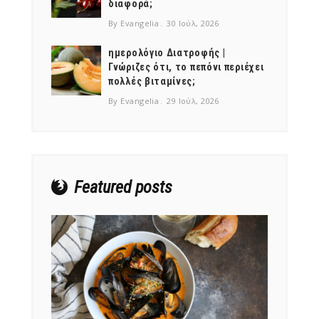
διαφορά;
By Evangelia
30 Ιούλ, 2026
ημερολόγιο Διατροφής |
Γνώριζες ότι, το πεπόνι περιέχει
πολλές βιταμίνες;
NEWSLETTER
By Evangelia
29 Ιούλ, 2026
mel
y updates
fro
m
Get ti
your favorite
products
Featured posts