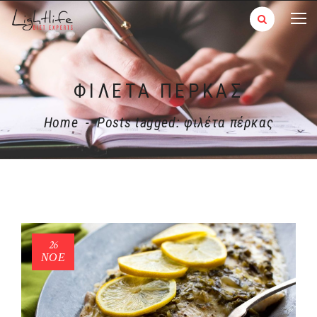
ΦΙΛΈΤΑ ΠΈΡΚΑΣ
Home
-
Posts tagged: φιλέτα πέρκας
26
ΝΟΈ