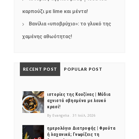
καρπούζι με lime και μέντα!
Βανίλια «υποβρύχιο»: το γλυκό της
χαμένης αθωότητας!
RECENT POST
POPULAR POST
ιστορίες της Κουζίνας | Μύδια
αχνιστά σβησμένα με λευκό
κρασί!
By Evangelia
31 Ιούλ, 2026
ημερολόγιο Διατροφής | Φρούτα
ή λαχανικά; Γνωρίζεις τη