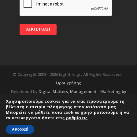
© Copyright 2009 -
2026 Lightlife.gr, All Rights Reserved. -
Όροι χρήσης
Developed by
Digital Matters
, Management – Marketing by
Χρησιμοποιούμε cookies για να σας προσφέρουμε τη
βέλτιστη εμπειρία πλοήγησης στον ιστότοπό μας.
Μπορείτε να μάθετε ποια cookies χρησιμοποιούμε ή να
Blog
About
Services
Corporate Support
τα απενεργοποιήσετε στις
ρυθμίσεις
.
Workplace
Contact
Αποδοχή