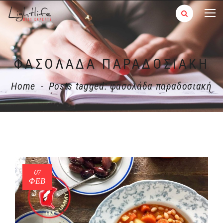
ΦΑΣΟΛΆΔΑ ΠΑΡΑΔΟΣΙΑΚΉ
Home
-
Posts tagged: φασολάδα παραδοσιακή
07
ΦΕΒ