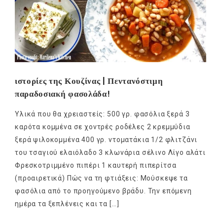
ιστορίες της Κουζίνας | Πεντανόστιμη
παραδοσιακή φασολάδα!
Υλικά που θα χρειαστείς: 500 γρ. φασόλια ξερά 3
καρότα κομμένα σε χοντρές ροδέλες 2 κρεμμύδια
ξερά ψιλοκομμένα 400 γρ. ντοματάκια 1/2 φλιτζάνι
του τσαγιού ελαιόλαδο 3 κλωνάρια σέλινο Λίγο αλάτι
Φρεσκοτριμμένο πιπέρι 1 καυτερή πιπερίτσα
(προαιρετικά) Πώς να τη φτιάξεις: Μούσκεψε τα
φασόλια από το προηγούμενο βράδυ. Την επόμενη
ημέρα τα ξεπλένεις και τα […]