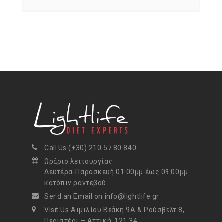
Call Us (+30) 210 57 80 840
Ωράριο λειτουργίας:
Δευτέρα-Παρασκευή 01:00μμ έως 09:00μμ
κατόπιν ραντεβού.
Send an Email on info@lightlife.gr
Visit Us Αιμιλίου Βεάκη 9Α & Ρούσβελτ 8,
Περιστέρι – Αττική, 121 34