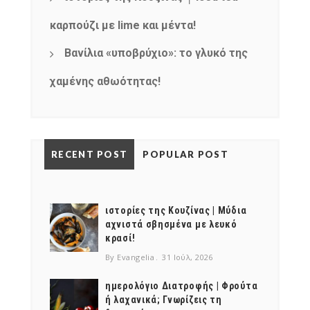
καρπούζι με lime και μέντα!
Βανίλια «υποβρύχιο»: το γλυκό της
χαμένης αθωότητας!
RECENT POST
POPULAR POST
ιστορίες της Κουζίνας | Μύδια
αχνιστά σβησμένα με λευκό
κρασί!
By Evangelia
31 Ιούλ, 2026
ημερολόγιο Διατροφής | Φρούτα
ή λαχανικά; Γνωρίζεις τη