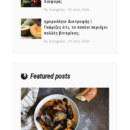
διαφορά;
By Evangelia
30 Ιούλ, 2026
ημερολόγιο Διατροφής |
Γνώριζες ότι, το πεπόνι περιέχει
πολλές βιταμίνες;
NEWSLETTER
By Evangelia
29 Ιούλ, 2026
mel
y updates
fro
m
Get ti
your favorite
products
Featured posts