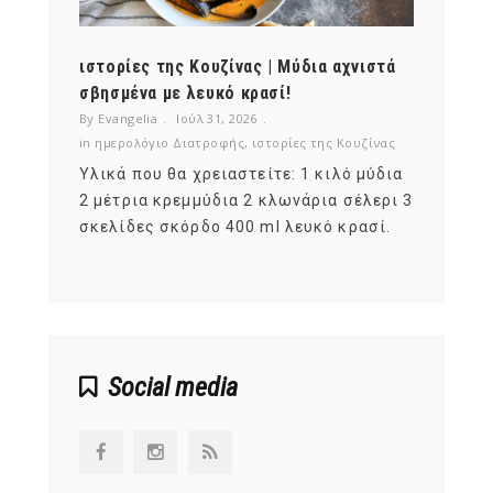
ότι,
ιστορίες της Κουζίνας | Μύδια αχνιστά
ημερο
νες;
σβησμένα με λευκό κρασί!
λαχαν
By Evangelia
Ιούλ 31, 2026
By Evan
ζίνας
in
ημερολόγιο Διατροφής
,
ιστορίες της Κουζίνας
in
ημερ
ια
Υλικά που θα χρειαστείτε: 1 κιλό μύδια
Σύμφω
, στο
2 μέτρια κρεμμύδια 2 κλωνάρια σέλερι 3
αυτοί
ς,
σκελίδες σκόρδο 400 ml λευκό κρασί.
είναι
αναπτ
Social media