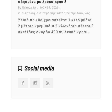
νες;
σβησμένα με λευκό κρασί!
λαχαν
By Evangelia
Ιούλ 31, 2026
By Evan
ζίνας
in
ημερολόγιο Διατροφής
,
ιστορίες της Κουζίνας
in
ημερ
ια
Υλικά που θα χρειαστείτε: 1 κιλό μύδια
Σύμφω
, στο
2 μέτρια κρεμμύδια 2 κλωνάρια σέλερι 3
αυτοί
ς,
σκελίδες σκόρδο 400 ml λευκό κρασί.
είναι
αναπτ
Social media