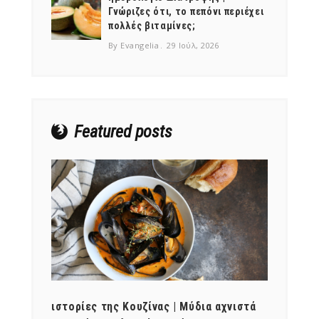
Γνώριζες ότι, το πεπόνι περιέχει
πολλές βιταμίνες;
By Evangelia
29 Ιούλ, 2026
NEWSLETTER
mel
y updates
fro
m
Get ti
your favorite
products
Featured posts
ότι,
ιστορίες της Κουζίνας | Μύδια αχνιστά
ημερο