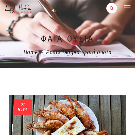
ΦΑΙΆ ΟΥΣΊΑ
Home
-
Posts tagged: φαιά ουσία
07
ΙΟΎΛ