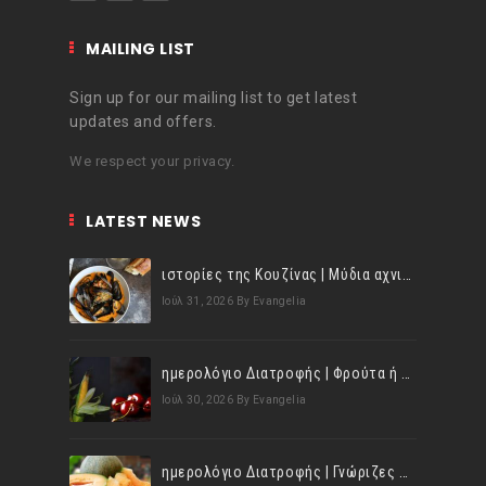
MAILING LIST
Sign up for our mailing list to get latest
updates and offers.
We respect your privacy.
LATEST NEWS
ιστορίες της Κουζίνας | Μύδια αχνιστά σβησμένα με λευκό κρασί!
Ιούλ 31, 2026
By Evangelia
ημερολόγιο Διατροφής | Φρούτα ή λαχανικά; Γνωρίζεις τη διαφορά;
Ιούλ 30, 2026
By Evangelia
ημερολόγιο Διατροφής | Γνώριζες ότι, το πεπόνι περιέχει πολλές βιταμίνες;